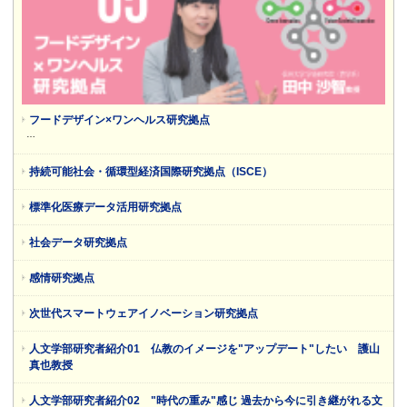
フードデザイン×ワンヘルス研究拠点
…
持続可能社会・循環型経済国際研究拠点（ISCE）
標準化医療データ活用研究拠点
社会データ研究拠点
感情研究拠点
次世代スマートウェアイノベーション研究拠点
人文学部研究者紹介01 仏教のイメージを"アップデート"したい 護山
真也教授
人文学部研究者紹介02 "時代の重み"感じ 過去から今に引き継がれる文