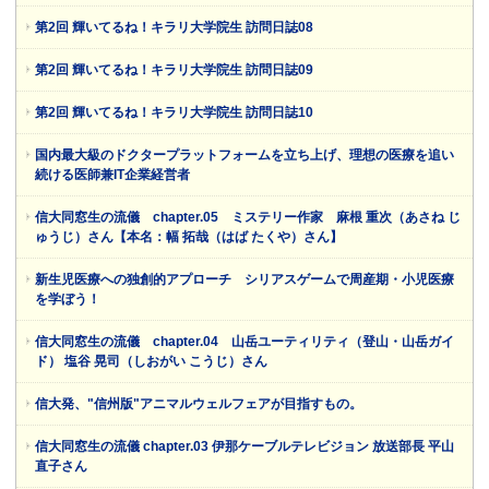
第2回 輝いてるね！キラリ大学院生 訪問日誌08
第2回 輝いてるね！キラリ大学院生 訪問日誌09
第2回 輝いてるね！キラリ大学院生 訪問日誌10
国内最大級のドクタープラットフォームを立ち上げ、理想の医療を追い
続ける医師兼IT企業経営者
信大同窓生の流儀 chapter.05 ミステリー作家 麻根 重次（あさね じ
ゅうじ）さん【本名：幅 拓哉（はば たくや）さん】
新生児医療への独創的アプローチ シリアスゲームで周産期・小児医療
を学ぼう！
信大同窓生の流儀 chapter.04 山岳ユーティリティ（登山・山岳ガイ
ド） 塩谷 晃司（しおがい こうじ）さん
信大発、"信州版"アニマルウェルフェアが目指すもの。
信大同窓生の流儀 chapter.03 伊那ケーブルテレビジョン 放送部長 平山
直子さん