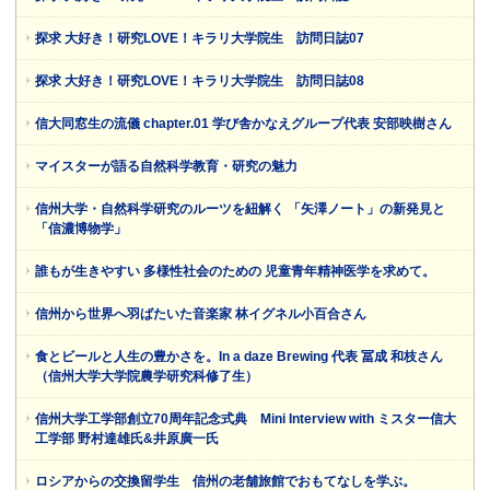
探求 大好き！研究LOVE！キラリ大学院生 訪問日誌07
探求 大好き！研究LOVE！キラリ大学院生 訪問日誌08
信大同窓生の流儀 chapter.01 学び舎かなえグループ代表 安部映樹さん
マイスターが語る自然科学教育・研究の魅力
信州大学・自然科学研究のルーツを紐解く 「矢澤ノート」の新発見と
「信濃博物学」
誰もが生きやすい 多様性社会のための 児童青年精神医学を求めて。
信州から世界へ羽ばたいた音楽家 林イグネル小百合さん
食とビールと人生の豊かさを。In a daze Brewing 代表 冨成 和枝さん
（信州大学大学院農学研究科修了生）
信州大学工学部創立70周年記念式典 Mini Interview with ミスター信大
工学部 野村達雄氏&井原廣一氏
ロシアからの交換留学生 信州の老舗旅館でおもてなしを学ぶ。