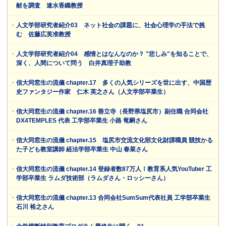
献を調査 速水香織教授
人文学部研究者紹介03 ネット社会の課題に、社会心理学の手法で挑
む 佐藤広英准教授
人文学部研究者紹介04 感情とはなんなのか？ "悲しみ"を知ることで、
深く、人間について問う 白井真理子助教
信大同窓生の流儀 chapter.17 多くの人気シリーズを世に出す、中国歴
史ファンタジー作家 仁木 英之さん（人文学部卒業生）
信大同窓生の流儀 chapter.16 善立寺（長野県塩尻市）副住職 合同会社
DX4TEMPLES 代表 工学部卒業生 小路 竜嗣さん
信大同窓生の流儀 chapter.15 塩尻市交流文化部文化財課職員 競技かる
た子ども教室講師 経法学部卒業生 中山 春菜さん
信大同窓生の流儀 chapter.14 登録者数87万人！教育系人気YouTuber 工
学部卒業生 ラムダ技術部（ラムダさん・ロッシーさん）
信大同窓生の流儀 chapter.13 合同会社SumSum代表社員 工学部卒業生
石川 裕之さん