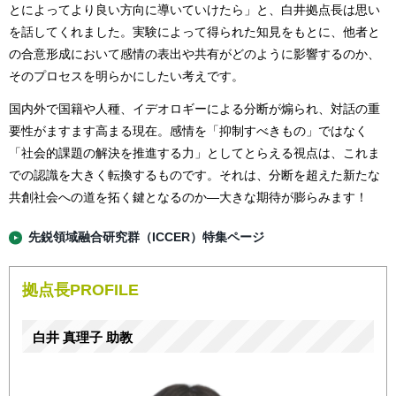
とによってより良い方向に導いていけたら」と、白井拠点長は思い
を話してくれました。実験によって得られた知見をもとに、他者と
の合意形成において感情の表出や共有がどのように影響するのか、
そのプロセスを明らかにしたい考えです。
国内外で国籍や人種、イデオロギーによる分断が煽られ、対話の重
要性がますます高まる現在。感情を「抑制すべきもの」ではなく
「社会的課題の解決を推進する力」としてとらえる視点は、これま
での認識を大きく転換するものです。それは、分断を超えた新たな
共創社会への道を拓く鍵となるのか―大きな期待が膨らみます！
先鋭領域融合研究群（ICCER）特集ページ
拠点長PROFILE
白井 真理子 助教