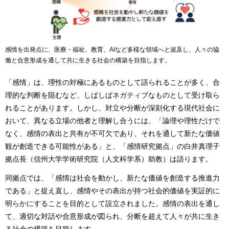
感情を出発点に、医療・福祉、教育、AIなど多様な領域へと波及し、人々の協
働と合意形成を通して共に生きる社会の構築を目指します。
「感情」は、理性の対極にあるものとして語られることが多く、合
理的な判断を阻むなど、しばしばネガティブなものとして受け取ら
れることがあります。しかし、対立や分断が深刻化する現代社会に
おいて、異なる立場の他者と理解し合うには、「論理や理性だけで
なく、感情の表出と共有が不可欠であり、それを通して新たな価値
観が創造できる可能性がある」と、「感情研究拠点」の白井真理子
拠点長（信州大学学術研究院（人文科学系）助教）は語ります。
同拠点では、「感情は社会を動かし、新たな価値を創造する推進力
である」と捉え直し、感情やその表出が持つ社会的価値を実証的に
明らかにすることを目的として設立されました。感情の表出を通し
て、適切な対話や合意形成が図られ、分断を超えて人々が共に生き