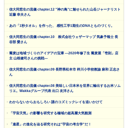
信大同窓生の流儀 chapter.12 "神の鳥"に魅せられた山岳ジャーナリスト
近藤 幸夫さん
あの「1秒タオル」を作った、 感性工学1期生のDNAとものづくり。
信大同窓生の流儀 chapter.10 株式会社ウェザーマップ 気象予報士 長
谷部 愛さん
蕎麦は地域づくりのアイデアの宝庫 ―2020年修了生 蕎麦屋「壱刻」店
主 山根健司さんの挑戦―
信大同窓生の流儀 chapter.09 長野県松本市 梓川小学校教諭 麻和 正志さ
ん
信大同窓生の流儀 chapter.08 美味しい日本米を世界に輸出するお米ソム
リエ。Wakkaグループ代表 出口 友洋さん
わからないからおもしろい 謎のコズミックレイを追いかけて
「宇宙天気」の影響を研究する極域の超高層大気観測
「連星」の進化を辿る研究それは"宇宙の考古学"だ！