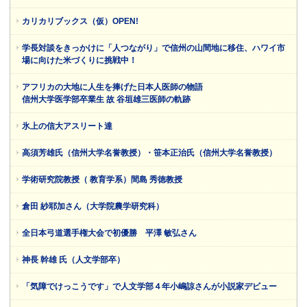
カリカリブックス（仮）OPEN!
学長対談をきっかけに「人つながり」で信州の山間地に移住、ハワイ市
場に向けた米づくりに挑戦中！
アフリカの大地に人生を捧げた日本人医師の物語
信州大学医学部卒業生 故 谷垣雄三医師の軌跡
氷上の信大アスリート達
高須芳雄氏（信州大学名誉教授）・笹本正治氏（信州大学名誉教授）
学術研究院教授（ 教育学系）間島 秀徳教授
倉田 紗耶加さん（大学院農学研究科）
全日本弓道選手権大会で初優勝 平澤 敏弘さん
神長 幹雄 氏（人文学部卒）
「気障でけっこうです」で人文学部４年小嶋諒さんが小説家デビュー