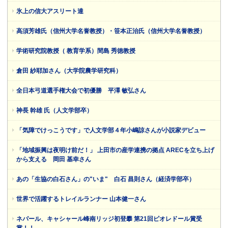
氷上の信大アスリート達
高須芳雄氏（信州大学名誉教授）・笹本正治氏（信州大学名誉教授）
学術研究院教授（ 教育学系）間島 秀徳教授
倉田 紗耶加さん（大学院農学研究科）
全日本弓道選手権大会で初優勝 平澤 敏弘さん
神長 幹雄 氏（人文学部卒）
「気障でけっこうです」で人文学部４年小嶋諒さんが小説家デビュー
「地域振興は夜明け前だ！」 上田市の産学連携の拠点 ARECを立ち上げ
から支える 岡田 基幸さん
あの「生協の白石さん」の"いま" 白石 昌則さん（経済学部卒）
世界で活躍するトレイルランナー 山本健一さん
ネパール、キャシャール峰南リッジ初登攀 第21回ピオレドール賞受
賞！！