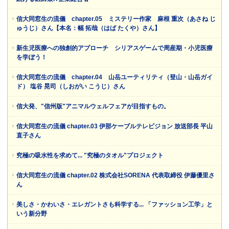
信大同窓生の流儀 chapter.05 ミステリー作家 麻根 重次（あさね じ
ゅうじ）さん【本名：幅 拓哉（はば たくや）さん】
新生児医療への独創的アプローチ シリアスゲームで周産期・小児医療
を学ぼう！
信大同窓生の流儀 chapter.04 山岳ユーティリティ（登山・山岳ガイ
ド） 塩谷 晃司（しおがい こうじ）さん
信大発、"信州版"アニマルウェルフェアが目指すもの。
信大同窓生の流儀 chapter.03 伊那ケーブルテレビジョン 放送部長 平山
直子さん
究極の吸水性を求めて... "究極のタオル"プロジェクト
信大同窓生の流儀 chapter.02 株式会社SORENA 代表取締役 伊藤優里さ
ん
美しさ・かわいさ・エレガントさも科学する... 「ファッション工学」と
いう新分野