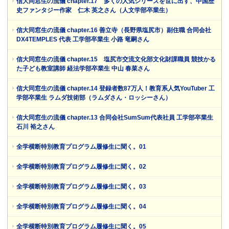
信大同窓生の流儀 chapter.17 多くの人気シリーズを世に出す、中国歴
史ファンタジー作家 仁木 英之さん（人文学部卒業生）
信大同窓生の流儀 chapter.16 善立寺（長野県塩尻市）副住職 合同会社
DX4TEMPLES 代表 工学部卒業生 小路 竜嗣さん
信大同窓生の流儀 chapter.15 塩尻市交流文化部文化財課職員 競技かる
た子ども教室講師 経法学部卒業生 中山 春菜さん
信大同窓生の流儀 chapter.14 登録者数87万人！教育系人気YouTuber 工
学部卒業生 ラムダ技術部（ラムダさん・ロッシーさん）
信大同窓生の流儀 chapter.13 合同会社SumSum代表社員 工学部卒業生
石川 裕之さん
全学横断特別教育プログラム履修生に聞く。01
全学横断特別教育プログラム履修生に聞く。02
全学横断特別教育プログラム履修生に聞く。03
全学横断特別教育プログラム履修生に聞く。04
全学横断特別教育プログラム履修生に聞く。05