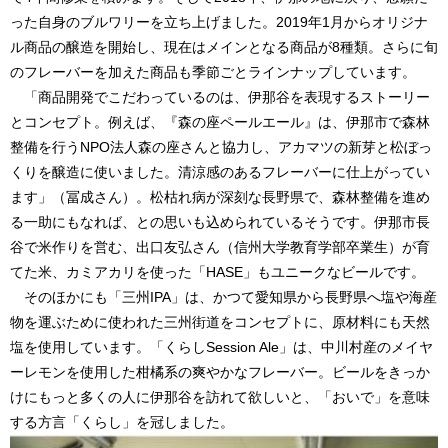
った自身のブルワリーを立ち上げました。2019年1月からオリジナ
ル商品の醸造を開始し、現在はメインとなる商品が8種類。さらに旬
のフレーバーを加えた商品も季節ごとラインナップしています。
「商品開発でこだわっているのは、伊那谷を表現するストーリー
とコンセプト。例えば、『森の座ペールエール』は、伊那市で森林
整備を行うNPO法人森の座さんと協力し、アカマツの新芽と松ぼっ
くりを醸造に使いました。清涼感のあるフレーバーに仕上がってい
ます」（冨成さん）。松枯れ病が深刻な長野県で、森林整備を進め
る一助にもなれば、との思いも込められているそうです。伊那市長
谷で米作りを営む、出口友弘さん（信州大学教育学部卒業生）が育
てた米、カミアカリを使った「HASE」もユニークなビールです。
そのほかにも「三州IPA」は、かつて愛知県から長野県へ塩や海産
物を運ぶために使われた三州街道をコンセプトに、原材料にも天然
塩を使用しています。「くらしSession Ale」は、中川村産のメイヤ
ーレモンを使用した柑橘系の爽やかなフレーバー。ビールをきっか
けにもっと多くの人に伊那谷を訪れて欲しいと、「おいで」を意味
する方言「くらし」を冠しました。