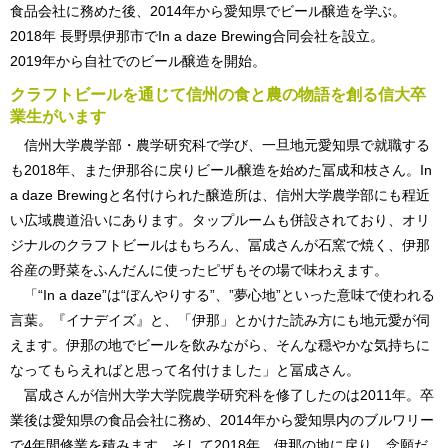
食品会社に務めた後、2014年から愛知県でビール醸造を学ぶ。
2018年 長野県伊那市でIn a daze Brewing合同会社を設立。
2019年から自社でのビール醸造を開始。
クラフトビールを通じて信州の食と農の物語を創る信大卒
業生がいます
信州大学農学部・農学研究科で学び、一旦地元愛知県で就職する
も2018年、また伊那谷に戻りビール醸造を始めた冨成和枝さん。In
a daze Brewingと名付けられた醸造所は、信州大学農学部にも程近
い広域農道沿いにあります。タップルームも併設されており、オリ
ジナルのクラフトビールはもちろん、冨成さんが石窯で焼く、伊那
谷産の野菜をふんだんに使ったピザもその場で味わえます。
「“
In a daze
”は“ぼんやりする”、”夢心地”といった意味で使われる
言葉。『イナデイズ』と、「伊那」とかけた読み方にも地元愛が伺
えます。伊那の地でビールを飲みながら、そんな穏やかな気持ちに
なってもらえればと思って名付けました」と冨成さん。
冨成さんが信州大学大学院農学研究科を修了したのは2011年。卒
業後は愛知県の食品会社に務め、2014年から愛知県内のブルワリー
で4年間修業を積みます。そして2018年、伊那の地に戻り、念願だ