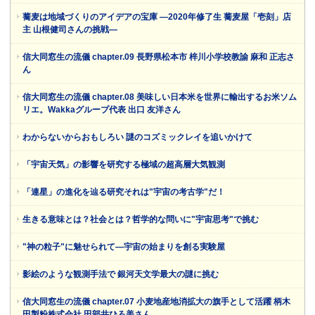
蕎麦は地域づくりのアイデアの宝庫 ―2020年修了生 蕎麦屋「壱刻」店
主 山根健司さんの挑戦―
信大同窓生の流儀 chapter.09 長野県松本市 梓川小学校教諭 麻和 正志さ
ん
信大同窓生の流儀 chapter.08 美味しい日本米を世界に輸出するお米ソム
リエ。Wakkaグループ代表 出口 友洋さん
わからないからおもしろい 謎のコズミックレイを追いかけて
「宇宙天気」の影響を研究する極域の超高層大気観測
「連星」の進化を辿る研究それは"宇宙の考古学"だ！
生きる意味とは？社会とは？哲学的な問いに"宇宙思考"で挑む
"神の粒子"に魅せられて―宇宙の始まりを創る実験屋
影絵のような観測手法で 銀河天文学最大の謎に挑む
信大同窓生の流儀 chapter.07 小麦地産地消拡大の旗手として活躍 柄木
田製粉株式会社 田部井ひろ美さん