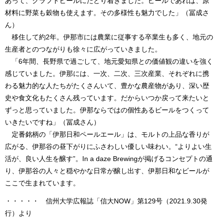
あって、クラフトビールにたどり着きました。ビールであれば、原
材料に野菜も穀物も使えます。その多様性も魅力でした」（冨成さ
ん）
移住して約2年。伊那市には農業に従事する卒業生も多く、地元の
生産者とのつながりも徐々に広がっていきました。
「6年間、長野県で過ごして、地元愛知県との価値観の違いを強く
感じていました。伊那には、一次、二次、三次産業、それぞれに携
わる魅力的な人たちがたくさんいて、豊かな農産物があり、深い歴
史や食文化もたくさん残っています。だからいつか戻って来たいと
ずっと思っていました。伊那ならではの個性あるビールをつくって
いきたいですね」（冨成さん）
定番銘柄の「伊那日和ペールエール」は、モルトの上品な香りが
広がる、伊那谷の昼下がりにふさわしい優しい味わい。“よりよい生
活が、良い人生を醸す”。In a daze Brewingが掲げるコンセプトの通
り、伊那谷の人々と穏やかな日常が醸し出す、伊那日和なビールが
ここで生まれています。
・・・・・ 信州大学広報誌「信大NOW」第129号（2021.9.30発
行）より