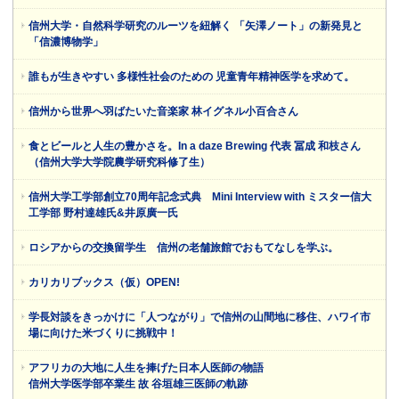
信州大学・自然科学研究のルーツを紐解く 「矢澤ノート」の新発見と
「信濃博物学」
誰もが生きやすい 多様性社会のための 児童青年精神医学を求めて。
信州から世界へ羽ばたいた音楽家 林イグネル小百合さん
食とビールと人生の豊かさを。In a daze Brewing 代表 冨成 和枝さん
（信州大学大学院農学研究科修了生）
信州大学工学部創立70周年記念式典 Mini Interview with ミスター信大
工学部 野村達雄氏&井原廣一氏
ロシアからの交換留学生 信州の老舗旅館でおもてなしを学ぶ。
カリカリブックス（仮）OPEN!
学長対談をきっかけに「人つながり」で信州の山間地に移住、ハワイ市
場に向けた米づくりに挑戦中！
アフリカの大地に人生を捧げた日本人医師の物語
信州大学医学部卒業生 故 谷垣雄三医師の軌跡