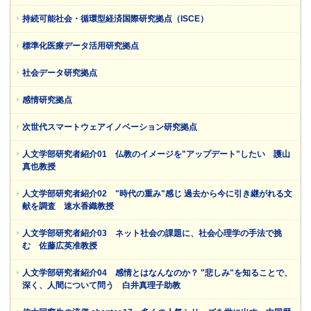
持続可能社会・循環型経済国際研究拠点（ISCE）
標準化医療データ活用研究拠点
社会データ研究拠点
感情研究拠点
次世代スマートウェアイノベーション研究拠点
人文学部研究者紹介01 仏教のイメージを"アップデート"したい 護山
真也教授
人文学部研究者紹介02 "時代の重み"感じ 過去から今に引き継がれる文
献を調査 速水香織教授
人文学部研究者紹介03 ネット社会の課題に、社会心理学の手法で挑
む 佐藤広英准教授
人文学部研究者紹介04 感情とはなんなのか？ "悲しみ"を知ることで、
深く、人間について問う 白井真理子助教