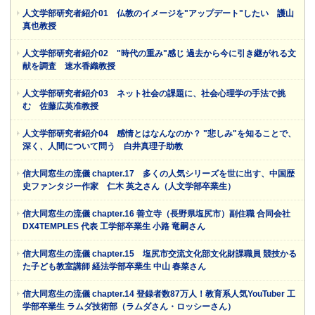
人文学部研究者紹介01 仏教のイメージを"アップデート"したい 護山
真也教授
人文学部研究者紹介02 "時代の重み"感じ 過去から今に引き継がれる文
献を調査 速水香織教授
人文学部研究者紹介03 ネット社会の課題に、社会心理学の手法で挑
む 佐藤広英准教授
人文学部研究者紹介04 感情とはなんなのか？ "悲しみ"を知ることで、
深く、人間について問う 白井真理子助教
信大同窓生の流儀 chapter.17 多くの人気シリーズを世に出す、中国歴
史ファンタジー作家 仁木 英之さん（人文学部卒業生）
信大同窓生の流儀 chapter.16 善立寺（長野県塩尻市）副住職 合同会社
DX4TEMPLES 代表 工学部卒業生 小路 竜嗣さん
信大同窓生の流儀 chapter.15 塩尻市交流文化部文化財課職員 競技かる
た子ども教室講師 経法学部卒業生 中山 春菜さん
信大同窓生の流儀 chapter.14 登録者数87万人！教育系人気YouTuber 工
学部卒業生 ラムダ技術部（ラムダさん・ロッシーさん）