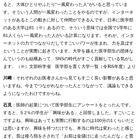
ると、大体ひとりやふたり“一風変わった人”がいると思っていま
す。そういう人間が一風変わったことをやるのですが、インターネ
ットがあるとこの動きに対して仲間ができるんです。日本に医学部
のある大学は81（※）あるので、そういう意味では全国で1学年に
81人くらい一風変わった人がいる計算になります。それが、インタ
ーネットの力でつながりだしてすごいパワーが生まれ、力を及ぼす
ということが実際に起きています。大学を越えた医学部生の団体な
んていうのも結構あって、SNSの時代がすごく貢献している気がし
ます。（※）文部科学省 医学部を置く大学一覧（令和5年度）より
川﨑
：それぞれのお医者さんから見てもすごく良い影響があると思
いますね。今までつながれなかった人とつながって、議論もできる
ようになったわけですからね。
石見
：医師の起業について医学部生にアンケートをとったんです。
すると、5.2％の学生が「興味がある」と回答しました。すごいこと
ですよね。興味はあっても実際に行動するのは100分の1くらいだと
は思いますが、興味を持つだけでも、本当に時代は変わったと感じ
ます。昔は後ろ指をさされて「お前は金儲けに走ったんだな」と普