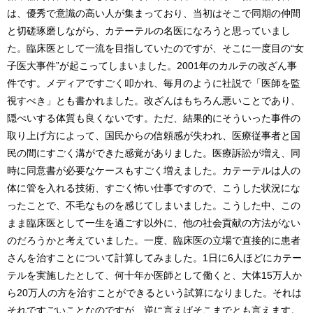
は、優秀で意識の高い人が集まっており、当初はそこで同期の仲間
と切磋琢磨しながら、カテーテルの名医になろうと思っていまし
た。臨床医として一流を目指していたのですが、そこに一度目の“女
子医大事件”が起こってしまいました。2001年のカルテの改ざん事
件です。メディアですごく叩かれ、毎月のように社説で「医師を監
視すべき」とも書かれました。改ざんはもちろん悪いことであり、
隠ぺいする体質も良くないです。ただ、結果的にそういった事件の
取り上げ方によって、国民からの信頼感が失われ、医療従事者と国
民の間にすごく溝ができた感覚がありました。医療訴訟が増え、同
時に同意書が必要なケースもすごく増えました。カテーテルは人の
体に管を入れる技術、すごく怖い仕事ですので、こうした状況にな
ったことで、不毛なものを感じてしまいました。こうした中、この
まま臨床医として一生を過ごす以外に、他の社会貢献の方法がない
のだろうかと考えていました。一度、臨床医の立場で直接的に患者
さんを治すことについて計算してみました。1日に6人ほどにカテー
テルを実施したとして、何十年か医師として働くと、大体15万人か
ら20万人の方を治すことができるという試算になりました。それは
それですごいことなのですが、逆に言えばそこまでとも言えます。