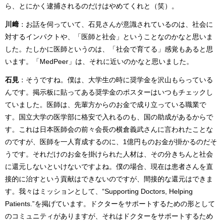
ら、とにかく逮捕されるのだけはやめてくれと（笑）。
川﨑
：お話を伺っていて、石見さんが意識されているのは、社会に
対するインパクトや、「医師と社会」ということなのかなと思いま
した。たしかに医師というのは、「社会で育てる」感覚もあると思
います。「MedPeer」は、それに近いのかなと思いました。
石見
：そうですね。僕は、大学生の時に奨学金を沢山もらっている
んです。掲示板に貼ってある奨学金のポスターはいつもチェックし
ていました。医師は、先輩方からのお金で成り立っている職業で
す。国立大学の医学部に格安で入れるのも、国の助成があるからで
す。これは日本医師会の前々会長の横倉義武さんに言われたことな
のですが、医師を一人育成するのに、1億円ものお金が掛かるのだそ
うです。それだけのお金を掛けられた人材は、その分きちんと社会
に還元しないといけないですよね。僕の場合、現在は患者さんを直
接的に治すという貢献はできないのですが、間接的な還元はできま
す。我々はミッションとして、“Supporting Doctors, Helping
Patients.”を掲げています。ドクターをサポートするための形として
のコミュニティがありますが、それはドクターをサポートするため