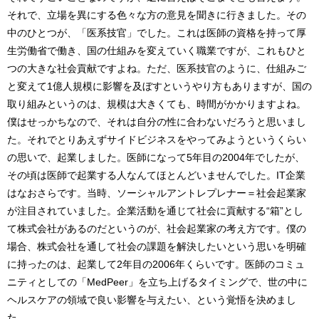
それで、立場を異にする色々な方の意見を聞きに行きました。その
中のひとつが、「医系技官」でした。これは医師の資格を持って厚
生労働省で働き、国の仕組みを変えていく職業ですが、これもひと
つの大きな社会貢献ですよね。ただ、医系技官のように、仕組みご
と変えて1億人規模に影響を及ぼすというやり方もありますが、国の
取り組みというのは、規模は大きくても、時間がかかりますよね。
僕はせっかちなので、それは自分の性に合わないだろうと思いまし
た。それでとりあえずサイドビジネスをやってみようというくらい
の思いで、起業しました。医師になって5年目の2004年でしたが、
その頃は医師で起業する人なんてほとんどいませんでした。IT企業
はなおさらです。当時、ソーシャルアントレプレナー＝社会起業家
が注目されていました。企業活動を通じて社会に貢献する“箱”とし
て株式会社があるのだというのが、社会起業家の考え方です。僕の
場合、株式会社を通して社会の課題を解決したいという思いを明確
に持ったのは、起業して2年目の2006年くらいです。医師のコミュ
ニティとしての「MedPeer」を立ち上げるタイミングで、世の中に
ヘルスケアの領域で良い影響を与えたい、という覚悟を決めまし
た。