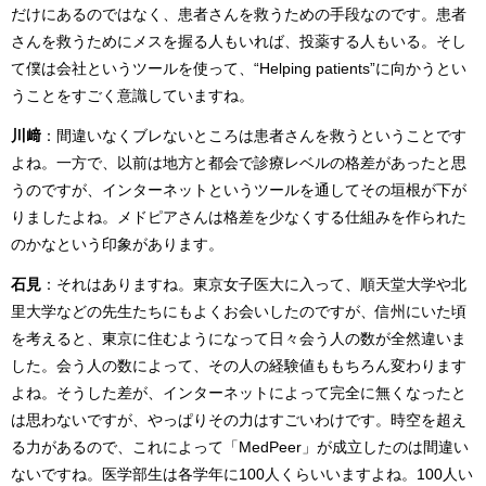
だけにあるのではなく、患者さんを救うための手段なのです。患者
さんを救うためにメスを握る人もいれば、投薬する人もいる。そし
て僕は会社というツールを使って、“Helping patients”に向かうとい
うことをすごく意識していますね。
川﨑
：間違いなくブレないところは患者さんを救うということです
よね。一方で、以前は地方と都会で診療レベルの格差があったと思
うのですが、インターネットというツールを通してその垣根が下が
りましたよね。メドピアさんは格差を少なくする仕組みを作られた
のかなという印象があります。
石見
：それはありますね。東京女子医大に入って、順天堂大学や北
里大学などの先生たちにもよくお会いしたのですが、信州にいた頃
を考えると、東京に住むようになって日々会う人の数が全然違いま
した。会う人の数によって、その人の経験値ももちろん変わります
よね。そうした差が、インターネットによって完全に無くなったと
は思わないですが、やっぱりその力はすごいわけです。時空を超え
る力があるので、これによって「MedPeer」が成立したのは間違い
ないですね。医学部生は各学年に100人くらいいますよね。100人い