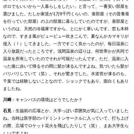
ボロでもいいから一人暮らしをしたい」と言って、一番安い部屋を
選びました。たしか家賃が1万8千円くらいの、蚕部屋（その昔養蚕
を行っていた部屋）の上の部屋に暮らしていたのですが、蚕部屋と
いうのは、天然の冷蔵庫ですから、とにかく寒いんです。窓も木枠
なので、すきま風がビュービュー吹きこんで、夏なんかカマキリが
侵入（！）してきました。一方ですごく良かったのが、毎日温泉に
入り放題だったところです。浅間温泉の辺りは、何世帯かが共同で
温泉を所有していたのでそれが可能だったんです。ただ、温泉に入
った後に歩いて帰るその間に髪が凍るんですよね。気づいたら髪が
パリパリしていて（笑）、それが驚きでした。水道管が凍るのも、
千葉では経験しないことなので、ショックでもあり、面白くもあり
ましたね。
川﨑
：キャンパスの環境はどうでしたか？
石見
：生協前の広場とか、大学っぽい雰囲気が気に入っていました
ね。当時は医学部のバドミントンサークルに入っていて、打ち上げ
の際、広場でロケット花火を飛ばしたりして（笑）、まあ大学生ら
しいですよね。