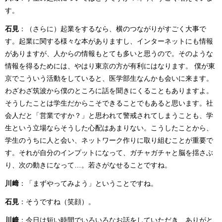
す。
石見
：（さらに）起業をするなら、横のつながりがすごく大事で
す。起業に関する様々な本がありますし、インターネットにも情報
がありますが、人からの情報もとても多いと思うので。そのような
情報を得るためには、やはり東京の方が有利にはなります。 僕が東
京でこういう活動をしていると、医学部生なんかも会いに来ます。
わざわざ筑波から僕のところに話を聞きにくることもありますよ。
そうしたことは学生だからこそできることでもあると思います。社
会人だと「営業ですか？」と思われて警戒されてしまうことも、学
生という立場ならそうした心配はあまりない。こうしたことから、
学生のうちに人と会い、ネットワーク作りに取り組むことが重要で
す。それが自分のインプットになって、ガチャガチャと脳を揺さぶ
り、次の動きになって…。若さがなせることですね。
川﨑
：「まずやってみよう」ということですね。
石見
：そうですね（笑顔）。
川﨑
：今日は短い時間でいろいろなお話をしていただき、ありがと