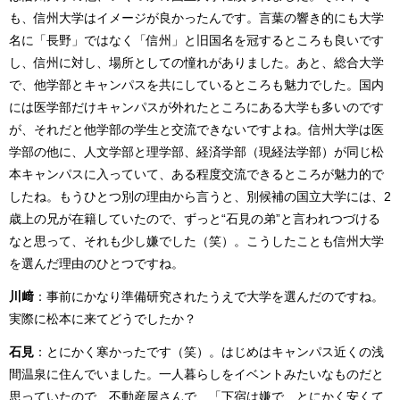
も、信州大学はイメージが良かったんです。言葉の響き的にも大学
名に「長野」ではなく「信州」と旧国名を冠するところも良いです
し、信州に対し、場所としての憧れがありました。あと、総合大学
で、他学部とキャンパスを共にしているところも魅力でした。国内
には医学部だけキャンパスが外れたところにある大学も多いのです
が、それだと他学部の学生と交流できないですよね。信州大学は医
学部の他に、人文学部と理学部、経済学部（現経法学部）が同じ松
本キャンパスに入っていて、ある程度交流できるところが魅力的で
したね。もうひとつ別の理由から言うと、別候補の国立大学には、2
歳上の兄が在籍していたので、ずっと“石見の弟”と言われつづける
なと思って、それも少し嫌でした（笑）。こうしたことも信州大学
を選んだ理由のひとつですね。
川﨑
：事前にかなり準備研究されたうえで大学を選んだのですね。
実際に松本に来てどうでしたか？
石見
：とにかく寒かったです（笑）。はじめはキャンパス近くの浅
間温泉に住んでいました。一人暮らしをイベントみたいなものだと
思っていたので、不動産屋さんで、「下宿は嫌で、とにかく安くて