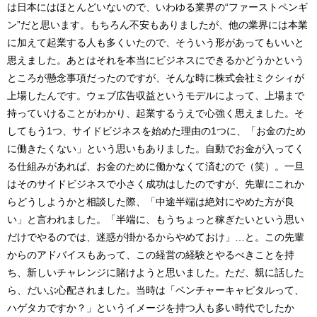
は日本にはほとんどいないので、いわゆる業界の“ファーストペンギ
ン”だと思います。もちろん不安もありましたが、他の業界には本業
に加えて起業する人も多くいたので、そういう形があってもいいと
思えました。あとはそれを本当にビジネスにできるかどうかという
ところが懸念事項だったのですが、そんな時に株式会社ミクシィが
上場したんです。ウェブ広告収益というモデルによって、上場まで
持っていけることがわかり、起業するうえで心強く思えました。そ
してもう1つ、サイドビジネスを始めた理由の1つに、「お金のため
に働きたくない」という思いもありました。自動でお金が入ってく
る仕組みがあれば、お金のために働かなくて済むので（笑）。一旦
はそのサイドビジネスで小さく成功はしたのですが、先輩にこれか
らどうしようかと相談した際、「中途半端は絶対にやめた方が良
い」と言われました。「半端に、もうちょっと稼ぎたいという思い
だけでやるのでは、迷惑が掛かるからやめておけ」…と。この先輩
からのアドバイスもあって、この経営の経験とやるべきことを持
ち、新しいチャレンジに賭けようと思いました。ただ、親に話した
ら、だいぶ心配されました。当時は「ベンチャーキャピタルって、
ハゲタカですか？」というイメージを持つ人も多い時代でしたか