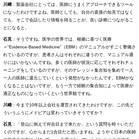
川﨑
：製薬会社にとっては、医師にうまくアプローチできるツール
になったわけですよね。医師としても、自分の直接の知見ではなく
ても、そこで会話したり情報を得ることが、良い診療につながるこ
とになると。
石見
：そうですね。医学の世界では、根拠に基づく医療
＝“Evidence-Based Medicine”（EBM）のマニュアルがすごく整備さ
れているのですが、患者さんはそれぞれに違うので、マニュアル通
りにはいかないんですね。多くの医師が状況に応じてそれぞれチュ
ーニングをしているのですが、そのナレッジ＝集合知を集めて一人
一人の医師に還元していくという発想がなかったんです。EBMがな
くなることはないですが、もう一方で経験の集合知によって医療が
適正なものになっていくという世界観ですね。
川﨑
：今まで10年以上会社を運営されてきたわけですが、この先ど
ういうふうにメドピアは変わっていきそうですか？
石見
：「登山に例えて何合目まで来たか」という質問を時々いただ
くのですが、心からまだ1合目だと思いますね。ようやく日本の医師