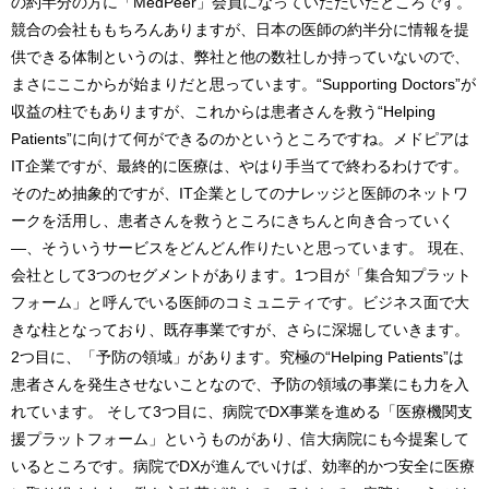
の約半分の方に「MedPeer」会員になっていただいたところです。
競合の会社ももちろんありますが、日本の医師の約半分に情報を提
供できる体制というのは、弊社と他の数社しか持っていないので、
まさにここからが始まりだと思っています。“Supporting Doctors”が
収益の柱でもありますが、これからは患者さんを救う“Helping
Patients”に向けて何ができるのかというところですね。メドピアは
IT企業ですが、最終的に医療は、やはり手当てで終わるわけです。
そのため抽象的ですが、IT企業としてのナレッジと医師のネットワ
ークを活用し、患者さんを救うところにきちんと向き合っていく
―、そういうサービスをどんどん作りたいと思っています。 現在、
会社として3つのセグメントがあります。1つ目が「集合知プラット
フォーム」と呼んでいる医師のコミュニティです。ビジネス面で大
きな柱となっており、既存事業ですが、さらに深堀していきます。
2つ目に、「予防の領域」があります。究極の“Helping Patients”は
患者さんを発生させないことなので、予防の領域の事業にも力を入
れています。 そして3つ目に、病院でDX事業を進める「医療機関支
援プラットフォーム」というものがあり、信大病院にも今提案して
いるところです。病院でDXが進んでいけば、効率的かつ安全に医療