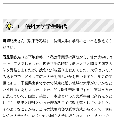
1 信州大学学生時代
川﨑紀夫さん
（以下敬称略）：信州大学在学時の思い出を教えてく
ださい。
石見陽さん
（以下敬称略）：私は千葉県の高校から、信州大学には
一浪して入学しました。現役学生の時には信州大学と関東の国立大
学を受験しましたが、残念ながら届きませんでした。大学はいろい
ろある中で、どうして信州大学を選んだかを思い返すと、学力の問
題に加え、千葉県出身ですので関東に近い地域の大学がいいかなと
いう理由もありました。また、私は医学部出身ですが、実は文系だ
と思っていて、国語、英語、日本史といった文系科目は高得点をと
れても、数学と理科といった理系科目で点数を落としていました。
そのようなことから、当時の試験内容や受験方式から考えて、候補
は信州大学の他、いくつかの国立大学に絞られました。その中で