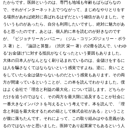
たからです。医師というのは、専門も地域も年齢もばらばらなの
で、それがインターネット上でつながって、まじめなやりとりをす
る場所があれば絶対に喜ばれるはずだという確信がありました。そ
ういうものがあったら、自分も利用したいですし、絶対に魅力があ
ると思ったのです。あとは、個人的に本を読むのが好きなのです
が、『ビジョナリーカンパニー』（ジム・コリンズ/ジェリー・ポラ
ス 著）と、『論語と算盤』（渋沢 栄一 著）の2冊を読んで、いわゆ
る“お金儲け”に対する抵抗がなくなったという要因もありました。
大体の日本人がなんとなく刷り込まれているのは、金儲けをするに
は人を騙さなくてはならないという感覚ですよね。逆に、良いこと
をしていたら金は儲からないものだという感覚もあります。その両
方が間違っているということが、この本を読んでわかりました。僕
はよく会社で「理念と利益の最大化」について話します。どちらか
だけを追うのではなく、その両方を最大限に追及することが社会に
一番大きなインパクトを与えるという考えです。本を読んで、「理
念と利益を最大化するための箱として株式会社がある」ということ
が腹に落ちたんです。それによって、この取り組みはやる意義があ
るのではないかと思いました。医師であり起業家でもあるという人