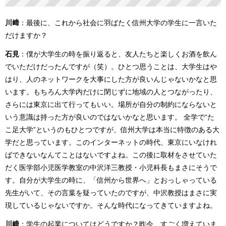
川﨑
：最後に、これから社会に羽ばたく信州大学の学生に一言いた
だけますか？
石見
：僕が大学生の時を振り返ると、友人たちと楽しくお酒を飲ん
でいただけだったんですが（笑）。ひとつ思うことは、大学生はや
はり、人のネットワークを大事にした方が良いんじゃないかなと思
います。もちろん大学内だけに閉じずに地域の人とつながったり、
さらには東京に出て行ってもいい。場所が自分の制約にならないと
いう意識は持った方が良いのではないかなと思います。 全学で“た
こ足大学”というのもひとつですが、信州大学は本当に特徴のある大
学だと思っています。このインターネットの時代、東京にいなけれ
ばできないなんてことはないですよね。この後に取材をさせていた
だく医学部小児医学教室の中沢洋三教授・小児科長もまさにそうで
す。自分が大学生の時に、「信州から世界へ」とおっしゃっている
先生がいて、その言葉を疑っていたのですが、中沢教授はまさに実
現しているじゃないですか。そんな時代になってきていますよね。
川﨑
：学生の起業についてはどうですか？昨今、すごく増えていま