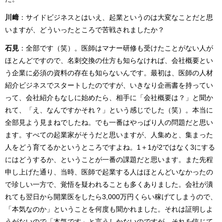
川﨑
：サイドビジネスとはいえ、起業というのは大変なことだと思
いますが、どういったところで苦戦されましたか？
石見
：全部です（笑）。医師はマナー研修も受けたことがない人が
ほとんどですので、名刺交換の仕方も知らなければ、会社概要とい
う企業に必須の資料の存在も知らないんです。最初は、医師の人材
紹介ビジネスでスタートしたのですが、いきなり企画書を持ってい
って、会社紹介もなしに始めたら、相手に「会社概要は？」と聞か
れて、「え、なんですかそれ？」という感じでした（笑）。本当に
全部見よう見まねでしたね。でも一番はやっぱり人の問題だと思い
ます。すべての起業家がそうだと思いますが、人集めと、集まった
人をどう育てるかというところですよね。1＋1が2ではなく3にする
にはどうするか、ということが一番の課題だと思います。また先程
申し上げた通り、当時、医師で起業する人はほとんどいなかったの
で珍しい一方で、覚悟を疑われることも多くありました。会社が潰
れても翌日から開業医をしたら3,000万円くらい稼げてしまうので、
「本気なのか」ということを何度も聞かれました。それは証明しよ
うがないので「本気です」と言うしかないのですが、それを信じて