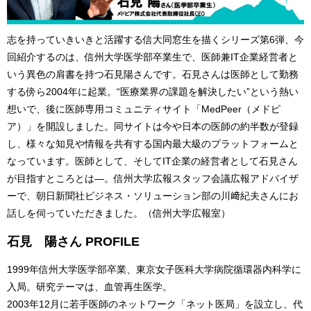
志を持っていきいきと活躍する信大同窓生を描くシリーズ第6弾、今
回紹介するのは、信州大学医学部卒業生で、医師兼IT企業経営者と
いう異色の肩書を持つ石見陽さんです。石見さんは医師として勤務
する傍ら2004年に起業。“医療業界の課題を解決したい”という熱い
想いで、後に医師専用コミュニティサイト「MedPeer（メドピ
ア）」を開設しました。同サイトは今や日本の医師の約半数が登録
し、様々な知見や情報を共有する国内最大級のプラットフォームと
なっています。医師として、そしてIT企業の経営者として石見さん
が目指すところとは―。信州大学広報スタッフ会議広報アドバイザ
ーで、朝日新聞社ビジネス・ソリューション部の川﨑紀夫さんにお
話しを伺っていただきました。（信州大学広報室）
石見 陽さん PROFILE
1999年信州大学医学部卒業、東京女子医科大学病院循環器内科学に
入局。研究テーマは、血管再生医学。
2003年12月に若手医師のネットワーク「ネット医局」を設立し、代