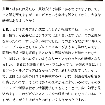
川﨑
：社会だけ見たら、貢献方法は無限にあるわけですよね。ちょ
っと話を変えますが、メドピアという会社を設立してから、大きな
転機はありましたか？
石見
：ビジネスモデルが成立したときが転機ですね。「人・物・
金・情報」が必要だとビジネスではよく言いますけど、その全部が
なかったので、ずっと辛い時代でした。そのようななか2011年くら
いに、ビジネスとしてのブレイクスルーがようやく訪れたんです。
医師の目線で薬を評価するという世界観が当時まだ無かったなか
で、薬版の「食べログ」のようなサービスを作ったのが転機となり
ました。 飲食店を評価するサービスはあっても、医師の世界におけ
るソーシャルメディアはなかったので、新しい試みでした。そし
て、医師による薬の口コミを掲載するページに、製薬会社が広告を
出稿したのです。そこには多くの医師が見に来ているので、そのタ
イミングで製薬会社から情報提供してもらうことで、広告効果が見
込めます。これがビジネスとして今の収益の柱にもなっているので
すが、そこが立ち上がったのがすごく大きかったですね。