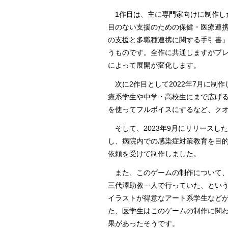
1作目は、主に専門家向けに制作した「Ci
目のない支援のための保健・医療連
の支援と多職種連携に関する手引書
うものです。全作に共通しますがプ
によって展開が変化します。
次に2作目として2022年7月に制作
療系学生や中学・高校生にまで広げ
を使ってフルボイスにするなど、ク
そして、2023年9月にリリースし
し、病院内での感染症対策教育を目
依頼を受けて制作しました。
また、このゲームの制作について、
三代澤助教一人で行っていた、とい
イラストが得意なアート系学生など
た、医学生はこのゲームの制作に関
果があったそうです。