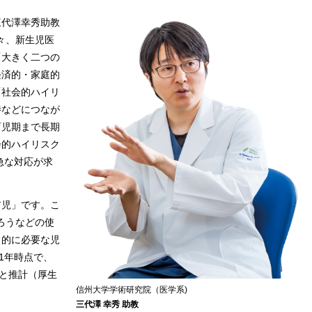
代澤幸秀助教
々、新生児医
「大きく二つの
経済的・家庭的
「社会的ハイリ
待などにつなが
育児期まで長期
会的ハイリスク
急な対応が求
児」です。こ
ろうなどの使
常的に必要な児
1年時点で、
ると推計（厚生
信州大学学術研究院（医学系)
三代澤 幸秀 助教