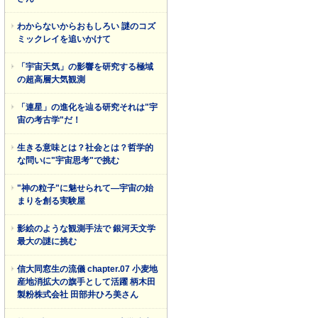
わからないからおもしろい 謎のコズ
ミックレイを追いかけて
「宇宙天気」の影響を研究する極域
の超高層大気観測
「連星」の進化を辿る研究それは"宇
宙の考古学"だ！
生きる意味とは？社会とは？哲学的
な問いに"宇宙思考"で挑む
"神の粒子"に魅せられて―宇宙の始
まりを創る実験屋
影絵のような観測手法で 銀河天文学
最大の謎に挑む
信大同窓生の流儀 chapter.07 小麦地
産地消拡大の旗手として活躍 柄木田
製粉株式会社 田部井ひろ美さん