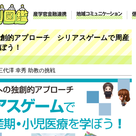
産学官金融連携
地域コ
独創的アプローチ シリアスゲームで周産
学ぼう！
三代澤 幸秀 助教の挑戦