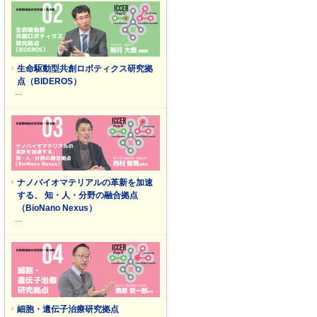
生命駆動型共創ロボティクス研究拠
点（BIDEROS）
…
ナノバイオマテリアルの革新を加速
する、 知・人・分野の融合拠点
（BioNano Nexus）
…
細胞・遺伝子治療研究拠点