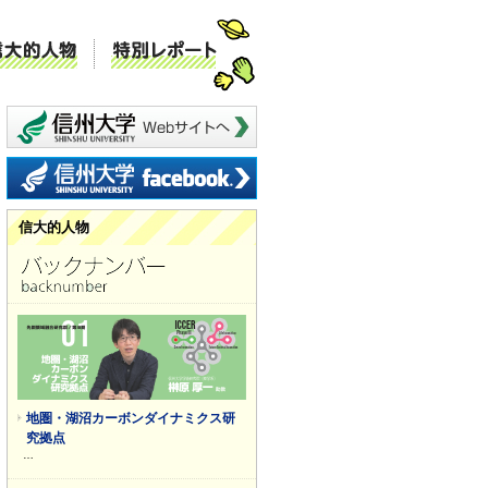
ミュニケーション
信大的人物
特別レポート
信州大学 webサイトへ
信州大学 facebook
信大的人物
地圏・湖沼カーボンダイナミクス研
究拠点
…