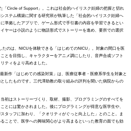
rcle of Support」。これは社会的ハイリスク妊婦の把握と切れ
携システム構築に関する研究班が執筆した「社会的ハイリスク妊婦へ
」に準拠したアプリで、ゲーム形式で手引書の内容を学習できるとい
レイヤーは小説のように物語形式でストーリーを進め、要所での選択
したのは、NICUを体験できる「はじめてのNICU」。対象の間口を医
ることを目指し、キャラクターをアニメ調にしたり、音声合成ソフト
オリティをより高めました。
た最新作「はじめての感染対策」は、医療従事者・医療系学生を対象と
的としたものです。三代澤助教の取り組みの評判を聞いた病院からの
当初はストーリーづくり、取材、撮影、プログラミングのすべてを
うことには驚かされました。後にプログラミングが得意な医学生や、
がスタッフに加わり、「クオリティがぐっと向上した」とのこと。ま
わることで、医学への興味関心がより高まるといった教育の面でも効