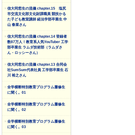
信大同窓生の流儀 chapter.15 塩尻
市交流文化部文化財課職員 競技かる
た子ども教室講師 経法学部卒業生 中
山 春菜さん
信大同窓生の流儀 chapter.14 登録者
数87万人！教育系人気YouTuber 工学
部卒業生 ラムダ技術部（ラムダさ
ん・ロッシーさん）
信大同窓生の流儀 chapter.13 合同会
社SumSum代表社員 工学部卒業生 石
川 裕之さん
全学横断特別教育プログラム履修生
に聞く。01
全学横断特別教育プログラム履修生
に聞く。02
全学横断特別教育プログラム履修生
に聞く。03