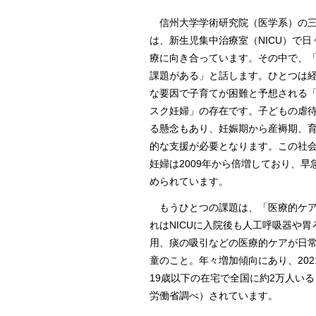
信州大学学術研究院（医学系）の三
は、新生児集中治療室（NICU）で日
療に向き合っています。その中で、
課題がある」と話します。ひとつは
な要因で子育てが困難と予想される
スク妊婦」の存在です。子どもの虐
る懸念もあり、妊娠期から産褥期、
的な支援が必要となります。この社
妊婦は2009年から倍増しており、早
められています。
もうひとつの課題は、「医療的ケア
れはNICUに入院後も人工呼吸器や胃
用、痰の吸引などの医療的ケアが日
童のこと。年々増加傾向にあり、202
19歳以下の在宅で全国に約2万人い
労働省調べ）されています。