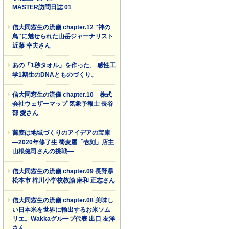
MASTER訪問日誌 01
信大同窓生の流儀 chapter.12 "神の
鳥"に魅せられた山岳ジャーナリスト
近藤 幸夫さん
あの「1秒タオル」を作った、 感性工
学1期生のDNAとものづくり。
信大同窓生の流儀 chapter.10 株式
会社ウェザーマップ 気象予報士 長谷
部 愛さん
蕎麦は地域づくりのアイデアの宝庫
―2020年修了生 蕎麦屋「壱刻」店主
山根健司さんの挑戦―
信大同窓生の流儀 chapter.09 長野県
松本市 梓川小学校教諭 麻和 正志さん
信大同窓生の流儀 chapter.08 美味し
い日本米を世界に輸出するお米ソム
リエ。Wakkaグループ代表 出口 友洋
さん