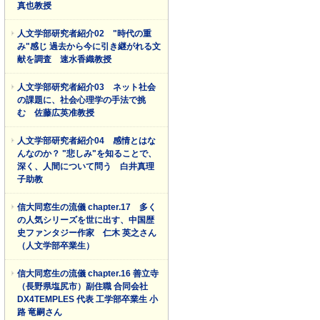
真也教授
人文学部研究者紹介02 "時代の重
み"感じ 過去から今に引き継がれる文
献を調査 速水香織教授
人文学部研究者紹介03 ネット社会
の課題に、社会心理学の手法で挑
む 佐藤広英准教授
人文学部研究者紹介04 感情とはな
んなのか？ "悲しみ"を知ることで、
深く、人間について問う 白井真理
子助教
信大同窓生の流儀 chapter.17 多く
の人気シリーズを世に出す、中国歴
史ファンタジー作家 仁木 英之さん
（人文学部卒業生）
信大同窓生の流儀 chapter.16 善立寺
（長野県塩尻市）副住職 合同会社
DX4TEMPLES 代表 工学部卒業生 小
路 竜嗣さん