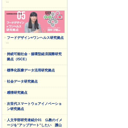
…
フードデザイン×ワンヘルス研究拠点
…
持続可能社会・循環型経済国際研究
拠点（ISCE）
標準化医療データ活用研究拠点
社会データ研究拠点
感情研究拠点
次世代スマートウェアイノベーショ
ン研究拠点
人文学部研究者紹介01 仏教のイメ
ージを"アップデート"したい 護山