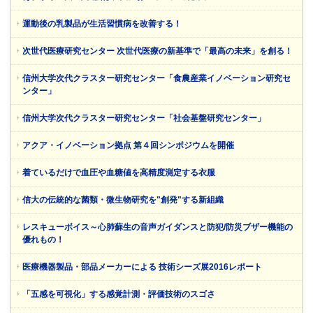
運動後の乳製品が生活習慣病を改善する！
次世代医療研究センター 次世代医療の新基準で「最高の未来」を創る！
信州大学次代クラスター研究センター「食農産業イノベーション研究セ
ンター」
信州大学次代クラスター研究センター「社会基盤研究センター」
アクア・イノベーション拠点 第４回シンポジウムを開催
着ているだけで血圧や血糖値を高精度測定する衣服
信大の伝統的な菌類・微生物研究を"創発"する新組織
レスキューボイス～心肺蘇生の音声ガイダンスと防犯/防災ブザー機能の
優れもの！
医療機器製品・部品メーカーによる 技術シーズ展2016レポート
「五感を可視化」する感覚計測・評価技術のスゴさ