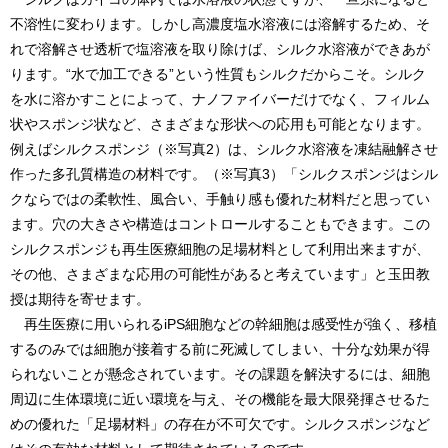
不溶性に変わります。しかし高濃度塩水溶液には溶解するため、そ
れで溶解させ透析で塩溶液を取り除けば、シルク水溶液ができあが
ります。“水で加工できる”という性質もシルクだからこそ。シルク
を水に溶かすことによって、ナノファイバーだけでなく、フィルム
状やスポンジ状など、さまざまな形状への応用も可能となります。
例えばシルクスポンジ（※写真2）は、シルク水溶液を凍結融解させ
作った多孔質構造の材料です。（※写真3）「シルクスポンジはシル
クならではの柔軟性、風合い、手触り感も優れた材料だと思ってい
ます。穴の大きさや構造はコントロールすることもできます。この
シルクスポンジも再生医療細胞の足場材料として利用出来ますが、
その他、さまざまな応用の可能性があると考えています」と玉田教
授は期待を寄せます。
再生医療に用いられるiPS細胞などの幹細胞は感受性が強く、移植
するのみでは細胞が接着する前に死滅してしまい、十分な効果が得
られないことが懸念されています。その課題を解決するには、細胞
周辺に生体環境に近い環境を与え、その機能を最大限発揮させるた
めの優れた「足場材料」の存在が不可欠です。シルクスポンジなど