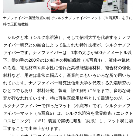
ナノファイバー製造装置の前でシルクナノファイバーマット（※写真5）を手に
持つ玉田靖教授
シルクと水（シルク水溶液）、そして信州大学を代表するナノフ
ァイバー研究との融合によって生まれた特許技術が、シルクナノフ
ァイバーです。ナノファイバーは、1本の太さが500ナノメートル以
下、髪の毛の200分の1の細さの極細繊維（※写真4）。液体や気体
のろ過、電池材料や疎水性に優れた高機能繊維材料、複合材の強化
材料など、用途は非常に幅広く、産業的にもいろいろな所で用いら
れています。ナノファイバー研究は信州大学を代表する先端研究の
ひとつでもあり、材料研究、製造、評価解析に至るまで、多彩な研
究が行なわれています。特に再生医療用材料として最適なのが、シ
ルクナノファイバーで作ったマット（不織布）です。シルクナノフ
ァイバーマット（※写真5）は、シルク水溶液を電界紡糸（エレクト
ロスピニング）（※1）装置で霧状に噴射（紡糸）し、マット状に加
工することで出来上がります。