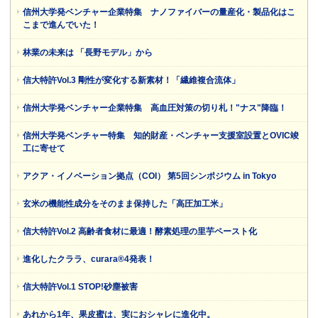
信州大学発ベンチャー企業特集 ナノファイバーの量産化・製品化はこ
こまで進んでいた！
林業の未来は 「長野モデル」から
信大特許Vol.3 剛性が変化する新素材！「繊維複合流体」
信州大学発ベンチャー企業特集 高血圧対策の切り札！"ナス"降臨！
信州大学発ベンチャー特集 知的財産・ベンチャー支援室設置とOVIC竣
工に寄せて
アクア・イノベーション拠点（COI） 第5回シンポジウム in Tokyo
玄米の機能性成分をそのまま保持した「高圧加工米」
信大特許Vol.2 高齢者食材に最適！酵素処理の里芋ペースト化
進化したクララ、curara®4発表！
信大特許Vol.1 STOP!砂塵被害
あれから1年、果皮蜜は、実におシャレに進化中。