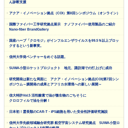
ん診断支援
アクア・イノベーション拠点（COI）第8回シンポジウム（オンライン）
国際ファイバー工学研究拠点展示 ナノファイバー使用製品のご紹介
Nano-fiber BrandGallery
国産ハーブ「クロモジ」がインフルエンザウイルスを99.5％以上ブロッ
クするという新事実。
信州大学発ベンチャーをめぐる話題。
SUWA小型ロケットプロジェクト 地元、諏訪湖での打上げに成功
研究開発は新たな局面に アクア・イノベーション拠点(COI)第7回シン
ポジウム～膜開発の成果とアフリカ水環境への新しい展開～
信大特許Vol.5 活性酸素で油が微生物のごちそうに
クロロフィルで油を分解！
日本初！霊長類のCAR-T・iPS細胞を用いた安全性評価研究施設
信州大学先鋭領域融合研究群 航空宇宙システム研究拠点 SUWA小型ロ