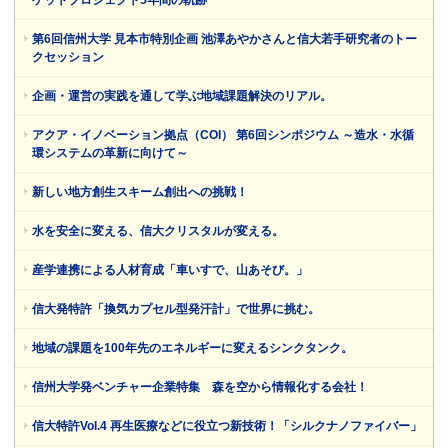
ケットプロジェクト5年間の軌跡
第6回信州大学 見本市特別企画 池澤あやかさんと信大若手研究者のトー
クセッション
企画・運営の実践を通して学ぶ地域課題解決のリアル。
アクア・イノベーション拠点（COI） 第6回シンポジウム ～造水・水循
環システムの革新に向けて～
新しい地方創生スキーム創出への挑戦！
水を安全に変える、信大クリスタルが変える。
産学連携による人材育成「車いすで、山あそび。」
信大発特許「換気カプセル型発汗計」で世界に挑む。
地域の課題を100年先のエネルギーに変えるシンクタンク。
信州大学発ベンチャー企業特集 森を空から情報化する会社！
信大特許Vol.4 再生医療などに役立つ新技術！「シルクナノファイバー」