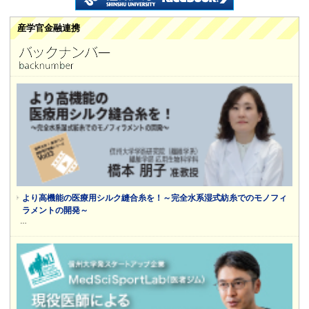
産学官金融連携
より高機能の医療用シルク縫合糸を！～完全水系湿式紡糸でのモノフィ
ラメントの開発～
…