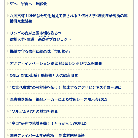
空へ、宇宙へ！座談会
八面六臂！DNAは分野を超えて愛される？信州大学×理化学研究所の連
携研究室誕生
リンゴの皮が全国市場を彩る?!
かひみつ
信州大学×電通
果皮蜜
プロジェクト
機械で守る信州伝統の味「市田柿®」
アクア・イノベーション拠点 第3回シンポジウムを開催
ONLY ONE-山岳と動植物と人の総合研究
"次世代農業"の可能性を拓け！ 加速するアグリビジネス分野へ進出
医療機器製品・部品メーカーによる技術シーズ展示会2015
"ソルガムきび"の魅力を探る
"辛口"研究で地域を熱く！とうがらしWORLD
国際ファイバー工学研究所 新素材開発鼎談