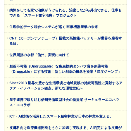
病気をしても家で治療がうけられる、治療しながら外出できる、仕事も
できる 「スマート在宅治療」プロジェクト
生理学的データ統合システムが拓く 医療機器産業の未来
CNT（カーボンナノチューブ）搭載の高性能バッテリーが世界を席巻す
る日。
世界屈指の水都「信州」実現に向けて
創薬不可能（Undruggable）な疾患標的タンパク質を創薬可能
（Druggable）にする技術！新しい創薬の概念を提案「温度ジャンプ」
Since2013 世界の豊かな生活環境と地球規模の持続可能性に貢献するア
クア・イノベーション拠点、新たな環境世紀へ
産学連携で取り組む信州発循環型社会の新提案 サーキュラーエコハウ
ス・エコラボ
ICT・AI技術を活用したスマート精密林業が日本の林業を変える。
皮膚科向け医療機器開発をさらに加速し実現する、AI判定による皮膚が