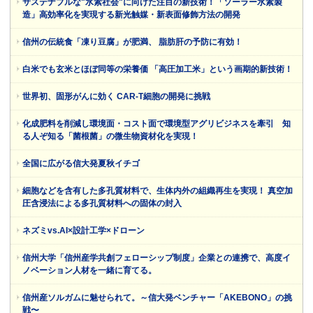
サステナブルな"水素社会"に向けた注目の新技術！「ソーラー水素製
造」高効率化を実現する新光触媒・新表面修飾方法の開発
信州の伝統食「凍り豆腐」が肥満、 脂肪肝の予防に有効！
白米でも玄米とほぼ同等の栄養価 「高圧加工米」という画期的新技術！
世界初、固形がんに効く CAR-T細胞の開発に挑戦
化成肥料を削減し環境面・コスト面で環境型アグリビジネスを牽引 知
る人ぞ知る「菌根菌」の微生物資材化を実現！
全国に広がる信大発夏秋イチゴ
細胞などを含有した多孔質材料で、生体内外の組織再生を実現！ 真空加
圧含浸法による多孔質材料への固体の封入
ネズミvs.AI×設計工学×ドローン
信州大学「信州産学共創フェローシップ制度」企業との連携で、高度イ
ノベーション人材を一緒に育てる。
信州産ソルガムに魅せられて。～信大発ベンチャー「AKEBONO」の挑
戦〜