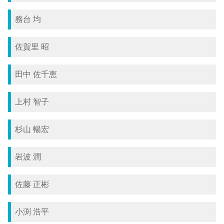
務台 均
佐賀里 昭
田中 佐千恵
上村 智子
杉山 暢宏
岩波 潤
佐藤 正彬
小渕 浩平