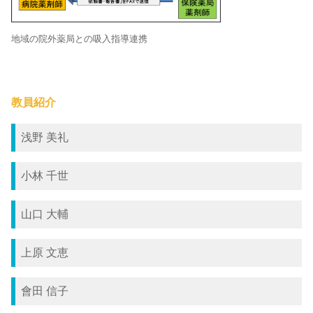
地域の院外薬局との吸入指導連携
教員紹介
浅野 美礼
小林 千世
山口 大輔
上原 文恵
會田 信子