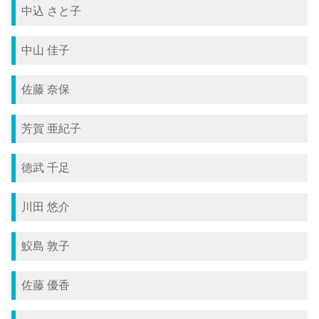
中込 さと子
中山 佳子
佐藤 奈保
芳賀 亜紀子
徳武 千足
川田 悠介
鮫島 敦子
佐藤 優香