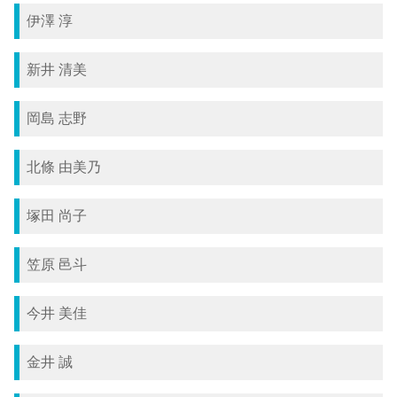
伊澤 淳
新井 清美
岡島 志野
北條 由美乃
塚田 尚子
笠原 邑斗
今井 美佳
金井 誠