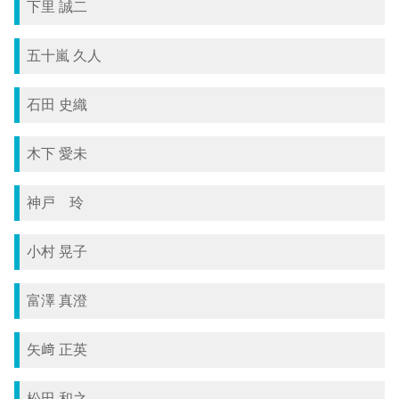
下里 誠二
五十嵐 久人
石田 史織
木下 愛未
神戸 玲
小村 晃子
富澤 真澄
矢﨑 正英
松田 和之