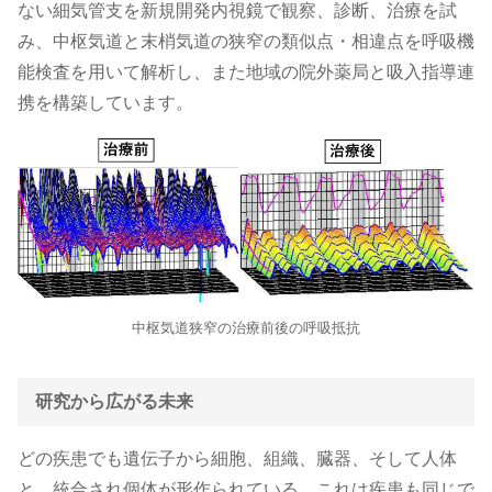
ない細気管支を新規開発内視鏡で観察、診断、治療を試
み、中枢気道と末梢気道の狭窄の類似点・相違点を呼吸機
能検査を用いて解析し、また地域の院外薬局と吸入指導連
携を構築しています。
中枢気道狭窄の治療前後の呼吸抵抗
研究から広がる未来
どの疾患でも遺伝子から細胞、組織、臓器、そして人体
と、統合され個体が形作られている。これは疾患も同じで