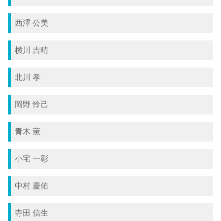
西澤 公美
横川 吉晴
北川 孝
岡野 怜己
青木 薫
小宅 一彰
中村 慶佑
寺田 信生