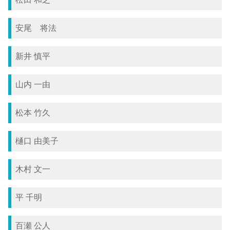
安尾 将法
新井 慎平
山内 一由
松本 竹久
樋口 由美子
木村 文一
平 千明
百瀬 公人