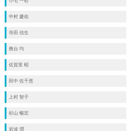
小宅 一彰
中村 慶佑
寺田 信生
務台 均
佐賀里 昭
田中 佐千恵
上村 智子
杉山 暢宏
岩波 潤