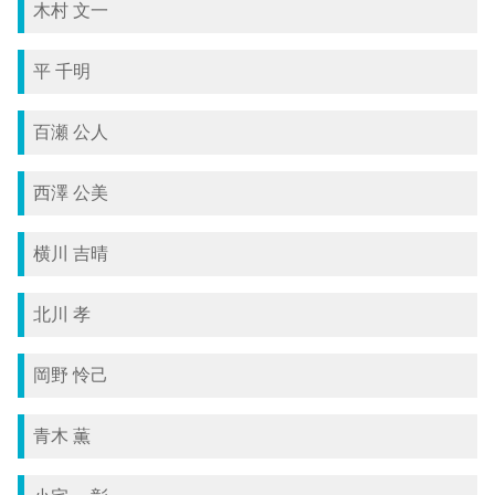
木村 文一
平 千明
百瀬 公人
西澤 公美
横川 吉晴
北川 孝
岡野 怜己
青木 薫