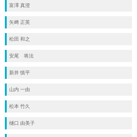
富澤 真澄
矢﨑 正英
松田 和之
安尾 将法
新井 慎平
山内 一由
松本 竹久
樋口 由美子