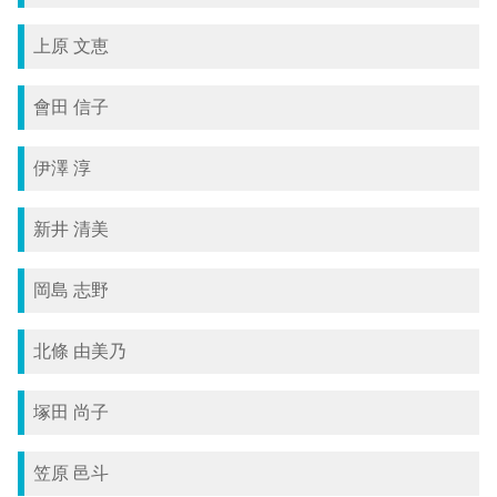
上原 文恵
會田 信子
伊澤 淳
新井 清美
岡島 志野
北條 由美乃
塚田 尚子
笠原 邑斗