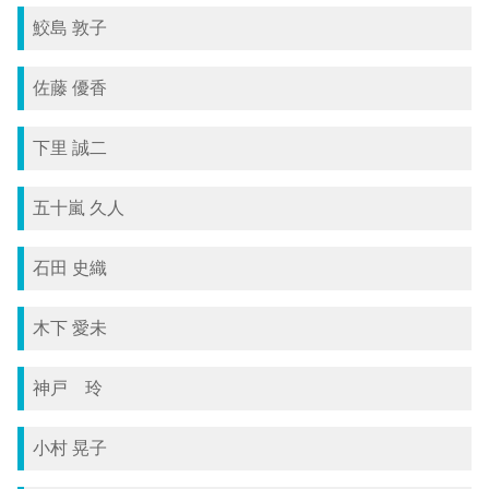
鮫島 敦子
佐藤 優香
下里 誠二
五十嵐 久人
石田 史織
木下 愛未
神戸 玲
小村 晃子