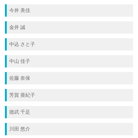
今井 美佳
金井 誠
中込 さと子
中山 佳子
佐藤 奈保
芳賀 亜紀子
徳武 千足
川田 悠介