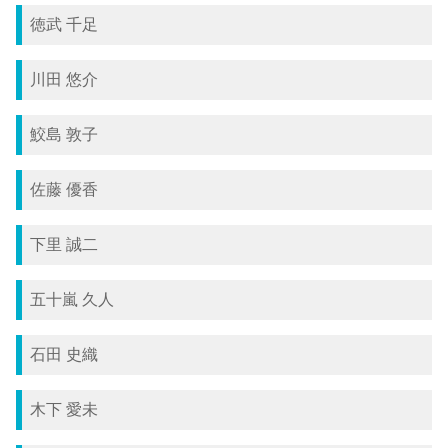
徳武 千足
川田 悠介
鮫島 敦子
佐藤 優香
下里 誠二
五十嵐 久人
石田 史織
木下 愛未