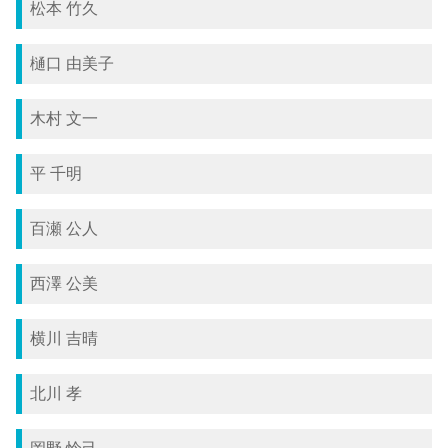
松本 竹久
樋口 由美子
木村 文一
平 千明
百瀬 公人
西澤 公美
横川 吉晴
北川 孝