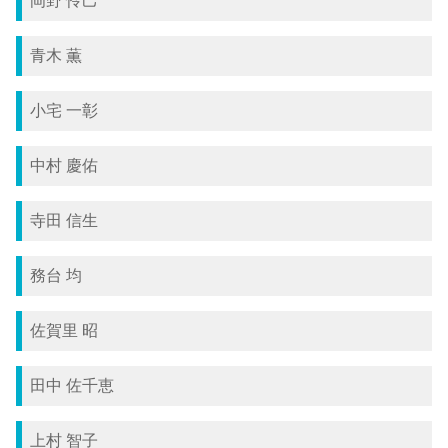
岡野 怜己
青木 薫
小宅 一彰
中村 慶佑
寺田 信生
務台 均
佐賀里 昭
田中 佐千恵
上村 智子