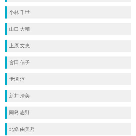
小林 千世
山口 大輔
上原 文恵
會田 信子
伊澤 淳
新井 清美
岡島 志野
北條 由美乃