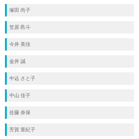
塚田 尚子
笠原 邑斗
今井 美佳
金井 誠
中込 さと子
中山 佳子
佐藤 奈保
芳賀 亜紀子