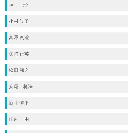
神戸 玲
小村 晃子
富澤 真澄
矢﨑 正英
松田 和之
安尾 将法
新井 慎平
山内 一由