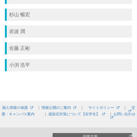
杉山 暢宏
岩波 潤
佐藤 正彬
小渕 浩平
個人情報の保護
｜
情報公開のご案内
｜
サイトポリシー
｜
交
通・キャンパス案内
｜
感染症対策について【在学生】
｜
お問い合わせ
信州大学