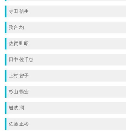
寺田 信生
務台 均
佐賀里 昭
田中 佐千恵
上村 智子
杉山 暢宏
岩波 潤
佐藤 正彬