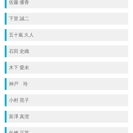
佐藤 優香
下里 誠二
五十嵐 久人
石田 史織
木下 愛未
神戸 玲
小村 晃子
富澤 真澄
矢﨑 正英