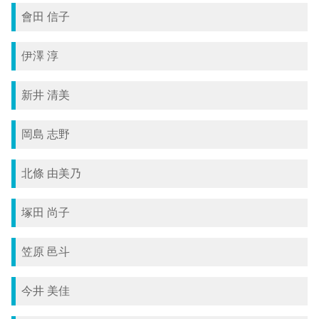
會田 信子
伊澤 淳
新井 清美
岡島 志野
北條 由美乃
塚田 尚子
笠原 邑斗
今井 美佳