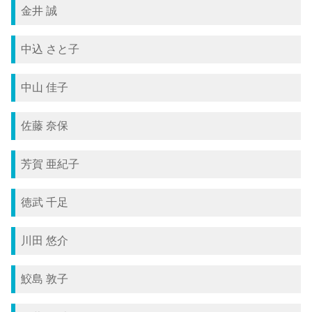
金井 誠
中込 さと子
中山 佳子
佐藤 奈保
芳賀 亜紀子
徳武 千足
川田 悠介
鮫島 敦子