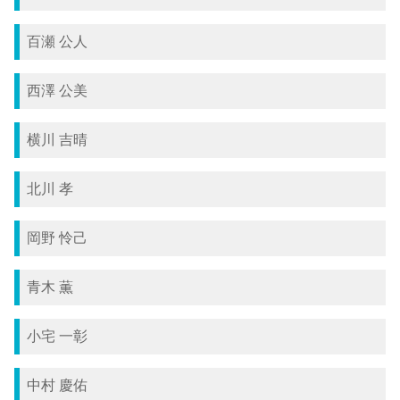
百瀬 公人
西澤 公美
横川 吉晴
北川 孝
岡野 怜己
青木 薫
小宅 一彰
中村 慶佑