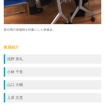
新任期の保健師を対象にした研修会。
教員紹介
浅野 美礼
小林 千世
山口 大輔
上原 文恵