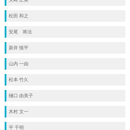
松田 和之
安尾 将法
新井 慎平
山内 一由
松本 竹久
樋口 由美子
木村 文一
平 千明