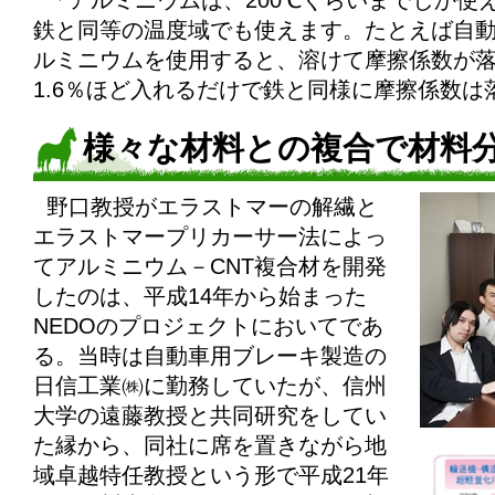
「アルミニウムは、200℃くらいまでしか使
鉄と同等の温度域でも使えます。たとえば自
ルミニウムを使用すると、溶けて摩擦係数が落
1.6％ほど入れるだけで鉄と同様に摩擦係数
様々な材料との複合で材料
野口教授がエラストマーの解繊と
エラストマープリカーサー法によっ
てアルミニウム－CNT複合材を開発
したのは、平成14年から始まった
NEDOのプロジェクトにおいてであ
る。当時は自動車用ブレーキ製造の
日信工業㈱に勤務していたが、信州
大学の遠藤教授と共同研究をしてい
た縁から、同社に席を置きながら地
域卓越特任教授という形で平成21年