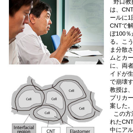
野口教
は、CN
ールに1
CNTで
ぼ100
る。こう
ま分散
ムとカ
に、両
イドが
で崩壊
教授は、
プリカ
案した
この方
れたCN
中にア