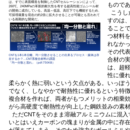
は、すでに表面構造を制御したCNTセルレーションによって、
もので
260℃、240MPaの革新的耐久性を有する超高性能ゴムシール材
の開発に成功している。高温～低温、高圧下でも機能するため、
こうし
可採埋蔵量を現在の約2倍に拡大させることが可能とも言われて
すのは、
いる画期的な開発だ。
ること
つ材料
れなか
その代表
CNTを1本1本分離、均一分散させることの出来るプロセス・媒体は存
合材の
在するか？…CNT系複合材料の課題
「均一分散と濡れ」（pdf:750KB）
は、超
性に優
柔らかく熱に弱いという欠点がある。いっぽう
でなく、しなやかで耐熱性に優れるという特徴
複合材を作れば、両者がもつメリットの相乗
がら高硬度で耐熱性が向上した鋼鉄並みの素
ただCNTをそのまま溶融アルミニウムに混入
いとはいえカーボンの塊まりが金属の中に存