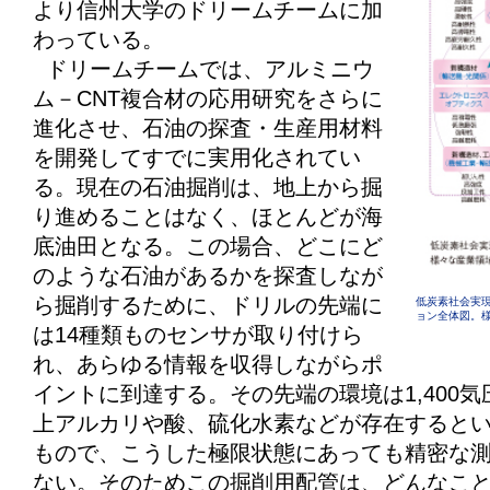
より信州大学のドリームチームに加
わっている。
ドリームチームでは、アルミニウ
ム－CNT複合材の応用研究をさらに
進化させ、石油の探査・生産用材料
を開発してすでに実用化されてい
る。現在の石油掘削は、地上から掘
り進めることはなく、ほとんどが海
底油田となる。この場合、どこにど
のような石油があるかを探査しなが
ら掘削するために、ドリルの先端に
低炭素社会実現
ョン全体図。様
は14種類ものセンサが取り付けら
れ、あらゆる情報を収得しながらポ
イントに到達する。その先端の環境は1,400気
上アルカリや酸、硫化水素などが存在すると
もので、こうした極限状態にあっても精密な
ない。そのためこの掘削用配管は、どんなこ