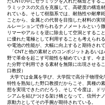
たCNTの中にセラミックを入れた構造とする
ラミックスの欠点を克服して、高硬度の構造
れている。そして樹脂系では、耐熱性や耐摩
ことから、金属との代替を目指した材料の実
ルレーションで作られるナノメートルという
リマーやアルミを逆に除去して空洞とするこ
に優れた電極として利用することも考えられ
や電池の性能が、大幅に向上すると期待され
「CNTと他の素材とのコンポジットあるいは
野で革命を起こす可能性を秘めています。今
た分野で利用できる素材を無限に出現させる
口教授）
大学では金属を学び、大学院で高分子物理化
特性を熟知した野口教授だからこそ、異種の
想を実現できたのだろう。そして今度は、ド
シアムを結びつける架け橋となって、信州ナ
原動力としてその手腕が期待されている。