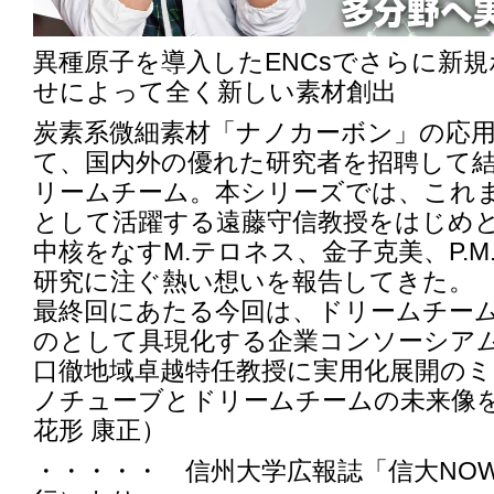
異種原子を導入したENCsでさらに新
せによって全く新しい素材創出
炭素系微細素材「ナノカーボン」の応
て、国内外の優れた研究者を招聘して
リームチーム。本シリーズでは、これ
として活躍する遠藤守信教授をはじめ
中核をなすM.テロネス、金子克美、P.
研究に注ぐ熱い想いを報告してきた。
最終回にあたる今回は、ドリームチー
のとして具現化する企業コンソーシア
口徹地域卓越特任教授に実用化展開の
ノチューブとドリームチームの未来像
花形 康正）
・・・・・ 信州大学広報誌「信大NOW」第