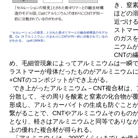
き、窒素
ほどの
近づけ
ストマ
「セルレーションの発見」とされた新ポリマーとの融合材構造のモデル
図。Ce（ll アルミニウム）のまわりにCNTが均一的に分散されているの
のガス
がわかる。（pdf:186KB）
ニウムが
CNTの
め、毛細管現象によってアルミニウムは一瞬
ラストマーが母体だったものがアルミニウム
+CNTのコンポジットができ上がる。
でき上がったアルミニウム－CNT複合材は、
分散して、その周りを酸素と窒素の化合物が
形成し、アルミカーバイトの生成も防ぐこと
繋がることで、CNTやアルミニウムそのもの
となり、軽さはアルミニウムと同等でありなが
上の優れた複合材が得られる。