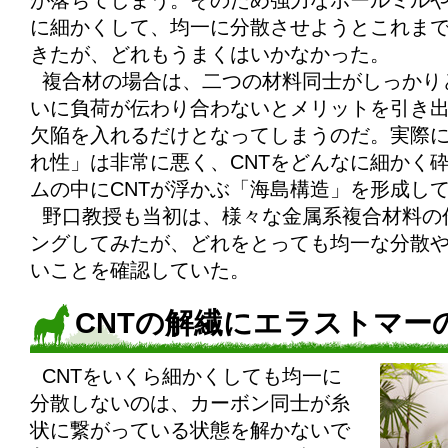
が落ちてしまう。そのため強力なボールミルや
に細かくして、均一に分散させようとこれま
きたが、どれもうまくはいかなかった。
複合材の場合は、二つの材料同士がしっかり
いに負荷が伝わり合わないとメリットを引き
欠陥を入れるだけとなってしまうのだ。実際に
れ性」は非常に悪く、CNTをどんなに細かく
ムの中にCNTが浮かぶ「海島構造」を形成し
野口教授も当初は、様々な金属系複合材料の
ングしてみたが、どれをとっても均一な分散
いことを確認していた。
CNTの解繊にエラストマー
CNTをいくら細かくしても均一に
分散しないのは、カーボン同士が糸
状に繋がっている状態を解かないで