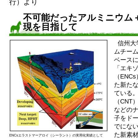
行）より
不可能だったアルミニウム＋
現を目指して
信州大
ムチー
ベース
「エキ
（ENC
た新た
ている
（CNT
などの
子をド
でにな
た新素
ENCsエラストマーアロイ（シーラント）の実用化実績として