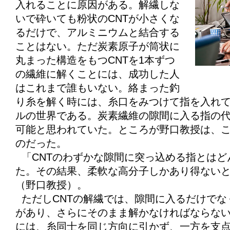
入れることに原因がある。解繊しな
いで砕いても粉状のCNTが小さくな
るだけで、アルミニウムと結合する
ことはない。ただ炭素原子が筒状に
丸まった構造をもつCNTを1本ずつ
の繊維に解くことには、成功した人
はこれまで誰もいない。絡まった釣
り糸を解く時には、糸口をみつけて指を入れて
ルの世界である。炭素繊維の隙間に入る指の
可能と思われていた。ところが野口教授は、
のだった。
「CNTのわずかな隙間に突っ込める指とはど
た。その結果、柔軟な高分子しかあり得ない
（野口教授）。
ただしCNTの解繊では、隙間に入るだけでな
があり、さらにそのまま解かなければならな
には、糸同士を同じ方向に引かず、一方を支