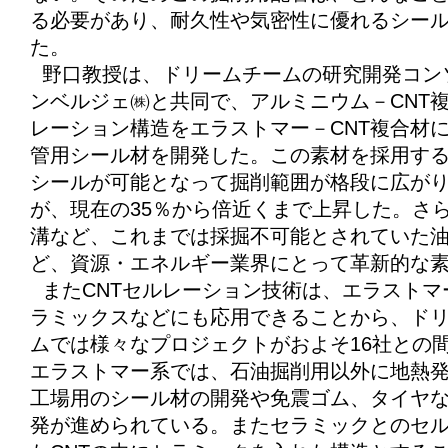
る必要があり、耐久性や気密性に優れるシー
た。
野口教授は、ドリームチームの研究開発コン
ンベルジェ㈱と共同で、アルミニウム－CNT
レーション構造をエラストマー－CNT複合材
管用シール材を開発した。この素材を採用するで2
シールが可能となって掘削範囲が格段に広が
が、現在の35％から倍近くまで上昇した。さ
溝など、これまでは採掘不可能とされていた
ど、資源・エネルギー業界にとって革新的な
またCNTセルレーション技術は、エラストマ
ラミックスなどにも応用できることから、ド
ムでは様々なプロジェクトがおよそ16社との
エラストマー系では、石油掘削用以外に地熱
工場用のシール材の開発や免震ゴム、タイヤな
発が進められている。またセラミックとのセ