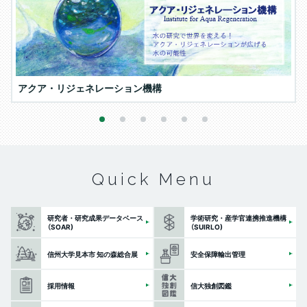
アクア・リジェネレーション機構
1
2
3
4
5
6
Quick Menu
研究者・研究成果データベース
学術研究・産学官連携推進機構
（SOAR)
（SUIRLO)
信州大学見本市 知の森総合展
安全保障輸出管理
採用情報
信大独創図鑑