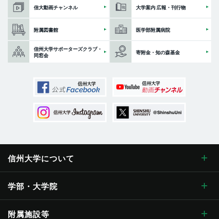
信大動画チャンネル
大学案内 広報・刊行物
附属図書館
医学部附属病院
信州大学サポーターズクラブ・
寄附金・知の森基金
同窓会
信州大学に
ついて
信州大学について トップ
学部・大学院
学長メッセージ
学部・大学院 トップ
附属施設等