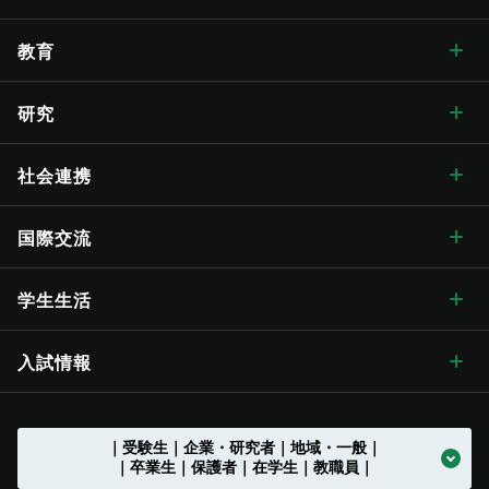
学長メッセージ トップ
大学概要・理念
人文学部
総合博物館
教育
入学式学長式辞
大学概要・理念 トップ
信州大学の方針・取組
教育学部
附属図書館
教育 トップ
研究
卒業式学長告辞
理念・目標
信州大学の方針・取組 トップ
キャンパス案内
経法学部
医学部附属病院
教育ハイライト
研究 トップ
社会連携
歴代学長
大学の概要
信州大学長期ビジョン“VISION2030”
キャンパス案内 トップ
広報・刊行物
理学部
教育学部附属志賀自然教育研究施設
教育に関する目標と方針
研究ハイライト
社会連携 トップ
国際交流
歴史・沿革
グレーター・ユニバーシティ・ビジョン
松本キャンパス
広報・刊行物 トップ
情報公開
医学部
教育学部附属次世代型学び研究開発センター
教育に関する目標と方針 トップ
教育の特色
アクア・リジェネレーション機構
社会連携の目標と特色
国際交流 トップ
学生生活
歴史・沿革 トップ
学章・シンボルマーク
【グローバル版】グレーター・ユニバーシティ・ ビジョン
長野（教育）キャンパス
刊行物
情報公開 トップ
採用情報
工学部
教育学部附属学校
学位授与の方針
教育の特色 トップ
シラバス
（ディプロマ・ポリシー）
先鋭領域融合研究群
地域における連携活動
グローバル化に向けた
目標と取り組み
（VGSU Global）
学生生活 トップ
入試情報
大学の歴史
学章・シンボルマーク
信州大学歌
長野（工学）キャンパス
広報誌「信大NOW」
法人に関する情報
採用情報 トップ
トップ
農学部
附属幼稚園
理学部附属湖沼高地教育研究センター
教育課程編成・実施の方針
学部を越えた共通教育
グローバル教育
（カリキュラム･ポリシー）
社会実装研究クラスター
地域における連携活動
地域の方に向けた
公開講座等
トップ
グローバル化推進センター
中期目標・中期計画 /
学生総合支援センターの
アクションプラン（行動計画）
利用
入試情報 トップ
｜受験生｜企業・研究者｜地域・一般｜
大学の沿革
学章等データの使用について
組織一覧
伊那キャンパス
広報誌「信大NOW」
ソーシャルメディア
法人に関する情報 トップ
法人文書の情報公開
お知らせ一覧
トップ
公式アカウント一覧
繊維学部
附属長野小学校
農学部附属アルプス圏フィールド科学教育研究センター
入学者受入れの方針
環境マインドの育成
キャリア教育
（アドミッション･ポリシー）
社会実装研究クラスター トップ
共同研究・受託研究
（産学連携）のご案内
｜卒業生｜保護者｜在学生｜教職員｜
地域との連携協定
地域の方に向けた
教職員の兼業について
公開講座等 トップ
留学支援
中期目標・中期計画 /
大学改革
学生総合支援センターの
授業料免除・奨学金
アクションプラン（行動計画）
利用 トップ
トップ
学部入試案内（入試情報ポータル）