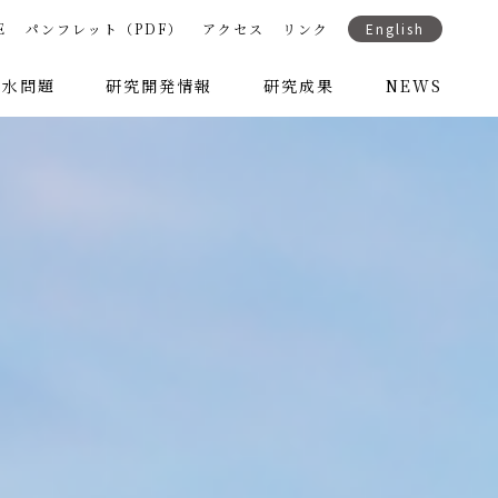
E
パンフレット（PDF）
アクセス
リンク
English
き水問題
研究開発情報
研究成果
NEWS
事情
ポスター
の貢献
論文一覧
プレスリリース