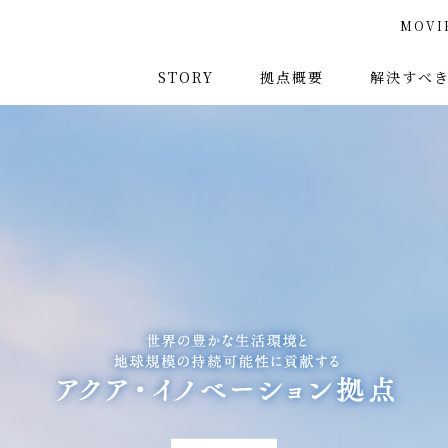
MOVI
STORY
拠点概要
解決すべ
COIプログラムとは
世界の水
アクア・イノベーション拠点
SDGsへ
ごあいさつ
プロジェクト体制