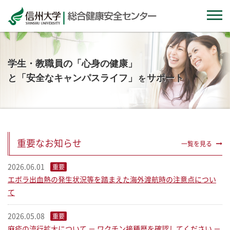
MENU
ホーム
学⽣・教職員の「⼼⾝の健康」
と「安全なキャンパスライフ」
サポート
を
お知らせ
利用案内
健康教育
重要なお知らせ
一覧を見る
2026.06.01
重要
環境安全
エボラ出血熱の発生状況等を踏まえた海外渡航時の注意点につい
て
刊行物等
2026.05.08
重要
麻疹の流行拡大について － ワクチン接種歴を確認してください －