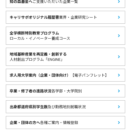
知の森基金へ
ご支援いただいた企業一覧
キャリサポオリジナル履歴書
業界・企業研究シート
全学横断特別教育プログラム
ローカル・イノベーター養成コース
地域基幹産業を再定義・創新する
人材創出プログラム「ENGINE」
求人用大学案内（企業・団体向け）
【電子パンフレット】
卒業・修了者の進路状況
各学部・大学院別
出身都道府県別学生数
及び勤務地別就職状況
企業・団体の方へ
各種ご案内・情報登録