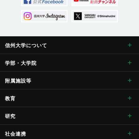
信州大学に
ついて
信州大学について トップ
学部・大学院
学長メッセージ
学部・大学院 トップ
附属施設等
学長メッセージ トップ
大学概要・理念
人文学部
総合博物館
教育
入学式学長式辞
大学概要・理念 トップ
信州大学の方針・取組
教育学部
附属図書館
教育 トップ
研究
卒業式学長告辞
理念・目標
信州大学の方針・取組 トップ
キャンパス案内
経法学部
医学部附属病院
教育ハイライト
研究 トップ
社会連携