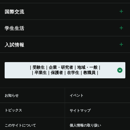
歴代学長
大学の概要
信州大学長期ビジョン“VISION2030”
キャンパス案内 トップ
広報・刊行物
理学部
教育学部附属志賀自然教育研究施設
教育に関する目標と方針
研究ハイライト
社会連携 トップ
国際交流
歴史・沿革
グレーター・ユニバーシティ・ビジョン
松本キャンパス
広報・刊行物 トップ
情報公開
医学部
教育学部附属次世代型学び研究開発センター
教育に関する目標と方針 トップ
教育の特色
アクア・リジェネレーション機構
社会連携の目標と特色
国際交流 トップ
学生生活
歴史・沿革 トップ
学章・シンボルマーク
【グローバル版】グレーター・ユニバーシティ・ ビジョン
長野（教育）キャンパス
刊行物
情報公開 トップ
採用情報
工学部
教育学部附属学校
学位授与の方針
教育の特色 トップ
シラバス
（ディプロマ・ポリシー）
先鋭領域融合研究群
地域における連携活動
グローバル化に向けた
目標と取り組み
（VGSU Global）
学生生活 トップ
入試情報
大学の歴史
学章・シンボルマーク
信州大学歌
長野（工学）キャンパス
広報誌「信大NOW」
法人に関する情報
採用情報 トップ
トップ
農学部
附属幼稚園
理学部附属湖沼高地教育研究センター
教育課程編成・実施の方針
学部を越えた共通教育
グローバル教育
（カリキュラム･ポリシー）
社会実装研究クラスター
地域における連携活動
地域の方に向けた
公開講座等
トップ
グローバル化推進センター
中期目標・中期計画 /
学生総合支援センターの
アクションプラン（行動計画）
利用
入試情報 トップ
｜受験生｜企業・研究者｜地域・一般｜
大学の沿革
学章等データの使用について
組織一覧
伊那キャンパス
広報誌「信大NOW」
ソーシャルメディア
法人に関する情報 トップ
法人文書の情報公開
お知らせ一覧
トップ
公式アカウント一覧
繊維学部
附属長野小学校
農学部附属アルプス圏フィールド科学教育研究センター
入学者受入れの方針
環境マインドの育成
キャリア教育
（アドミッション･ポリシー）
社会実装研究クラスター トップ
共同研究・受託研究
（産学連携）のご案内
｜卒業生｜保護者｜在学生｜教職員｜
地域との連携協定
地域の方に向けた
教職員の兼業について
公開講座等 トップ
留学支援
中期目標・中期計画 /
大学改革
学生総合支援センターの
授業料免除・奨学金
アクションプラン（行動計画）
利用 トップ
トップ
学部入試案内（入試情報ポータル）
沿革図
シンボルマーク・スクールカラー制定の歴史
役員等一覧
上田キャンパス
広報誌「信大NOW」
動画チャンネル
役員等一覧
個人情報保護に関する情報
募集終了情報一覧
バックナンバー
全学教育センター
附属松本小学校
学修成果の評価に関する方針
信州の地域性を活かした
共通教育
実践教育
（アセスメント・ポリシー）
バイオメディカル研究所
共同研究・受託研究
共創研究クラスターおよび共創研究所
（産学連携）のご案内 トップ
地域防災減災センター
市民開放授業
施設利用について
留学支援 トップ
信州留学生就職促進プログラム『留JOB信州』
中期目標・中期計画 /
事務執行組織のデザイン ステートメント
センターからのお知らせ
学生寮
各評価結果
受験生向け「学び検索ナビ」
お知らせ
イベント
部局等別の沿革
役員等一覧 トップ
国立大学法人信州大学
松本附属学校園
動画チャンネル
組織一覧
教育・研究に関する情報
事務・技術系職員採用情報
トップ
規則集
大学院
附属長野中学校
歴史と伝統に基づいた
教育の質向上に向けた取り組み
人材づくり
社会基盤研究所
産学連携の手続きやメリットを知りたい（産学連携ガイド）
研究の目標と特色
「揺れやすさマップ」を活かして地震に備える
出前講座
施設利用について トップ
共同研究・受託研究
（産学連携）のご案内
留学生サポート
国際学術交流協定締結機関一覧
信州大学改革実行プラン
大学の取り組み
年間行事
課外活動・サークル
inGEAR
大学院入試案内
トピックス
サイトマップ
大学の歴史資料
学長
信州大学サポーターズクラブ・同窓会
長野附属学校
新着動画一覧
ガバナンス・コードにかかる適合状況等
教育・研究に関する情報 トップ
環境報告書
附属松本中学校
特色のある教育プログラム
リカレント学習プログラム推進本部
繊維科学研究所
産学連携を推進する組織の活動内容を知りたい（学術研究・産
インキュベーション施設の利用について
信州リビング・ラボ
オンデマンド配信講座
附属図書館
環境への取り組み
信州大学から海外へ
ミッションの再定義
大学の取り組み トップ
学生保険
学内ネットワークの利用
このサイトについて
個人情報の取り扱い
学官連携推進機構（SUIRLO））