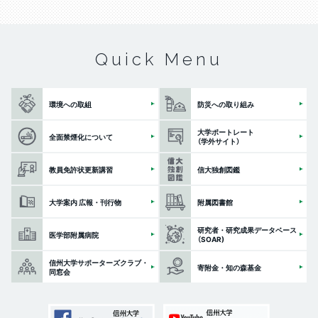
Quick Menu
環境への取組
防災への取り組み
大学ポートレート
全面禁煙化について
（学外サイト）
教員免許状更新講習
信大独創図鑑
大学案内 広報・刊行物
附属図書館
研究者・研究成果データベース
医学部附属病院
（SOAR)
信州大学サポーターズクラブ・
寄附金・知の森基金
同窓会