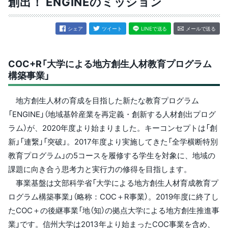
創出！ ENGINEのミッション
シェア
ツイート
LINEで送る
メールで送る
COC+R「大学による地方創生人材教育プログラム
構築事業」
地方創生人材の育成を目指した新たな教育プログラム
「ENGINE」（地域基幹産業を再定義・創新する人材創出プログ
ラム）が、2020年度より始まりました。キーコンセプトは「創
新」「連繋」「突破」。2017年度より実施してきた「全学横断特別
教育プログラム」の5コースを履修する学生を対象に、地域の
課題に向き合う思考力と実行力の修得を目指します。
事業基盤は文部科学省「大学による地方創生人材育成教育プ
ログラム構築事業」（略称：COC＋R事業）。2019年度に終了し
たCOC＋の後継事業「地（知）の拠点大学による地方創生推進事
業」です。信州大学は2013年より始まったCOC事業を含め、