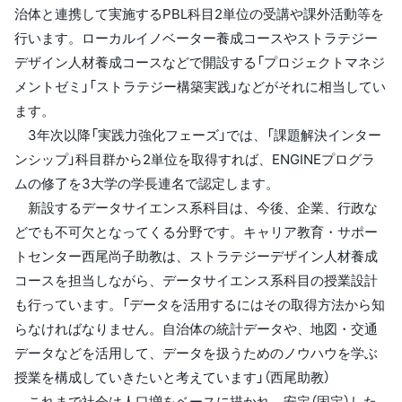
治体と連携して実施するPBL科目2単位の受講や課外活動等を
行います。ローカルイノベーター養成コースやストラテジー
デザイン人材養成コースなどで開設する「プロジェクトマネジ
メントゼミ」「ストラテジー構築実践」などがそれに相当してい
ます。
3年次以降「実践力強化フェーズ」では、「課題解決インター
ンシップ」科目群から2単位を取得すれば、ENGINEプログラ
ムの修了を3大学の学長連名で認定します。
新設するデータサイエンス系科目は、今後、企業、行政な
どでも不可欠となってくる分野です。キャリア教育・サポー
トセンター西尾尚子助教は、ストラテジーデザイン人材養成
コースを担当しながら、データサイエンス系科目の授業設計
も行っています。「データを活用するにはその取得方法から知
らなければなりません。自治体の統計データや、地図・交通
データなどを活用して、データを扱うためのノウハウを学ぶ
授業を構成していきたいと考えています」（西尾助教）
これまで社会は人口増をベースに描かれ、安定（固定）した