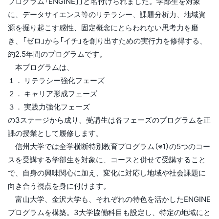
プログラム「ENGINE」」と名付けられました。学部生を対象
に、データサイエンス等のリテラシー、課題分析力、地域資
源を掘り起こす感性、固定概念にとらわれない思考力を磨
き、「ゼロ」から「イチ」を創り出すための実行力を修得する、
約2.5年間のプログラムです。
本プログラムは、
１． リテラシー強化フェーズ
２． キャリア形成フェーズ
３． 実践力強化フェーズ
の3ステージから成り、受講生は各フェーズのプログラムを正
課の授業として履修します。
信州大学では全学横断特別教育プログラム（※1）の5つのコー
スを受講する学部生を対象に、コースと併せて受講すること
で、自身の興味関心に加え、変化に対応し地域や社会課題に
向き合う視点を身に付けます。
富山大学、金沢大学も、それぞれの特色を活かしたENGINE
プログラムを構築。3大学協働科目も設定し、特定の地域にと