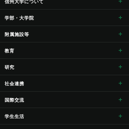
信州大学に
ついて
信州大学について トップ
学部・大学院
学長メッセージ
学部・大学院 トップ
附属施設等
学長メッセージ トップ
大学概要・理念
人文学部
総合博物館
教育
入学式学長式辞
大学概要・理念 トップ
信州大学の方針・取組
教育学部
附属図書館
教育 トップ
研究
卒業式学長告辞
理念・目標
信州大学の方針・取組 トップ
キャンパス案内
経法学部
医学部附属病院
教育ハイライト
研究 トップ
社会連携
歴代学長
大学の概要
信州大学長期ビジョン“VISION2030”
キャンパス案内 トップ
広報・刊行物
理学部
教育学部附属志賀自然教育研究施設
教育に関する目標と方針
研究ハイライト
社会連携 トップ
国際交流
歴史・沿革
グレーター・ユニバーシティ・ビジョン
松本キャンパス
広報・刊行物 トップ
情報公開
医学部
教育学部附属次世代型学び研究開発センター
教育に関する目標と方針 トップ
教育の特色
アクア・リジェネレーション機構
社会連携の目標と特色
国際交流 トップ
学生生活
歴史・沿革 トップ
学章・シンボルマーク
【グローバル版】グレーター・ユニバーシティ・ ビジョン
長野（教育）キャンパス
刊行物
情報公開 トップ
採用情報
工学部
教育学部附属学校
学位授与の方針
教育の特色 トップ
シラバス
（ディプロマ・ポリシー）