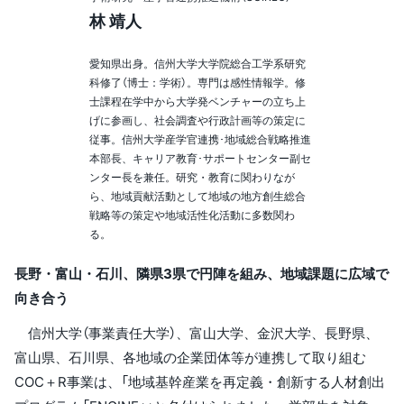
林 靖人
愛知県出身。信州大学大学院総合工学系研究
科修了（博士：学術）。専門は感性情報学。修
士課程在学中から大学発ベンチャーの立ち上
げに参画し、社会調査や行政計画等の策定に
従事。信州大学産学官連携･地域総合戦略推進
本部長、キャリア教育･サポートセンター副セ
ンター長を兼任。研究・教育に関わりなが
ら、地域貢献活動として地域の地方創生総合
戦略等の策定や地域活性化活動に多数関わ
る。
長野・富山・石川、隣県3県で円陣を組み、地域課題に広域で
向き合う
信州大学（事業責任大学）、富山大学、金沢大学、長野県、
富山県、石川県、各地域の企業団体等が連携して取り組む
COC＋R事業は、「地域基幹産業を再定義・創新する人材創出