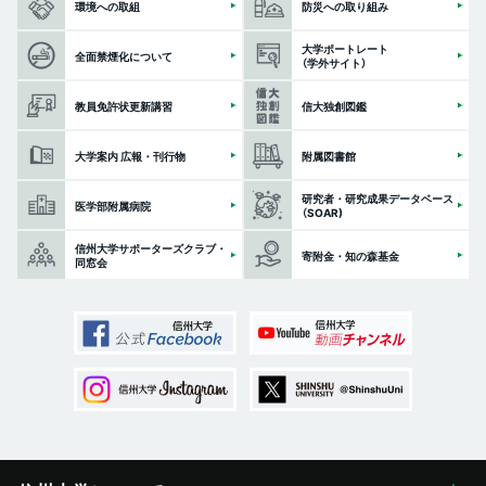
環境への取組
防災への取り組み
大学ポートレート
全面禁煙化について
（学外サイト）
教員免許状更新講習
信大独創図鑑
大学案内 広報・刊行物
附属図書館
研究者・研究成果データベース
医学部附属病院
（SOAR)
信州大学サポーターズクラブ・
寄附金・知の森基金
同窓会