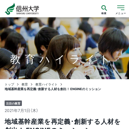
検索
メニュー
教育ハイライト
トップ
教育
教育ハイライト
地域基幹産業を再定義･創新する人材を創出！ ENGINEのミッション
注目の教育
2021年7月1日（木）
地域基幹産業を再定義･創新する人材を