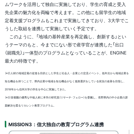
ムワークを活用して独自に実施しており、学生の育成と受入
先企業の魅力化を両輪で考えます。この他にも留学生の地域
定着支援プログラムもこれまで実施してきており、3大学でこ
うした取組を連携して実施していく予定です。
このように、「地域の基幹産業を再定義し、創新する」とい
うテーマのもと、今までにない形で産学官が連携した「出口
（就職先）」一体型のプログラムとなっていることが、ENGINE
最大の特徴です。
（※2）人材の地域定着の促進を目的とした学生と社会人・企業との交流イベント。低年次から地域企業を
知る機会を持つことで、県内企業や地域を知る機会がなく進路選択をしている状況の改善を目指し、
2018年から信州大学の学生を中心に実施してきた。
（※3）首都圏の優秀な中核人材に本学の研究員（リサーチ･フェロー）を委嘱し、長野県内の中小企業の課
題解決を図るリカレント教育プログラム。
MISSION3：信大独自の教育プログラム連携