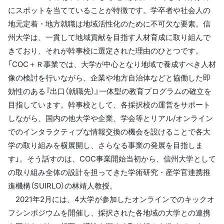
にスポットを当てていることが特徴です。学卒者や社会人の
地元定着・地方就職は地域活性化のために不可欠な要素。信
州大学は、一貫して地域貢献を目指す人材育成に取り組んで
きており、それが幹事校に選定された理由のひとつです。
「COC＋Ｒ事業では、大学が中心となり地域で養成すべき人材
像の検討を行いながら、企業や地方自治体などと協働した即
効性のある『出口（就職先）』一体型の教育プログラムの確立を
目指しています。幹事校として、各採択校の運営をサポート
しながら、国内の他大学や企業、学会等とリアル/オンライン
でのインタラクティブな情報交換の機会を設けることで各大
学の取り組みを横展開し、さらなる事業の発展を目指しま
す」。そう話すのは、COC事業開始当初から、信州大学として
の取り組み全体の設計を担ってきた学術研究・産学官連携推
進機構（SUIRLO）の林靖人教授。
2021年2月には、4大学が参加したオンラインでのキックオ
フシンポジウムを開催し、採択された各地域の大学との連携