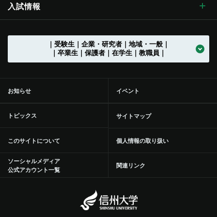
先鋭領域融合研究群
地域における連携活動
グローバル化に向けた
目標と取り組み
（VGSU Global）
学生生活 トップ
入試情報
大学の歴史
学章・シンボルマーク
信州大学歌
長野（工学）キャンパス
広報誌「信大NOW」
法人に関する情報
採用情報 トップ
トップ
農学部
附属幼稚園
理学部附属湖沼高地教育研究センター
教育課程編成・実施の方針
学部を越えた共通教育
グローバル教育
（カリキュラム･ポリシー）
社会実装研究クラスター
地域における連携活動
地域の方に向けた
公開講座等
トップ
グローバル化推進センター
中期目標・中期計画 /
学生総合支援センターの
アクションプラン（行動計画）
利用
入試情報 トップ
｜受験生｜企業・研究者｜地域・一般｜
大学の沿革
学章等データの使用について
組織一覧
伊那キャンパス
広報誌「信大NOW」
ソーシャルメディア
法人に関する情報 トップ
法人文書の情報公開
お知らせ一覧
トップ
公式アカウント一覧
繊維学部
附属長野小学校
農学部附属アルプス圏フィールド科学教育研究センター
入学者受入れの方針
環境マインドの育成
キャリア教育
（アドミッション･ポリシー）
社会実装研究クラスター トップ
共同研究・受託研究
（産学連携）のご案内
｜卒業生｜保護者｜在学生｜教職員｜
地域との連携協定
地域の方に向けた
教職員の兼業について
公開講座等 トップ
留学支援
中期目標・中期計画 /
大学改革
学生総合支援センターの
授業料免除・奨学金
アクションプラン（行動計画）
利用 トップ
トップ
学部入試案内（入試情報ポータル）
沿革図
シンボルマーク・スクールカラー制定の歴史
役員等一覧
上田キャンパス
広報誌「信大NOW」
動画チャンネル
役員等一覧
個人情報保護に関する情報
募集終了情報一覧
バックナンバー
全学教育センター
附属松本小学校
学修成果の評価に関する方針
信州の地域性を活かした
共通教育
実践教育
（アセスメント・ポリシー）
バイオメディカル研究所
共同研究・受託研究
共創研究クラスターおよび共創研究所
（産学連携）のご案内 トップ
地域防災減災センター
市民開放授業
施設利用について
留学支援 トップ
信州留学生就職促進プログラム『留JOB信州』
中期目標・中期計画 /
事務執行組織のデザイン ステートメント
センターからのお知らせ
学生寮
各評価結果
受験生向け「学び検索ナビ」
お知らせ
イベント
部局等別の沿革
役員等一覧 トップ
国立大学法人信州大学
松本附属学校園
動画チャンネル
組織一覧
教育・研究に関する情報
事務・技術系職員採用情報
トップ
規則集
大学院
附属長野中学校
歴史と伝統に基づいた
教育の質向上に向けた取り組み
人材づくり
社会基盤研究所
産学連携の手続きやメリットを知りたい（産学連携ガイド）
研究の目標と特色
「揺れやすさマップ」を活かして地震に備える
出前講座
施設利用について トップ
共同研究・受託研究
（産学連携）のご案内
留学生サポート
国際学術交流協定締結機関一覧
信州大学改革実行プラン
大学の取り組み
年間行事
課外活動・サークル
inGEAR
大学院入試案内
トピックス
サイトマップ
大学の歴史資料
学長
信州大学サポーターズクラブ・同窓会
長野附属学校
新着動画一覧
ガバナンス・コードにかかる適合状況等
教育・研究に関する情報 トップ
環境報告書
附属松本中学校
特色のある教育プログラム
リカレント学習プログラム推進本部
繊維科学研究所
産学連携を推進する組織の活動内容を知りたい（学術研究・産
インキュベーション施設の利用について
信州リビング・ラボ
オンデマンド配信講座
附属図書館
環境への取り組み
信州大学から海外へ
ミッションの再定義
大学の取り組み トップ
学生保険
学内ネットワークの利用
このサイトについて
個人情報の取り扱い
学官連携推進機構（SUIRLO））
理事（総括（プロボスト）担当）
信州大学サポーターズクラブ・同窓会 トップ
大学の施設について
業務方法書
教育・研究の目的
広報・刊行物
（環境施設部）
附属特別支援学校
信州データサイエンスプログラム
リカレント学習プログラム推進本部
教育プロジェクト
トップ
山岳科学研究拠点
インキュベーション施設の利用について トップ
研究プロジェクト
産学連携による観光産業の中核人材育成・強化事業
オンデマンド配信講座 トップ
青少年のための科学の祭典
医学部附属病院
統合報告書
海外から信州大学へ
ソーシャルメディア
信州大学行動規範
交通機関の学生割引
学内ネットワークの利用 トップ
附属図書館の利用
関連リンク
信州大学の保有特許について知りたい（保有特許一覧）
公式アカウント一覧
理事（教学グローバル担当）
信州大学サポーターズクラブ
点検・評価
組織一覧
統合報告書
開講中のプログラム
教育プロジェクト トップ
教育・学生支援組織等に
ついて
次世代空モビリティシステム研究拠点
信州科学技術総合振興センター（SASTec）（長野（工学）キャン
研究プロジェクト トップ
研究・産学官連携推進組織等について
100年企業創出プログラム-地域中小企業人材確保支援等事
2020年度分
ひらめき☆ときめきサイエンス
自然科学館
地域医療（医学部附属病院）
信州大学教職員人材育成基本方針等
証明書自動発行機
学内ポータル ACSU
附属図書館の利用 トップ
健康管理・相談窓口
パス）
業-
理事（研究、産学官・社会連携担当）
同窓会
学部等の設置計画の概要等
教員組織・教員数
入試に関する情報
地域STEAM教育に関する国際共修人材育成プログラム
教育・学生支援組織等に
教育・研究に関する情報
ついて トップ
応用微生物学ルネサンスセンター
Agri-transformation（農X）を実現する信州農X実践フィール
研究・産学官連携推進組織等について トップ
研究者・研究内容を探す
2019年度分
インキュベーション施設の利用について
防災・減災に向けた取り組み
DE&I推進センター
情報基盤センター
附属図書館
健康管理・相談窓口 トップ
就職・キャリアサポート