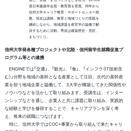
度日本建築学会賞・教育賞を受賞。同年から
信州大学キャリア教育・サポートセンター助
教。現在は講師。教育と地域づくりの実践を
継続しながら、地域課題を産官学の協働で解
決するために活動。専攻は建築歴史・意匠、
まちづくり。
信州大学発各種プロジェクトや北陸・信州留学生就職促進プ
ログラム等との連携
ENGINEでは「交通」、「観光」、「食」、「インフラ（IT技術含
む）」分野を地域の基幹となる産業として注目。次代の基幹産
業を担う地域企業と協働して、3大学が構築してきた関係性や
ノウハウなどを活かして取り組みます。受講生は、インター
ンシップなどを通し、企業人と共に課題に取り組み、実践的
な経験と学びを修得することで、キャリアプランを深く考
え、将来の就職につなげます。
特に、信州大学ではCOC+事業から取り組んで来たキャリ