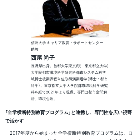
信州大学 キャリア教育・サポートセンター
助教
西尾 尚子
長野県出身。首都大学東京(現 東京都立大学)
大学院都市環境科学研究科都市システム科学
域博士後期課程単位取得満期退学（博士：都市
科学）。東京都立大学大学院都市環境科学研究
科を経て2021年より現職。専門は都市空間解
析、環境心理。
「全学横断特別教育プログラム」と連携し、専門性を広い視野
で活かす
2017年度から始まった全学横断特別教育プログラムは、ロ