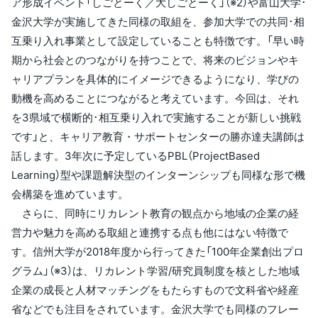
ア形成イベント「しごとーく／大しごとーく」（※2）や富山大学･
金沢大学が実施してきた同様の取組を、参加大学での共同･相
互乗り入れ事業として設定していることも特徴です。「早い時
期から社会とのつながりを持つことで、将来のビジョンやキ
ャリアプランを具体的にイメージできるようになり、学びの
動機を高めることにつながると考えています。今回は、それ
を3県域で横断的･相互乗り入れで実施することが新しい挑戦
です」と、キャリア教育・サポートセンターの勝亦達夫講師は
話します。3年次に予定しているPBL（ProjectBased
Learning）型や課題解決型のインターンシップも同様な形で機
会構築を進めています。
さらに、同時にリカレント教育の観点から地域の企業の経
営力や魅力を高める取組と連携する点も他にはない特徴で
す。信州大学が2018年度から行ってきた「100年企業創出プロ
グラム」（※3）は、リカレント学習/研究員制度を核とした地域
企業の成長と人材マッチングをもたらすもので文科省や経産
省などでも注目をされています。金沢大学でも同様のフレー