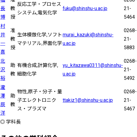
反応工学・プロセス
長
教
fuku@shinshu-u.ac.jp
21-
システム,電気化学
博
授
5464
村
准
0268-
井
生体模倣化学,ソフト
murai_kazuki@shinshu-
教
21-
一
マテリアル,界面化学
u.ac.jp
授
5883
喜
北
0268-
助
有機合成,計算化学,
yu_kitazawa0311@shinshu-
沢
21-
教
細胞化学
u.ac.jp
裕
5492
瀧
物性,原子・分子・量
0268-
澤
助
子エレクトロニク
ttakiz1@shinshu-u.ac.jp
21-
辰
教
ス・プラズマ
5467
洋
◎ 学科長