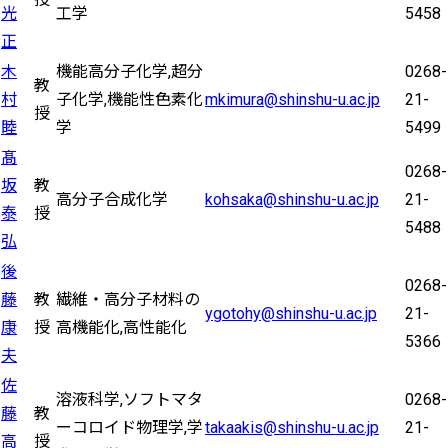
光
工学
5458
正
木
機能高分子化学,超分
0268-
教
村
子化学,機能性色素化
mkimura@shinshu-u.ac.jp
21-
授
睦
学
5499
髙
0268-
坂
教
高分子合成化学
kohsaka@shinshu-u.ac.jp
21-
泰
授
5488
弘
後
0268-
藤
教
繊維・高分子材料の
ygotohy@shinshu-u.ac.jp
21-
康
授
高機能化,高性能化
5366
夫
佐
溶液科学,ソフトマタ
0268-
藤
教
ーコロイド物理学,学
takaakis@shinshu-u.ac.jp
21-
高
授