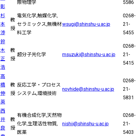
際物理学
5586
彰
杉
電気化学,触媒化学,
0268-
教
本
セラミックス,無機材
wsugi@shinshu-u.ac.jp
21-
授
渉
料工学
5455
鈴
0268-
木
教
超分子光化学
msuzuki@shinshu-u.ac.jp
21-
正
授
5415
浩
高
0268-
橋
教
反応工学・プロセス
novhide@shinshu-u.ac.jp
21-
伸
授
システム,環境技術
5831
英
西
有機合成化学,天然物
0268-
井
教
化学,生理活性物質,
nishii@shinshu-u.ac.jp
21-
良
授
医薬
5403