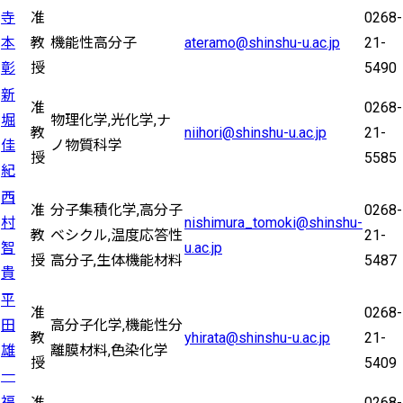
寺
准
0268-
本
教
機能性高分子
ateramo@shinshu-u.ac.jp
21-
彰
授
5490
新
准
0268-
堀
物理化学,光化学,ナ
教
niihori@shinshu-u.ac.jp
21-
佳
ノ物質科学
授
5585
紀
西
准
分子集積化学,高分子
0268-
村
nishimura_tomoki@shinshu-
教
ベシクル,温度応答性
21-
智
u.ac.jp
授
高分子,生体機能材料
5487
貴
平
准
0268-
田
高分子化学,機能性分
教
yhirata@shinshu-u.ac.jp
21-
雄
離膜材料,色染化学
授
5409
一
福
准
0268-