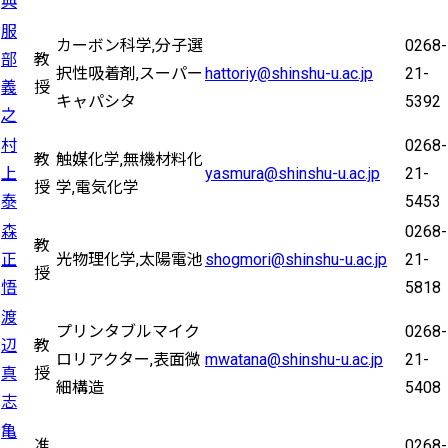
典
服
カーボン科学,分子選
0268-
部
教
択性吸着剤,スーパー
hattoriy@shinshu-u.ac.jp
21-
義
授
キャパシタ
5392
之
村
0268-
教
触媒化学,無機材料化
上
yasmura@shinshu-u.ac.jp
21-
授
学,電気化学
泰
5453
森
0268-
教
正
光物理化学,太陽電池
shogmori@shinshu-u.ac.jp
21-
授
悟
5818
渡
プリンタブルマイク
0268-
辺
教
ロリアクター,表面微
mwatana@shinshu-u.ac.jp
21-
真
授
細構造
5408
志
亀
准
0268-