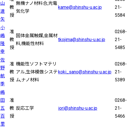
山
無機ナノ材料合,光電
教
kame@shinshu-u.ac.jp
21-
達
気化学
授
5584
矢
小
准
0268-
嶋
固体金属触媒,金属材
教
tkojima@shinshu-u.ac.jp
21-
隆
料,機能性材料
授
5485
幸
佐
准
機能性ソフトマテリ
0268-
野
教
アル,生体模倣システ
koki_sano@shinshu-u.ac.jp
21-
航
授
ム,ナノ材料
5389
季
嶋
田
准
0268-
五
教
反応工学
iori@shinshu-u.ac.jp
21-
百
授
5466
里