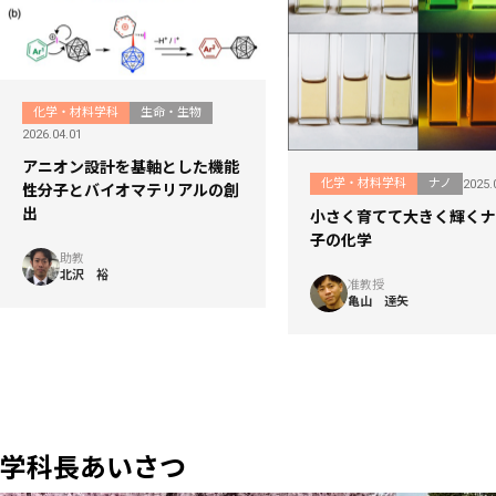
化学・材料学科
生命・生物
2026.04.01
アニオン設計を基軸とした機能
化学・材料学科
ナノ
2025.
性分子とバイオマテリアルの創
出
小さく育てて大きく輝くナ
子の化学
助教
北沢 裕
准教授
亀山 達矢
学科長あいさつ