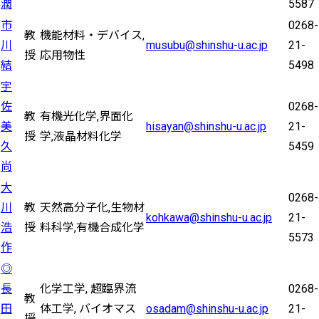
潤
5587
市
0268-
教
機能材料・デバイス,
川
musubu@shinshu-u.ac.jp
21-
授
応用物性
結
5498
宇
佐
0268-
教
有機光化学,界面化
美
hisayan@shinshu-u.ac.jp
21-
授
学,液晶材料化学
久
5459
尚
大
0268-
川
教
天然高分子化,生物材
kohkawa@shinshu-u.ac.jp
21-
浩
授
料科学,有機合成化学
5573
作
◎
長
化学工学, 超臨界流
0268-
教
田
体工学, バイオマス
osadam@shinshu-u.ac.jp
21-
授