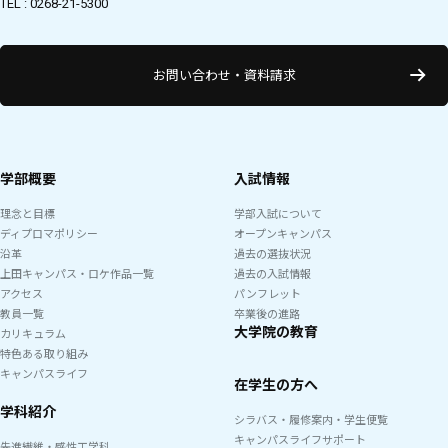
TEL : 0268-21-5300
お問い合わせ・資料請求
学部概要
入試情報
理念と目標
学部入試について
ディプロマポリシー
オープンキャンパス
沿革
過去の選抜状況
上田キャンパス・ロケ作品一覧
過去の入試情報
アクセス
パンフレット
教員一覧
卒業後の進路
大学院の教育
カリキュラム
特色ある取り組み
キャンパスライフ
在学生の方へ
学科紹介
シラバス・履修案内・学生便覧
キャンパスライフサポート
先進繊維・感性工学科