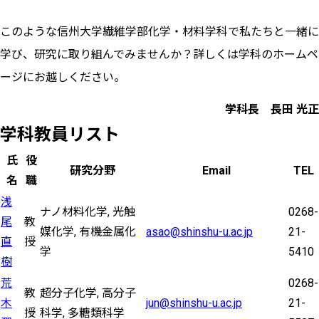
このような信州大学繊維学部化学・材料学科で私たちと一緒に
学び、研究に取り組んでみませんか？詳しくは学科のホームペ
ージにお越しください。
学科長 長田 光正
学科教員リスト
氏
役
研究分野
Email
TEL
名
職
浅
ナノ材料化学, 光触
0268-
尾
教
媒化学, 有機金属化
asao@shinshu-u.ac.jp
21-
直
授
学
5410
樹
荒
0268-
教
超分子化学, 高分子
木
jun@shinshu-u.ac.jp
21-
授
科学, 多糖類科学