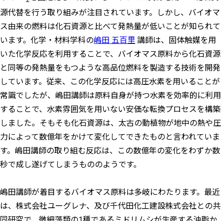
2
源代替を行う取り組みが注目されています。しかし、バイオマ
ス由来の燃料は化石資源と比べて発熱量が低いことが知られて
います。化学・材料学科の
嶋田 五百里
講師は、固体触媒を用
いた化学反応を利用することで、バイオマス原料から化石資源
と同等の発熱量をもつような高品位燃料を製造する技術を開発
しています。従来、この化学反応には高圧水素を用いることが
常識でしたが、嶋田講師は原料自身が持つ水素を効率的に利用
することで、水素雰囲気を用いない安価な転換プロセスを構築
しました。そもそも化石資源は、太古の動植物が地中の熱や圧
力によって数億年をかけて変化してできたものと言われていま
す。嶋田講師の取り組む反応は、この数億年の変化をわずか数
秒で成し遂げてしまうもののようです。
嶋田講師が着目するバイオマス原料は多岐にわたります。最近
は、株式会社ユーグレナ、及び千代田化工建設株式会社との共
同研究で、微細藻類の1種であるミドリムシが生産する油脂か