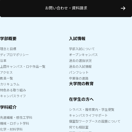
お問い合わせ・資料請求
学部概要
入試情報
理念と目標
学部入試について
ディプロマポリシー
オープンキャンパス
沿革
過去の選抜状況
上田キャンパス・ロケ作品一覧
過去の入試情報
アクセス
パンフレット
教員一覧
卒業後の進路
大学院の教育
カリキュラム
特色ある取り組み
キャンパスライフ
在学生の方へ
学科紹介
シラバス・履修案内・学生便覧
キャンパスライフサポート
先進繊維・感性工学科
個室型ワークブースの設置について
機械・ロボット学科
何でも相談室
化学・材料学科