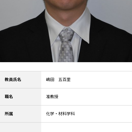
教員氏名
嶋田 五百里
職名
准教授
所属
化学・材料学科