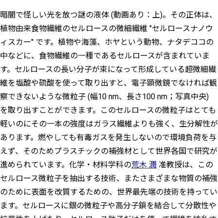
暗闇で怪しい光を放つ謎の液体 (動画あり：上)。その正体は、
植物由来食物繊維のセルロースの微細繊維 "セルロースナノウ
ィスカー" です。植物や海藻、ホヤという動物、ナタデココの
中などに、食物繊維の一種であるセルロースが含まれていま
す。セルロースの長い分子が束になって形成している超微細繊
維を塩酸や硫酸を使って取り出すと、電子顕微鏡でなければ観
察できないような微粒子 (幅10 nm、長さ100 nm；写真中央)
を取り出すことができます。このセルロースの微粒子はとても
軽いのにその一本の強度はガラス繊維よりも強く、生分解性が
あります。燃やしても有毒ガスを発生しないので環境負荷を与
えず、そのためプラスチックの補強材として世界各国で研究が
進められています。化学・材料学科の
荒木 潤
准教授は、この
セルロース微粒子を抽出する技術、またさまざまな物質の補強
のために表面を改質するための、世界最先端の技術を持ってい
ます。セルロースに銀の微粒子や高分子鎖を結合して分散性や