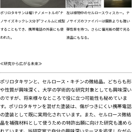
ポリロタキサンは幅1ナノメートルの"ナ
左は植物中のセルロースウィスカー。ナ
ノサイズネックレス分子"フィルムに成型
ノサイズのファイバーは鋼鉄よりも強い
することもでき、携帯電話の外装にも使
弾性率を持つ。さらに偏光板の間で光る
われた。
液晶にもなる。
≪研究から広がる未来≫
ポリロタキサンと、セルロース・キチンの微結晶。どちらも形
や性質が興味深く、大学の学術的な研究対象としても興味深い
のですが、将来様々なところで役に立つ可能性も秘めていま
す。ポリロタキサンを混ぜた塗装は、傷がつきにくい携帯電話
の塗装として既に実用化されています。また、セルロース微結
晶を補強材料として使うための特許出願に向けた研究も進めら
れています。当研究室で自分の興味深いテーマを追求しながら