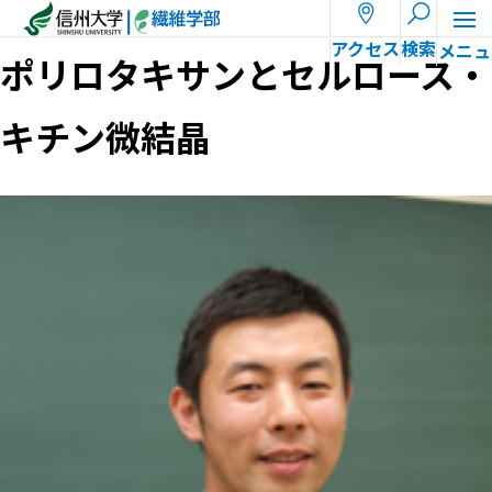
ホーム
教員一覧
荒木 潤
アクセス
検索
ポリロタキサンとセルロース・
キチン微結晶