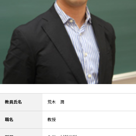
教員氏名
荒木 潤
職名
教授