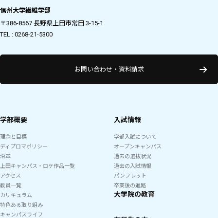
信州大学繊維学部
〒386-8567 長野県上田市常田 3-15-1
TEL : 0268-21-5300
お問い合わせ・資料請求
学部概要
入試情報
理念と目標
学部入試について
ディプロマポリシー
オープンキャンパス
沿革
過去の選抜状況
上田キャンパス・ロケ作品一覧
過去の入試情報
アクセス
パンフレット
教員一覧
卒業後の進路
大学院の教育
カリキュラム
特色ある取り組み
キャンパスライフ