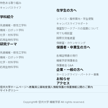
特色ある取り組み
キャンパスライフ
在学生の方へ
学科紹介
シラバス・履修案内・学生便覧
キャンパスライフサポート
先進繊維・感性工学科
個室型ワークブースの設置について
機械・ロボット学科
何でも相談室
化学・材料学科
国際交流推進室
応用生物科学科
保健室・カウンセリング
研究テーマ
保護者・卒業生の方へ
先進繊維・感性工学科
各種証明書の発行
機械・ロボット学科
繊維学部保護者会
化学・材料学科
保護者会 Q&A
応用生物科学科
企業・一般の方へ
ネーミングライツ・パートナー募集
お知らせ
アクセス
信州大学ホームページへ
教職員公募制度
個人情報保護の保護
情報公開のご案内
サイトポリシー
Copyright
© 信州大学 繊維学部 All rights reserved.