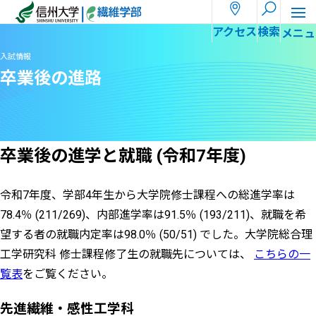
ホーム
入試情報
卒業後の進路
アクセス
検索
入試情報
卒業後の進路
卒業後の進学と就職 (令和7年度)
令和7年度、学部4年生から大学院修士課程への総進学率は
78.4％ (211/269)、内部進学率は91.5％ (193/211)、就職を希
望する者の就職内定率は98.0％ (50/51) でした。大学院総合理
工学研究科 修士課程修了生の就職先については、
こちらの一
覧表
をご覧ください。
先進繊維・感性工学科