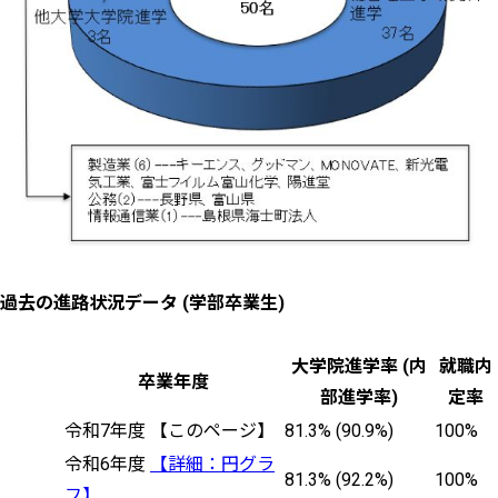
過去の進路状況データ (学部卒業生)
大学院進学率 (内
就職内
卒業年度
部進学率)
定率
令和7年度 【このページ】
81.3% (90.9%)
100%
令和6年度
【詳細：円グラ
81.3% (92.2%)
100%
フ】