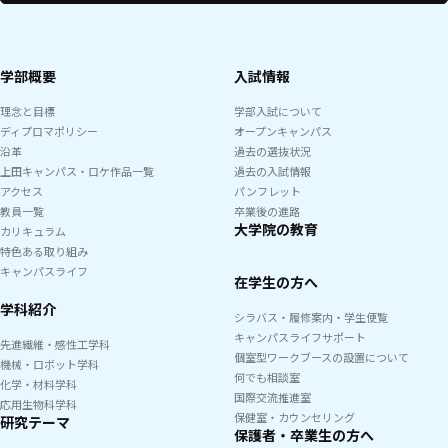
学部概要
入試情報
理念と目標
学部入試について
ディプロマポリシー
オープンキャンパス
沿革
過去の選抜状況
上田キャンパス・ロケ作品一覧
過去の入試情報
アクセス
パンフレット
教員一覧
卒業後の進路
大学院の教育
カリキュラム
特色ある取り組み
キャンパスライフ
在学生の方へ
学科紹介
シラバス・履修案内・学生便覧
キャンパスライフサポート
先進繊維・感性工学科
個室型ワークブースの設置について
機械・ロボット学科
何でも相談室
化学・材料学科
国際交流推進室
応用生物科学科
保健室・カウンセリング
研究テーマ
保護者・卒業生の方へ