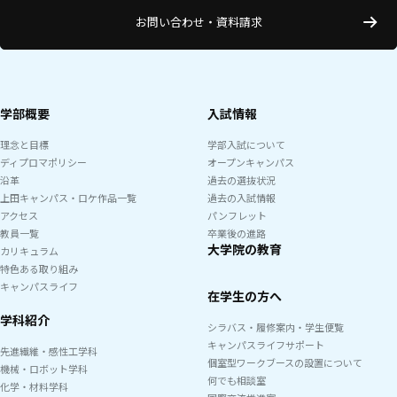
お問い合わせ・資料請求
学部概要
入試情報
理念と目標
学部入試について
ディプロマポリシー
オープンキャンパス
沿革
過去の選抜状況
上田キャンパス・ロケ作品一覧
過去の入試情報
アクセス
パンフレット
教員一覧
卒業後の進路
大学院の教育
カリキュラム
特色ある取り組み
キャンパスライフ
在学生の方へ
学科紹介
シラバス・履修案内・学生便覧
キャンパスライフサポート
先進繊維・感性工学科
個室型ワークブースの設置について
機械・ロボット学科
何でも相談室
化学・材料学科