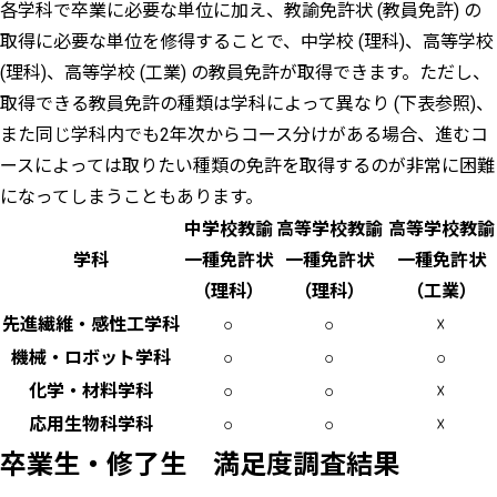
各学科で卒業に必要な単位に加え、教諭免許状 (教員免許) の
取得に必要な単位を修得することで、中学校 (理科)、高等学校
(理科)、高等学校 (工業) の教員免許が取得できます。ただし、
取得できる教員免許の種類は学科によって異なり (下表参照)、
また同じ学科内でも2年次からコース分けがある場合、進むコ
ースによっては取りたい種類の免許を取得するのが非常に困難
になってしまうこともあります。
中学校教諭
高等学校教諭
高等学校教諭
学科
一種免許状
一種免許状
一種免許状
（理科）
（理科）
（工業）
先進繊維・感性工学科
○
○
☓
機械・ロボット学科
○
○
○
化学・材料学科
○
○
☓
応用生物科学科
○
○
☓
卒業生・修了生 満足度調査結果