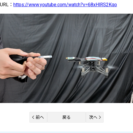
URL：
https://www.youtube.com/watch?v=68xHlRS2Kqo
前へ
戻る
次へ