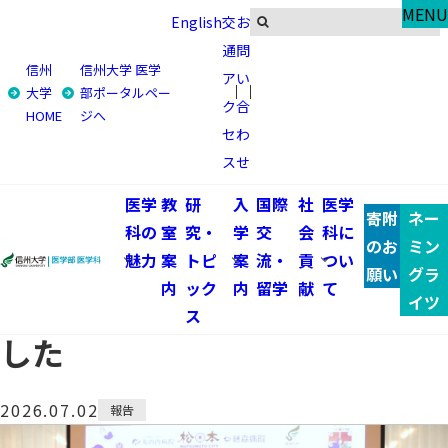
Research & Topics
MENU
English
交
お
研究・トピックス
通
問
信州
信州大学 医学
ア
い
トップ
研究・トピックス
大学
部ポータルペー
ク
合
HOME
ジへ
信州大学医学部と松本市及び市内3病院が「フレイル予防
セ
わ
に関する医療連携協定」を締結しました
ス
せ
信州大学医学部と松本市及び市
医学
教
研
入
国際
社
医学
寄附
ネー
科の
室
究・
学
交
会
科に
内3病院が「フレイル予防に関
のお
ミン
魅力
案
トピ
案
流・
貢
つい
願い
グラ
内
ック
内
留学
献
て
する医療連携協定」を締結しま
イツ
ス
した
2026.07.02
報告