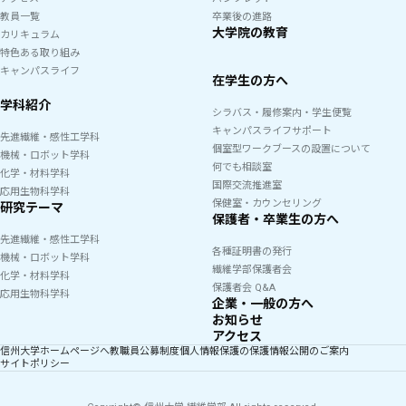
教員一覧
卒業後の進路
大学院の教育
カリキュラム
特色ある取り組み
キャンパスライフ
在学生の方へ
学科紹介
シラバス・履修案内・学生便覧
キャンパスライフサポート
先進繊維・感性工学科
個室型ワークブースの設置について
機械・ロボット学科
何でも相談室
化学・材料学科
国際交流推進室
応用生物科学科
保健室・カウンセリング
研究テーマ
保護者・卒業生の方へ
先進繊維・感性工学科
各種証明書の発行
機械・ロボット学科
繊維学部保護者会
化学・材料学科
保護者会 Q&A
応用生物科学科
企業・一般の方へ
お知らせ
アクセス
信州大学ホームページへ
教職員公募制度
個人情報保護の保護
情報公開のご案内
サイトポリシー