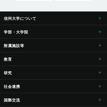
信州大学に
ついて
信州大学について トップ
学部・大学院
学長メッセージ
学部・大学院 トップ
附属施設等
学長メッセージ トップ
大学概要・理念
人文学部
総合博物館
教育
入学式学長式辞
大学概要・理念 トップ
信州大学の方針・取組
教育学部
附属図書館
教育 トップ
研究
卒業式学長告辞
理念・目標
信州大学の方針・取組 トップ
キャンパス案内
経法学部
医学部附属病院
教育ハイライト
研究 トップ
社会連携
歴代学長
大学の概要
信州大学長期ビジョン“VISION2030”
キャンパス案内 トップ
広報・刊行物
理学部
教育学部附属志賀自然教育研究施設
教育に関する目標と方針
研究ハイライト
社会連携 トップ
国際交流