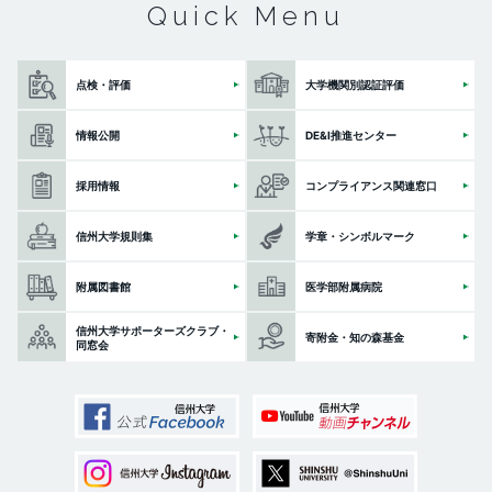
Quick Menu
点検・評価
大学機関別認証評価
情報公開
DE&I推進センター
採用情報
コンプライアンス関連窓口
信州大学規則集
学章・シンボルマーク
附属図書館
医学部附属病院
信州大学サポーターズクラブ・
寄附金・知の森基金
同窓会