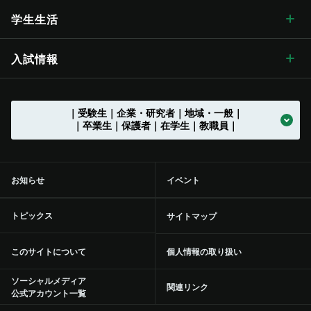
歴史・沿革
グレーター・ユニバーシティ・ビジョン
松本キャンパス
広報・刊行物 トップ
情報公開
医学部
教育学部附属次世代型学び研究開発センター
教育に関する目標と方針 トップ
教育の特色
アクア・リジェネレーション機構
社会連携の目標と特色
国際交流 トップ
学生生活
歴史・沿革 トップ
学章・シンボルマーク
【グローバル版】グレーター・ユニバーシティ・ ビジョン
長野（教育）キャンパス
刊行物
情報公開 トップ
採用情報
工学部
教育学部附属学校
学位授与の方針
教育の特色 トップ
シラバス
（ディプロマ・ポリシー）
先鋭領域融合研究群
地域における連携活動
グローバル化に向けた
目標と取り組み
（VGSU Global）
学生生活 トップ
入試情報
大学の歴史
学章・シンボルマーク
信州大学歌
長野（工学）キャンパス
広報誌「信大NOW」
法人に関する情報
採用情報 トップ
トップ
農学部
附属幼稚園
理学部附属湖沼高地教育研究センター
教育課程編成・実施の方針
学部を越えた共通教育
グローバル教育
（カリキュラム･ポリシー）
社会実装研究クラスター
地域における連携活動
地域の方に向けた
公開講座等
トップ
グローバル化推進センター
中期目標・中期計画 /
学生総合支援センターの
アクションプラン（行動計画）
利用
入試情報 トップ
｜受験生｜企業・研究者｜地域・一般｜
大学の沿革
学章等データの使用について
組織一覧
伊那キャンパス
広報誌「信大NOW」
ソーシャルメディア
法人に関する情報 トップ
法人文書の情報公開
お知らせ一覧
トップ
公式アカウント一覧
繊維学部
附属長野小学校
農学部附属アルプス圏フィールド科学教育研究センター
入学者受入れの方針
環境マインドの育成
キャリア教育
（アドミッション･ポリシー）
社会実装研究クラスター トップ
共同研究・受託研究
（産学連携）のご案内
｜卒業生｜保護者｜在学生｜教職員｜
地域との連携協定
地域の方に向けた
教職員の兼業について
公開講座等 トップ
留学支援
中期目標・中期計画 /
大学改革
学生総合支援センターの
授業料免除・奨学金
アクションプラン（行動計画）
利用 トップ
トップ
学部入試案内（入試情報ポータル）
沿革図
シンボルマーク・スクールカラー制定の歴史
役員等一覧
上田キャンパス
広報誌「信大NOW」
動画チャンネル
役員等一覧
個人情報保護に関する情報
募集終了情報一覧
バックナンバー
全学教育センター
附属松本小学校
学修成果の評価に関する方針
信州の地域性を活かした
共通教育
実践教育
（アセスメント・ポリシー）
バイオメディカル研究所
共同研究・受託研究
共創研究クラスターおよび共創研究所
（産学連携）のご案内 トップ
地域防災減災センター
市民開放授業
施設利用について
留学支援 トップ
信州留学生就職促進プログラム『留JOB信州』
中期目標・中期計画 /
事務執行組織のデザイン ステートメント
センターからのお知らせ
学生寮
各評価結果
受験生向け「学び検索ナビ」
お知らせ
イベント
部局等別の沿革
役員等一覧 トップ
国立大学法人信州大学
松本附属学校園
動画チャンネル
組織一覧
教育・研究に関する情報
事務・技術系職員採用情報
トップ
規則集
大学院
附属長野中学校
歴史と伝統に基づいた
教育の質向上に向けた取り組み
人材づくり
社会基盤研究所
産学連携の手続きやメリットを知りたい（産学連携ガイド）
研究の目標と特色
「揺れやすさマップ」を活かして地震に備える
出前講座
施設利用について トップ
共同研究・受託研究
（産学連携）のご案内
留学生サポート
国際学術交流協定締結機関一覧
信州大学改革実行プラン
大学の取り組み
年間行事
課外活動・サークル
inGEAR
大学院入試案内
トピックス
サイトマップ
大学の歴史資料
学長
信州大学サポーターズクラブ・同窓会
長野附属学校
新着動画一覧
ガバナンス・コードにかかる適合状況等
教育・研究に関する情報 トップ
環境報告書
附属松本中学校
特色のある教育プログラム
リカレント学習プログラム推進本部
繊維科学研究所
産学連携を推進する組織の活動内容を知りたい（学術研究・産
インキュベーション施設の利用について
信州リビング・ラボ
オンデマンド配信講座
附属図書館
環境への取り組み
信州大学から海外へ
ミッションの再定義
大学の取り組み トップ
学生保険
学内ネットワークの利用
このサイトについて
個人情報の取り扱い
学官連携推進機構（SUIRLO））
理事（総括（プロボスト）担当）
信州大学サポーターズクラブ・同窓会 トップ
大学の施設について
業務方法書
教育・研究の目的
広報・刊行物
（環境施設部）
附属特別支援学校
信州データサイエンスプログラム
リカレント学習プログラム推進本部
教育プロジェクト
トップ
山岳科学研究拠点
インキュベーション施設の利用について トップ
研究プロジェクト
産学連携による観光産業の中核人材育成・強化事業
オンデマンド配信講座 トップ
青少年のための科学の祭典
医学部附属病院
統合報告書
海外から信州大学へ
ソーシャルメディア
信州大学行動規範
交通機関の学生割引
学内ネットワークの利用 トップ
附属図書館の利用
関連リンク
信州大学の保有特許について知りたい（保有特許一覧）
公式アカウント一覧
理事（教学グローバル担当）
信州大学サポーターズクラブ
点検・評価
組織一覧
統合報告書
開講中のプログラム
教育プロジェクト トップ
教育・学生支援組織等に
ついて