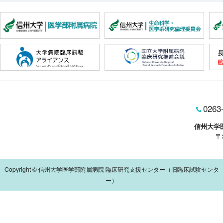
0263
信州大学
〒
Copyright © 信州大学医学部附属病院 臨床研究支援センター（旧臨床試験センタ
ー）