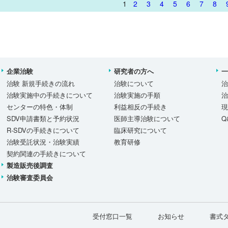
1
2
3
4
5
6
7
8
企業治験
研究者の方へ
治験 新規手続きの流れ
治験について
治験実施中の手続きについて
治験実施の手順
センターの特色・体制
利益相反の手続き
SDV申請書類と予約状況
医師主導治験について
Q
R-SDVの手続きについて
臨床研究について
治験受託状況・治験実績
教育研修
契約関連の手続きについて
製造販売後調査
治験審査委員会
受付窓口一覧
お知らせ
書式