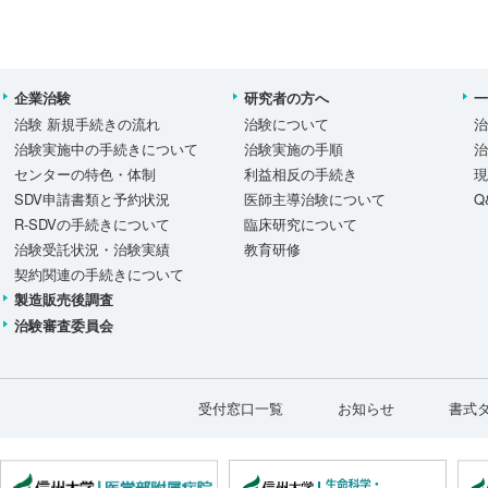
企業治験
研究者の方へ
治験 新規手続きの流れ
治験について
治験実施中の手続きについて
治験実施の手順
センターの特色・体制
利益相反の手続き
SDV申請書類と予約状況
医師主導治験について
Q
R-SDVの手続きについて
臨床研究について
治験受託状況・治験実績
教育研修
契約関連の手続きについて
製造販売後調査
治験審査委員会
受付窓口一覧
お知らせ
書式