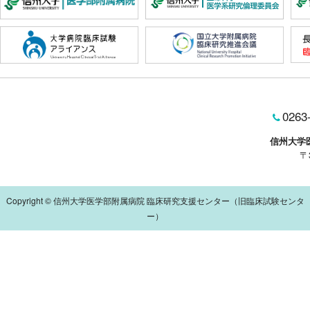
0263
信州大学
〒
Copyright © 信州大学医学部附属病院 臨床研究支援センター（旧臨床試験センタ
ー）