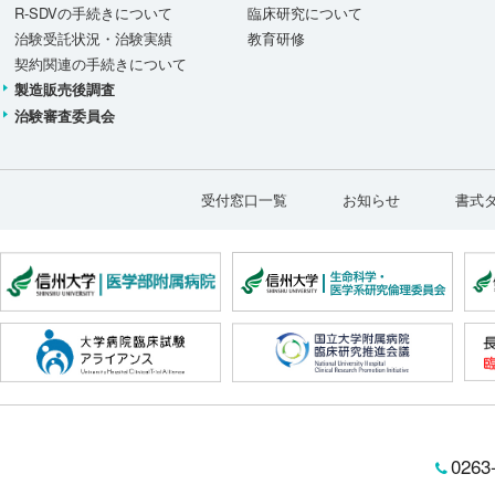
R-SDVの手続きについて
臨床研究について
治験受託状況・治験実績
教育研修
契約関連の手続きについて
製造販売後調査
治験審査委員会
受付窓口一覧
お知らせ
書式
0263