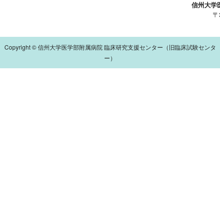
信州大学
〒
Copyright © 信州大学医学部附属病院 臨床研究支援センター（旧臨床試験センタ
ー）