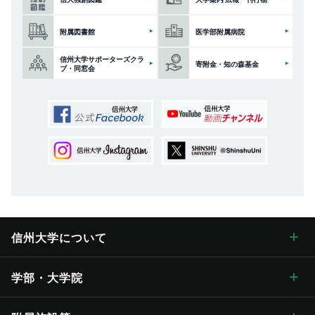
附属図書館
医学部附属病院
信州大学サポーターズクラ
寄附金・知の森基金
ブ・同窓会
信州大学に
ついて
信州大学について トップ
学部・大学院
学長メッセージ