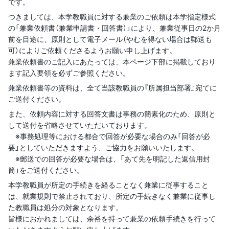
です。
つきましては、本学教職員に対する兼業のご依頼は本学指定様式
の「兼業依頼書（兼業申請書・回答書）」により、兼業従事日の2か月
前を目途に、原則として電子メール（やむを得ない場合は郵送も
可）によりご依頼くださるようお願い申し上げます。
兼業依頼書のご記入にあたっては、本ページ下部に掲載しており
ます記入要領を必ずご参照ください。
兼業依頼書等の資料は、全て当該教職員の『所属担当部署』宛てに
ご送付ください。
また、依頼内容に対する回答文書は事務の簡素化のため、原則と
して送付を省略させていただいております。
※事務処理等における都合で回答が必要な場合のみ「回答が必
要」としていただきますよう、ご協力をお願いいたします。
※郵送での回答が必要な場合は、「あて先を明記した返信用封
筒」をご送付ください。
本学教職員が所定の手続きを経ることなく兼業に従事すること
は、就業規則で禁止されており、所定の手続きなく兼業に従事し
た教職員は処分の対象となります。
皆様におかれましては、余裕を持って兼業の依頼手続きを行って