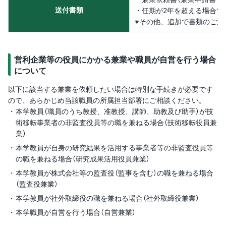
送付書類
・任期が2年を超える場合で
※その他、追加で書類のご送
営利企業等の役員にかかる兼業や職員が自営を行う場合
について
以下に該当する兼業を依頼したい場合は特別な手続きが必要です
ので、あらかじめ当該職員の所属担当部署にご相談ください。
本学教員（職員のうち教授、准教授、講師、助教及び助手）が技
術移転事業者の非監査役員等の職を兼ねる場合（技術移転役員兼
業）
本学教員が自身の研究結果を活用する事業者等の非監査役員等
の職を兼ねる場合（研究成果活用役員兼業）
本学教員が株式会社等の監査役（監事を含む）の職を兼ねる場合
（監査役兼業）
本学教員が社外取締役の職を兼ねる場合（社外取締役兼業）
本学職員が自営を行う場合（自営兼業）