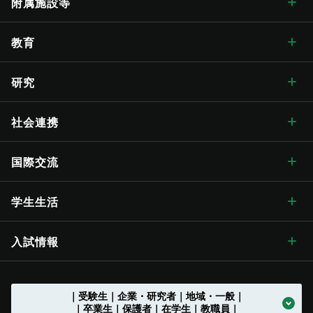
学部・大学院 トップ
附属施設等
学長メッセージ トップ
大学概要・理念
人文学部
総合博物館
教育
入学式学長式辞
大学概要・理念 トップ
信州大学の方針・取組
教育学部
附属図書館
教育 トップ
研究
卒業式学長告辞
理念・目標
信州大学の方針・取組 トップ
キャンパス案内
経法学部
医学部附属病院
教育ハイライト
研究 トップ
社会連携
歴代学長
大学の概要
信州大学長期ビジョン“VISION2030”
キャンパス案内 トップ
広報・刊行物
理学部
教育学部附属志賀自然教育研究施設
教育に関する目標と方針
研究ハイライト
社会連携 トップ
国際交流
歴史・沿革
グレーター・ユニバーシティ・ビジョン
松本キャンパス
広報・刊行物 トップ
情報公開
医学部
教育学部附属次世代型学び研究開発センター
教育に関する目標と方針 トップ
教育の特色
アクア・リジェネレーション機構
社会連携の目標と特色
国際交流 トップ
学生生活
歴史・沿革 トップ
学章・シンボルマーク
【グローバル版】グレーター・ユニバーシティ・ ビジョン
長野（教育）キャンパス
刊行物
情報公開 トップ
採用情報
工学部
教育学部附属学校
学位授与の方針
教育の特色 トップ
シラバス
（ディプロマ・ポリシー）
先鋭領域融合研究群
地域における連携活動
グローバル化に向けた
目標と取り組み
（VGSU Global）
学生生活 トップ
入試情報
大学の歴史
学章・シンボルマーク
信州大学歌
長野（工学）キャンパス
広報誌「信大NOW」
法人に関する情報
採用情報 トップ
トップ
農学部
附属幼稚園
理学部附属湖沼高地教育研究センター
教育課程編成・実施の方針
学部を越えた共通教育
グローバル教育
（カリキュラム･ポリシー）
社会実装研究クラスター
地域における連携活動
地域の方に向けた
公開講座等
トップ
グローバル化推進センター
中期目標・中期計画 /
学生総合支援センターの
アクションプラン（行動計画）
利用
入試情報 トップ
｜受験生｜企業・研究者｜地域・一般｜
大学の沿革
学章等データの使用について
組織一覧
伊那キャンパス
広報誌「信大NOW」
ソーシャルメディア
法人に関する情報 トップ
法人文書の情報公開
お知らせ一覧
トップ
公式アカウント一覧
繊維学部
附属長野小学校
農学部附属アルプス圏フィールド科学教育研究センター
入学者受入れの方針
環境マインドの育成
キャリア教育
（アドミッション･ポリシー）
社会実装研究クラスター トップ
共同研究・受託研究
（産学連携）のご案内
｜卒業生｜保護者｜在学生｜教職員｜
地域との連携協定
地域の方に向けた
教職員の兼業について
公開講座等 トップ