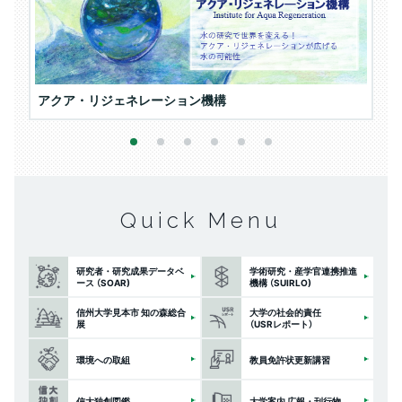
アクア・リジェネレーション機構
学
1
2
3
4
5
6
Quick Menu
研究者・研究成果データベ
学術研究・産学官連携推進
ース （SOAR)
機構 （SUIRLO)
信州大学見本市 知の森総合
大学の社会的責任
展
（USRレポート）
環境への取組
教員免許状更新講習
信大独創図鑑
大学案内 広報・刊行物