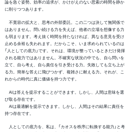
論を急ぐ姿勢。効率の追求が、かけがえのない思索の時間を静か
に削りつつあります。
不寛容の拡大と、思考の外部委託。この二つは決して無関係で
はありません。問い続ける力を失えば、他者の立場を想像する力
も弱まります。考え抜く時間を持たなければ、異なる意見を受け
止める余裕も失われます。だからこそ、いま求められているのは
「人としての底力」です。それは、環境が整っているときだけ発揮
される能力ではありません。不確実な状況の中でも、自ら問いを
立て、自ら考え、自ら責任を引き受ける力。失敗しても立ち上が
る力。簡単な答えに飛びつかず、複雑さに耐える力。それが、こ
れからの時代に真に価値を持つ力です。
AIは答えを提示することができます。しかし、人間は意味を選
び取る存在です。
AIは最適解を提示できます。しかし、人間はその結果に責任を
持つ存在です。
人としての底力を、私は、「カオスを秩序に転換する能力」と考