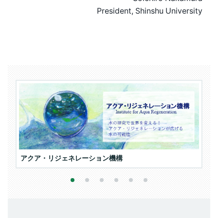
President, Shinshu University
アクア・リジェネレーション機構
信
1
2
3
4
5
6