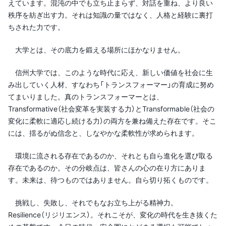
えています。混沌の中でも立ち止まらず、対話を重ね、より良い
秩序を紡ぎ出す力。それは知識の量ではなく、人格と経験に裏打
ちされた力です。
大学とは、その底力を鍛える場所にほかなりません。
信州大学では、このような時代に応え、新しい価値を社会に生
み出していく人材、すなわち「トランスフォーマー」の育成に努め
てまいりました。真のトランスフォーマーとは、
Transformative（社会変革を実装する力）とTransformable（社会の
変化に柔軟に適応し続ける力）の両方を兼ね備えた存在です。そこ
には、揺るがぬ信念と、しなやかな柔軟性が求められます。
環境に流される存在であるのか、それとも自ら進化を選び取る
存在であるのか。その分岐点は、皆さんの心の在り方にありま
す。未来は、待つものではありません。自ら切り拓くものです。
挑戦し、失敗し、それでもなお立ち上がる精神力。
Resilience（リジリエンス）。それこそが、変化の時代を生き抜くた