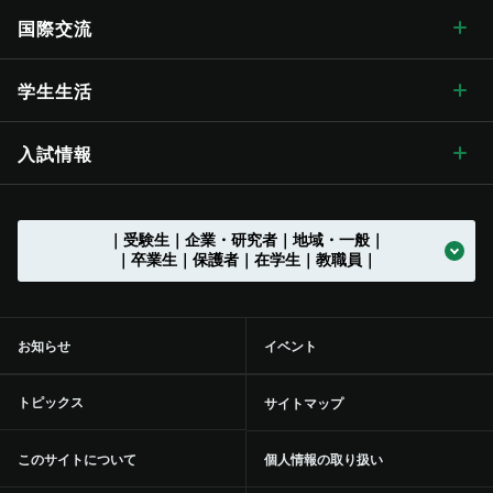
歴代学長
大学の概要
信州大学長期ビジョン“VISION2030”
キャンパス案内 トップ
広報・刊行物
理学部
教育学部附属志賀自然教育研究施設
教育に関する目標と方針
研究ハイライト
社会連携 トップ
国際交流
歴史・沿革
グレーター・ユニバーシティ・ビジョン
松本キャンパス
広報・刊行物 トップ
情報公開
医学部
教育学部附属次世代型学び研究開発センター
教育に関する目標と方針 トップ
教育の特色
アクア・リジェネレーション機構
社会連携の目標と特色
国際交流 トップ
学生生活
歴史・沿革 トップ
学章・シンボルマーク
【グローバル版】グレーター・ユニバーシティ・ ビジョン
長野（教育）キャンパス
刊行物
情報公開 トップ
採用情報
工学部
教育学部附属学校
学位授与の方針
教育の特色 トップ
シラバス
（ディプロマ・ポリシー）
先鋭領域融合研究群
地域における連携活動
グローバル化に向けた
目標と取り組み
（VGSU Global）
学生生活 トップ
入試情報
大学の歴史
学章・シンボルマーク
信州大学歌
長野（工学）キャンパス
広報誌「信大NOW」
法人に関する情報
採用情報 トップ
トップ
農学部
附属幼稚園
理学部附属湖沼高地教育研究センター
教育課程編成・実施の方針
学部を越えた共通教育
グローバル教育
（カリキュラム･ポリシー）
社会実装研究クラスター
地域における連携活動
地域の方に向けた
公開講座等
トップ
グローバル化推進センター
中期目標・中期計画 /
学生総合支援センターの
アクションプラン（行動計画）
利用
入試情報 トップ
｜受験生｜企業・研究者｜地域・一般｜
大学の沿革
学章等データの使用について
組織一覧
伊那キャンパス
広報誌「信大NOW」
ソーシャルメディア
法人に関する情報 トップ
法人文書の情報公開
お知らせ一覧
トップ
公式アカウント一覧
繊維学部
附属長野小学校
農学部附属アルプス圏フィールド科学教育研究センター
入学者受入れの方針
環境マインドの育成
キャリア教育
（アドミッション･ポリシー）
社会実装研究クラスター トップ
共同研究・受託研究
（産学連携）のご案内
｜卒業生｜保護者｜在学生｜教職員｜
地域との連携協定
地域の方に向けた
教職員の兼業について
公開講座等 トップ
留学支援
中期目標・中期計画 /
大学改革
学生総合支援センターの
授業料免除・奨学金
アクションプラン（行動計画）
利用 トップ
トップ
学部入試案内（入試情報ポータル）
沿革図
シンボルマーク・スクールカラー制定の歴史
役員等一覧
上田キャンパス
広報誌「信大NOW」
動画チャンネル
役員等一覧
個人情報保護に関する情報
募集終了情報一覧
バックナンバー
全学教育センター
附属松本小学校
学修成果の評価に関する方針
信州の地域性を活かした
共通教育
実践教育
（アセスメント・ポリシー）
バイオメディカル研究所
共同研究・受託研究
共創研究クラスターおよび共創研究所
（産学連携）のご案内 トップ
地域防災減災センター
市民開放授業
施設利用について
留学支援 トップ
信州留学生就職促進プログラム『留JOB信州』
中期目標・中期計画 /
事務執行組織のデザイン ステートメント
センターからのお知らせ
学生寮
各評価結果
受験生向け「学び検索ナビ」
お知らせ
イベント
部局等別の沿革
役員等一覧 トップ
国立大学法人信州大学
松本附属学校園
動画チャンネル
組織一覧
教育・研究に関する情報
事務・技術系職員採用情報
トップ
規則集
大学院
附属長野中学校
歴史と伝統に基づいた
教育の質向上に向けた取り組み
人材づくり
社会基盤研究所
産学連携の手続きやメリットを知りたい（産学連携ガイド）
研究の目標と特色
「揺れやすさマップ」を活かして地震に備える
出前講座
施設利用について トップ
共同研究・受託研究
（産学連携）のご案内
留学生サポート
国際学術交流協定締結機関一覧
信州大学改革実行プラン
大学の取り組み
年間行事
課外活動・サークル
inGEAR
大学院入試案内
トピックス
サイトマップ
大学の歴史資料
学長
信州大学サポーターズクラブ・同窓会
長野附属学校
新着動画一覧
ガバナンス・コードにかかる適合状況等
教育・研究に関する情報 トップ
環境報告書
附属松本中学校
特色のある教育プログラム
リカレント学習プログラム推進本部
繊維科学研究所
産学連携を推進する組織の活動内容を知りたい（学術研究・産
インキュベーション施設の利用について
信州リビング・ラボ
オンデマンド配信講座
附属図書館
環境への取り組み
信州大学から海外へ
ミッションの再定義
大学の取り組み トップ
学生保険
学内ネットワークの利用
このサイトについて
個人情報の取り扱い
学官連携推進機構（SUIRLO））
理事（総括（プロボスト）担当）
信州大学サポーターズクラブ・同窓会 トップ
大学の施設について
業務方法書
教育・研究の目的
広報・刊行物
（環境施設部）
附属特別支援学校