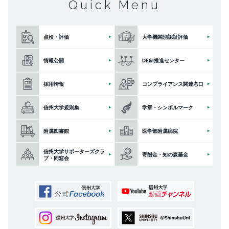
Quick Menu
点検・評価
大学機関別認証評価
情報公開
DE&I推進センター
採用情報
コンプライアンス関連窓口
信州大学規則集
学章・シンボルマーク
附属図書館
医学部附属病院
信州大学サポーターズクラ
寄附金・知の森基金
ブ・同窓会