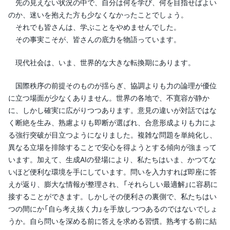
先の見えない状況の中で、自分は何を学び、何を目指せばよい
のか、迷いを抱えた方も少なくなかったことでしょう。
それでも皆さんは、学ぶことをやめませんでした。
その事実こそが、皆さんの底力を物語っています。
現代社会は、いま、世界的な大きな転換期にあります。
国際秩序の前提そのものが揺らぎ、協調よりも力の論理が優位
に立つ場面が少なくありません。世界の各地で、不寛容が静か
に、しかし確実に広がりつつあります。意見の違いが対話ではな
く断絶を生み、熟慮よりも即断が選ばれ、合意形成よりも力によ
る強行突破が目立つようになりました。複雑な問題を単純化し、
異なる立場を排除することで安心を得ようとする傾向が強まって
います。加えて、生成AIの登場により、私たちはいま、かつてな
いほど便利な環境を手にしています。問いを入力すれば即座に答
えが返り、膨大な情報が整理され、「それらしい最適解」に容易に
接することができます。しかしその便利さの裏側で、私たちはい
つの間にか「自ら考え抜く力」を手放しつつあるのではないでしょ
うか。自ら問いを深める前に答えを求める習慣。熟考する前に結