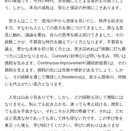
めの基盤です。今日の時代、安全圏にとどまる選択も可能でしょ
う。しかし、本当の成長は、安心と保証の外側にこそあります。
皆さんはここで、混沌の中から意味を見いだし、秩序を紡ぎ出
す力、すなわち人としての底力を身につけてきました。異なる意
見に触れ、議論を重ね、自らの思考を鍛え続けてきました。その
経験こそが、不寛容な時代を越えていく力となります。不寛容を
越え、豊かな未来を切り拓く力とは、突き詰めれば「困難に打ち勝
つ力」にほかなりません。Curiosity（好奇心）は問いを生み、問いは
挑戦を生みます。Continuous improvement（継続的改善）は、その
挑戦を支えます。挑戦の先には失敗や挫折があるでしょう。しか
し、その経験を通じて獲得したResilienceは、皆さん固有の、何物
にも代えがたい底力となります。
人生は山あり谷ありです。しかし、どの経験も決して無駄には
なりません。転んでも起き上がる。迷っても考え続ける。挫折し
ても志を手放さない。それこそが人間の尊厳です。それは、どれ
ほど高度なAIであっても決して持ち得ない力です。この学び舎を
巣立った後も、学び続けてください。学びに終わりはありませ