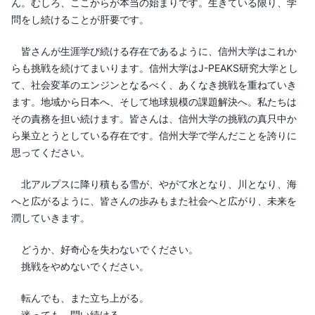
ん。むしろ、ここからが本当の始まりです。生きている限り、学
問をし続けることが肝要です。
皆さんが生涯学び続ける存在であるように、信州大学はこれか
らも挑戦を続けてまいります。信州大学はJ-PEAKS研究大学とし
て、社会変革のエンジンとなるべく、あくなき挑戦を重ねていき
ます。地域から日本へ、そして地球規模の課題解決へ。私たちは
その責務を担い続けます。皆さんは、信州大学の挑戦の真只中か
ら巣立とうとしている存在です。信州大学で学んだことを誇りに
思ってください。
北アルプスに降り積もる雪が、やがて水となり、川となり、海
へと広がるように、皆さんの歩みもまた社会へと広がり、未来を
潤していきます。
どうか、好奇心を失わないでください。
挑戦をやめないでください。
転んでも、また立ち上がる。
迷っても、問い続ける。