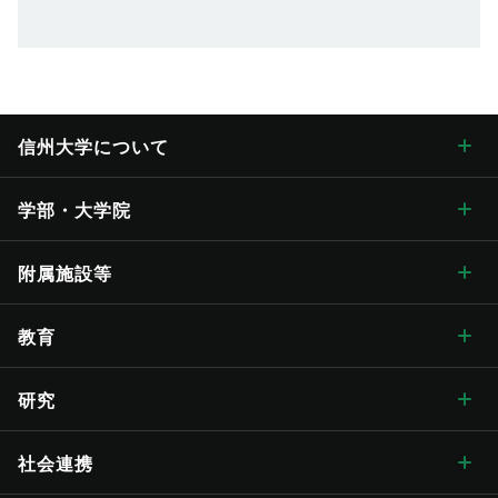
信州大学に
ついて
信州大学について トップ
学部・大学院
学長メッセージ
学部・大学院 トップ
附属施設等
学長メッセージ トップ
大学概要・理念
人文学部
総合博物館
教育
入学式学長式辞
大学概要・理念 トップ
信州大学の方針・取組
教育学部
附属図書館
教育 トップ
研究
卒業式学長告辞
理念・目標
信州大学の方針・取組 トップ
キャンパス案内
経法学部
医学部附属病院
教育ハイライト
研究 トップ
社会連携