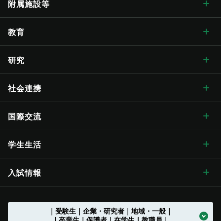
学長メッセージ
学部・大学院 トップ
附属施設等
学長メッセージ トップ
大学概要・理念
人文学部
総合博物館
教育
入学式学長式辞
大学概要・理念 トップ
信州大学の方針・取組
教育学部
附属図書館
教育 トップ
研究
卒業式学長告辞
理念・目標
信州大学の方針・取組 トップ
キャンパス案内
経法学部
医学部附属病院
教育ハイライト
研究 トップ
社会連携
歴代学長
大学の概要
信州大学長期ビジョン“VISION2030”
キャンパス案内 トップ
広報・刊行物
理学部
教育学部附属志賀自然教育研究施設
教育に関する目標と方針
研究ハイライト
社会連携 トップ
国際交流
歴史・沿革
グレーター・ユニバーシティ・ビジョン
松本キャンパス
広報・刊行物 トップ
情報公開
医学部
教育学部附属次世代型学び研究開発センター
教育に関する目標と方針 トップ
教育の特色
アクア・リジェネレーション機構
社会連携の目標と特色
国際交流 トップ
学生生活
歴史・沿革 トップ
学章・シンボルマーク
【グローバル版】グレーター・ユニバーシティ・ ビジョン
長野（教育）キャンパス
刊行物
情報公開 トップ
採用情報
工学部
教育学部附属学校
学位授与の方針
教育の特色 トップ
シラバス
（ディプロマ・ポリシー）
先鋭領域融合研究群
地域における連携活動
グローバル化に向けた
目標と取り組み
（VGSU Global）
学生生活 トップ
入試情報
大学の歴史
学章・シンボルマーク
信州大学歌
長野（工学）キャンパス
広報誌「信大NOW」
法人に関する情報
採用情報 トップ
トップ
農学部
附属幼稚園
理学部附属湖沼高地教育研究センター
教育課程編成・実施の方針
学部を越えた共通教育
グローバル教育
（カリキュラム･ポリシー）
社会実装研究クラスター
地域における連携活動
地域の方に向けた
公開講座等
トップ
グローバル化推進センター
中期目標・中期計画 /
学生総合支援センターの
アクションプラン（行動計画）
利用
入試情報 トップ
｜受験生｜企業・研究者｜地域・一般｜
大学の沿革
学章等データの使用について
組織一覧
伊那キャンパス
広報誌「信大NOW」
ソーシャルメディア
法人に関する情報 トップ
法人文書の情報公開
お知らせ一覧
トップ
公式アカウント一覧
繊維学部
附属長野小学校
農学部附属アルプス圏フィールド科学教育研究センター
入学者受入れの方針
環境マインドの育成
キャリア教育
（アドミッション･ポリシー）
社会実装研究クラスター トップ
共同研究・受託研究
（産学連携）のご案内
｜卒業生｜保護者｜在学生｜教職員｜