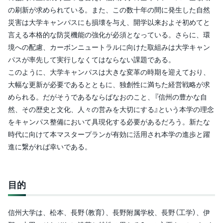
の刷新が求められている。また、この数十年の間に発生した自然
災害は大学キャンパスにも損壊を与え、開学以来およそ初めてと
言える本格的な防災機能の強化が必須となっている。さらに、環
境への配慮、カーボンニュートラルに向けた取組みは大学キャン
パスが率先して実行しなくてはならない課題である。
このように、大学キャンパスは大きな変革の時期を迎えており、
大幅な更新が必要であるとともに、独創性に満ちた経営戦略が求
められる。だがそうであるならばなおのこと、『信州の豊かな自
然、その歴史と文化、人々の営みを大切にする』という本学の理念
をキャンパス整備において具現化する必要があるだろう。新たな
時代に向けて本マスタープランが有効に活用され本学の進歩と躍
進に繋がれば幸いである。
目的
信州大学は、松本、長野（教育）、長野附属学校、長野（工学）、伊