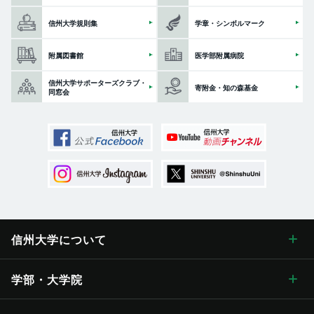
信州大学規則集
学章・シンボルマーク
附属図書館
医学部附属病院
信州大学サポーターズクラブ・
寄附金・知の森基金
同窓会
信州大学に
ついて
信州大学について トップ
学部・大学院