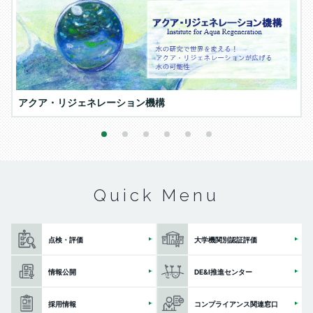
アクア・リジェネレーション機構
1
2
3
4
5
6
Quick Menu
点検・評価
大学機関別認証評価
情報公開
DE&I推進センター
採用情報
コンプライアンス関連窓口