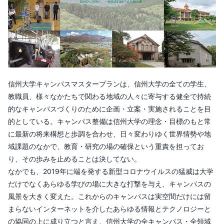
信州大学キャンパスマスタープランは、信州大学の全ての学生、
教職員、様々なかたちで関わる地域の人々に寄与する健全で持続
的なキャンパスづくりのために企画・立案・実施されることを目
的としている。キャンパス整備は信州大学の理念・目標のもと常
に最新の将来構想と歩調を合わせ、日々変わりゆく世界情勢や地
域課題のなかで、教育・研究の場の確保という重責を担ってお
り、その歩みを止めることは決してない。
なかでも、2019年に端を発する新型コロナウイルスの猛威は大学
だけでなくあらゆる学びの場に大きな打撃を与え、キャンパスの
風景を大きく変えた。これからのキャンパスは実空間だけには留
まらないインターネットを介したあらゆる情報とテクノロジーと
の協同の上に成り立つと言え、信州大学の全キャンパス・全領域