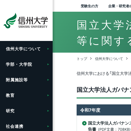
受験生の方
企業・研究者
国立大学
等に関す
信州大学に
ついて
学長メッセージ
人文学部
総合博物館
教育ハイライト
研究ハイライト
社会連携の目標と特色
グローバル化に向けた
学生総合支援センターの
学部入試案内（入試情報
入
理
信
松
刊
法
お
附
学
学
開
地域
ア
バ
産
信
Agr
学
研
寄
地
市
附
留
セ
学内
附
学
キ
グ
目標と取り組み
利用
ポータル）
ン“
（デ
る
ッ
ンタ
tra
進機
ベー
セ
ー
トップ
信州大学について
グ
携ガ
（工
を
学部・大学院
大学概要・理念
教育学部
附属図書館
教育に関する目標と方針
アクア・リジェネレーシ
地域における連携活動
卒
大
長野
広報
法
募
附
環
高
社
信州
地
出
医
信
年
情
各
学
フ
ョン機構
グローバル化推進センタ
授業料免除・奨学金
受験生向け「学び検索ナ
グ
教
リ
研
と
生
卒
留
信州大学における「国立大学
ー
ビ」
テ
針
SP
産
国
ー
附属施設等
信州大学の方針・取組
経法学部
医学部附属病院
教育の特色
地域の方に向けた
歴
歴
長野
ソ
個
事
附
信
e-
繊
新
「揺
オ
自
海
学
（カ
わ
の
セン
信
先鋭領域融合研究群
公開講座等
学生寮
公
報
報
実
学
か
総
教
国立大学法人ガバナ
ー）
域
（
（工
ィ
留学支援
大学院入試案内
【グ
輸
ロ
推進
教育
キャンパス案内
理学部
教育学部附属志賀自然教
シラバス
学
伊
附
環
山
青
イ
交
ー
出管
育研究施設
社会実装研究クラスター
教職員の兼業について
課外活動・サークル
動
教
歴
ー
信
信
典
の
ハ
ジョ
入
長
信
信州留学生就職促進プロ
人
ァ
り
令和7年度
（ア
博
信
ンタ
研究
広報・刊行物
医学部
グローバル教育
信
上
附
次
証
グラム『留JOB信州』
基
ー）
挑
い
（長
教育学部附属次世代型学
共同研究・受託研究
施設利用について
学内ネットワークの利用
環
グ
テ
産
ひ
そ
中期
企
及び
一覧
び研究開発センター
（産学連携）のご案内
国立大学法人ガバナン
特
ー
の
エ
全
ア
た
社会連携
情報公開
工学部
キャリア教育
組
松
附
プロ
国際学術交流協定締結機
告書
ム
先
業
(PDF文書：708KB)