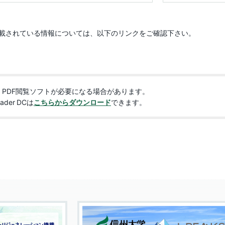
役員会議事要録
授業内容
クト
副学長（入試担当）
安全衛生基本方針
監事候補者選考会議
卒業要件、取得可能な学
掲載されている情報については、以下のリンクをご確認下さい。
少年のための科学の祭
副学長（国際担当）
位(学部)
全面禁煙化について
副学長（研究担当）
修了要件、取得可能な学
反社会的勢力に対する
SDプロジェクト
位(大学院)
基本方針
副学長（産学官・社会連
、PDF閲覧ソフトが必要になる場合があります。
らめき☆ときめきサイ
携担当）
eader DCは
こちらからダウンロード
できます。
教育・研究環境
コンプライアンス関連窓
ンス
口
副学長（エンロールメン
授業料・入学料等の費用
業年度終了プロジェク
ト・マネジメント担当）
情報ネットワークの安全
な利用への取り組み
学生に対する支援
副学長（情報DX担当）
教員の養成の状況に関す
副学長（特命戦略（新学
る情報
術・イニシアティブ）担
当）
教職大学院における関係