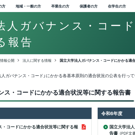
の方
地域・一般の方
卒業生の方
保護者の方
在学生の方
法人ガバナンス・コー
る報告
学式学長式辞
念・目標
州大学長期ビジョ
本キャンパス
行物
人に関する情報
知らせ一覧
属幼稚園
位授与の方針
部を越えた共通教育
講中のプログラム
STEAM教育に関す
ドミッションセンター
イオメディカル研究所
学連携の手続きやメリ
州科学技術総合振興セ
i-
術研究・産学官連携推
究者・研究成果データ
附金のお願い
域との連携協定
民開放授業
属図書館
学生サポート
ンターからのお知らせ
ポータル ACSU
属図書館
生相談センター
ャリア教育・サポート
ローバル化推進センタ
大学の歴史
学章等データの使用につ
学長
信州大学サポーターズク
中期目標・中期計画 /
信州大学行動規範
広報誌「信大NOW」
新着動画一覧
役員等一覧
教育・研究の目的
2020年度分
VISION2030”
ィプロマ・ポリシー）
国際共修人材育成プロ
トを知りたい（産学連
ー（SASTec）（長野
nsformation（農X）
構（SUIRLO）
ス（SOAR)
ンター
いて
ラブ
各評価結果
バックナンバー
情報公開
法人に関する情報
国立大学法人ガバナンス・コードにかかる適
ラム
イド）
学）キャンパス）
実現する信州農X実践
業式学長告辞
学の概要
（教育）キャンパス
誌「信大NOW」
人文書の情報公開
集終了情報一覧
属長野小学校
境マインドの育成
等教育研究センター
会基盤研究所
大学 知の森基金
域防災減災センター
前講座
学部附属病院
州大学から海外へ
間行事
報基盤センター
附属図書館でできるこ
生相談センター 障害学
大学の沿革
理事（総括（プロボスト）
信州大学教職員人材育成
組織一覧
組織一覧
2019年度分
ィールド
レーター・ユニバーシ
育課程編成・実施の方
サーチアドミニストレ
究紹介冊子
支援室
業者数・進路状況
学支援
シンボルマーク・スクー
担当）
同窓会
信州大学改革実行プラン
基本方針等
法人ガバナンス・コード」にかかる各基本原則の適合状況の公表を行って
ィ・ビジョン
ARC NAGANO「しあ
学連携を推進する組織
際科学イノベーション
ション室
ルカラー制定の歴史
inGEAR
代学長
史・沿革
（工学）キャンパス
ーシャルメディア
人情報保護に関する情
務・技術系職員採用情
属松本小学校
州の地域性を活かした
Learningセンター
維科学研究所
型コロナウイルス緊急
れやすさマップ」を活
ンデマンド配信講座
然科学館
外から信州大学へ
生保険
沿革図
ガバナンス・コードにか
教員組織・教員数
平成30年度分
リキュラム･ポリシ
せ信州」を創造する地
活動内容を知りたい
ター（AICS）（長野
州大学コアファシリテ
式アカウント一覧
践教育
生経済支援
して地震に備える
合健康安全センター
職支援センター
理事（教学グローバル担
DE&I推進センター
かる適合状況等
ンス・コードにかかる適合状況等に関する報告書
活性化高度人材育成プ
学術研究・産学官連携
学）キャンパス）
構築支援プログラム
ローバル版】グレータ
出監理室（安全保障輸
当）
ミッションの再定義
グラム
機構（SUIRLO））
章・シンボルマーク
那キャンパス
属長野中学校
境マインド推進センタ
岳科学研究拠点
少年のための科学の祭
ンキュベーション施設
通機関の学生割引
部局等別の沿革
信州大学研究者総覧
平成29年度分
・ユニバーシティ・ ビ
理）
画チャンネル
育・研究に関する情報
史と伝統に基づいた
州大学公認クラウドフ
州リビング・ラボ
利用について
ラスメント防止への取
ハラスメント防止への取
業務方法書
(SOAR)
ン（VGSU Global）
学者受入れの方針
野市ものづくり支援セ
州大学見本市
材づくり
ンディング
組み
理事（研究、産学官・社
り組み
令和6年度
ドミッション･ポリシ
士支援「次世代研究者
州大学の保有特許につ
ー（UFO Nagano）
州大学歌
田キャンパス
属松本中学校
世代空モビリティシス
明書自動発行機
大学の歴史資料
平成28年度分
盤研究支援センター
会連携担当）
戦的研究プログラム」
て知りたい（保有特許
野（工学）キャンパス）
境報告書
ローバル化推進センタ
ム研究拠点
学連携による観光産業
らめき☆ときめきサイ
の他施設利用について
点検・評価
学位授与の方針
目標・中期計画 /
業の得意技術を活用し
「次世代AI人材育成
）
ス・コードにかかる適合状況等に関する報
色のある教育プログラ
中核人材育成・強化事
ンス
面禁煙化について
SOGIの多様性を尊重す
（ディプロマ・ポリシー）
国立大学法人
クションプラン（行動
信州型医療機器開発支
織一覧
本附属学校園
属特別支援学校
平成27年度分
グラム」
鋭領域融合研究群
理事（グリーン社会協
るための方針等
告書
(PDF文