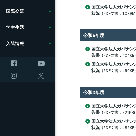
計画
学
信
援
共同研究・受託研究
附属図書館の利用
広
応
関一覧
国立大学法人ガバナン
方
展開
教育学部附属学校
共創研究クラスターおよ
（産学連携）のご案内
学
セ
キャ
国際交流
採用情報
農学部
共通教育
役
長
状況
(PDF文書：1.089M
（
地
（松
び共創研究所
信
地
10
つ
大
事
健康管理・相談窓口
統
ー）
創
ロ
ム
ト
理学部附属湖沼高地教育
環境への取り組み
学
ラム
保支
学生生活
繊維学部
教育の質向上に向けた取
国
フ
研究センター
研究の目標と特色
信
事
り組み
就職・キャリアサポート
規
入
令和5年度
ン
展
ス
統合報告書
キ
研
（F
入試情報
全学教育センター
農学部附属アルプス圏フ
インキュベーション施設
セ
国立大学法人ガバナン
ト（
ス）
リカレント学習プログラ
留学・国際交流支援
信
信
ィールド科学教育研究セ
の利用について
オ
告書
(PDF文書：404KB
学 
大
ム推進本部
地域医療（医学部附属病
ラ
動
ンター
ノ
大学院
講
院）
教
国立大学法人ガバナン
先
（OV
研究プロジェクト
状況
(PDF文書：490KB
ンタ
教育プロジェクト
大
全
キャ
防災・減災に向けた取り
（環
リ
国
ラ
研究・産学官連携推進組
組み
ム
セン
教育・学生支援組織等に
織等について
令和3年度
上
ついて
超
設（
研究・産学官連携推進組
附
国立大学法人ガバナン
進
ス）
研究者・研究内容を探す
織等について
教育・研究に関する情報
告書
(PDF文書：321KB)
信が
医
国立大学法人ガバナン
オ
ご寄附について
高等教育コンソーシアム
状況
(PDF文書：485KB
コ
ノ
信州
チャ
（O