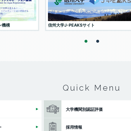
者との協力状況
副学長（特命戦略（グロー
バル・イニシアティブ）
担当）
ン機構
信州大学J-PEAKSサイト
副学長（特命戦略（新産業
創出、スタートアップ）
1
2
担当）
副学長（特命戦略（アカデ
ミック・デザイン）担当）
監事
Quick Menu
監事
大学機関別認証評価
ー
採用情報