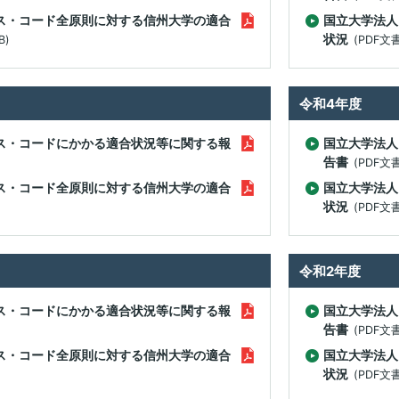
）
修成果の評価に関する
州地域技術メディカル
事業
報・刊行物
用微生物学ルネサンス
学部等の設置計画の概要
創、情報DX担当）
ス・コード全原則に対する信州大学の適合
国立大学法人
針
センター（CSMIT）
生相談センター
ンター
ンパス（就業）環境に
等
教育課程編成・実施の方
員等一覧
野附属学校
平成26年度分
状況
B)
(PDF文
アセスメント・ポリシ
域基幹産業を再定義･
本キャンパス）
州データサイエンスプ
域防災減災センター
0年企業創出プログラ
いての意見・要望等
環境への取り組み
針
学改革
業年度終了プロジェク
合報告書
新する人材創出プログ
グラム
-地域中小企業人材確
理事（総務、財務担当）、
（カリキュラム・ポリシ
生総合支援センター
財務諸表等
「ENGINE」
援等事業-
事務局長
ー）
立大学法人信州大学
平成25年度分
ァイバーイノベーショ
州地域技術メディカル
防災への取り組み
務執行組織のデザイン
則集
試に関する情報
令和4年度
・インキュベーター
開センター
テートメント
ャリア教育・サポート
役職員の報酬・給与等
究者皆学修プロジェク
ii）施設（上田キャンパ
理事（DE&I推進担当）
入学者受入れの方針
平成24年度分
ンター
キャンパスマスタープラ
ス・コードにかかる適合状況等に関する報
国立大学法人
AMED事業）/信州大
（アドミッション・ポリ
州大学サポーターズク
州大学における
ープンベンチャー・イ
ン
告書
)
医学部 公正研究推進
(PDF文
学の取り組み
シー）
ブ・同窓会
物実験等に関する情報
監査情報
ベーションセンター
副学長（広報、学術情
平成23年度分
座
職支援センター
ス・コード全原則に対する信州大学の適合
国立大学法人
進植物工場研究教育セ
IC）
報・附属図書館担当）
信州大学ネーミングライ
状況
)
(PDF文
ー（SU-PLAF）（上田
学修成果の評価に関する
学の施設について
財務調達に関する情報
ツ事業について
平成22年度分
学横断特別教育プログ
ンパス）
方針
境施設部）
カレント学習プログラ
際科学イノベーション
副学長（医療人材育成担
ム
（アセスメント・ポリシ
推進本部
ター（AICS）
当）
資金運用の実績
ー）
研究活動・研究費等の
平成21年度分
令和2年度
田市産学官連携支援施
不正防止
少子高齢化社会での先
AREC）（上田キャンパ
属図書館
副学長（附属病院担当）
学長選考・監察会議
ス・コードにかかる適合状況等に関する報
国立大学法人
的がん医療人養成（北
入学者・学生数
告書
(PDF文
んプロ）
安全保障輸出管理
学部附属病院
副学長（教育、附属学校
経営協議会
ス・コード全原則に対する信州大学の適合
国立大学法人
ープンベンチャー・イ
卒業者数・進路状況
担当）
状況
)
(PDF文
ア・サイエンスティー
ベーションセンター
危険物管理
―(CST)養成プロジ
VIC）（上田キャンパ