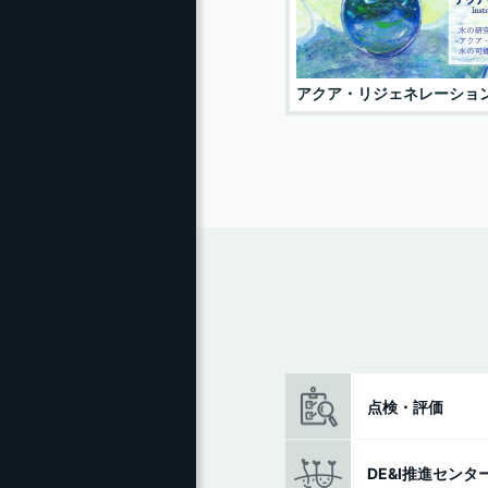
広報・刊行物
アクア・リジェネレーショ
点検・評価
DE&I推進センタ