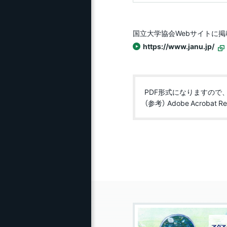
研究推進ガイド
ェ
ス）
長野県内高校生による科
目等履修生（先取り履修
研究活動・研究費等の
国立大学協会Webサイトに
青
生）
不正防止
https://www.janu.jp/
典
研究推進（支援）について
NG
PDF形式になりますので
ひ
（参考） Adobe Acrobat R
エ
事
ト