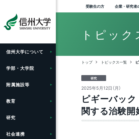
受験生の方
企業・研究者
トピック
信州大学に
ついて
学長メッセージ
人文学部
総合博物館
教育ハイライト
研究ハイライト
社会連携の目標と特色
グローバル化に向けた
学生総合支援センターの
学部入試案内（入試情報
入
理
信
松
刊
法
お
附
学
学
開
地域
ア
バ
産
信
Agr
学
研
寄
地
市
附
留
セ
学内
附
学
キ
グ
目標と取り組み
利用
ポータル）
ン“
（デ
る
ッ
ンタ
tra
進機
ベー
セ
ー
トップ
トピックス一覧
ピ
グ
携ガ
（工
を
学部・大学院
大学概要・理念
教育学部
附属図書館
教育に関する目標と方針
アクア・リジェネレーシ
地域における連携活動
卒
大
長野
広報
法
募
附
環
高
社
信州
地
出
医
信
年
情
各
学
フ
ョン機構
グローバル化推進センタ
授業料免除・奨学金
受験生向け「学び検索ナ
グ
教
リ
研
と
生
卒
留
研究
ー
ビ」
テ
針
SP
産
国
ー
附属施設等
信州大学の方針・取組
経法学部
医学部附属病院
教育の特色
地域の方に向けた
歴
歴
長野
ソ
個
事
附
信
e-
繊
新
「揺
オ
自
海
学
（カ
わ
の
セン
信
2025年5月12日（月）
先鋭領域融合研究群
公開講座等
学生寮
公
報
報
実
学
か
総
教
ー）
域
（
（工
ィ
ピギーバック
留学支援
大学院入試案内
【グ
輸
ロ
推進
教育
キャンパス案内
理学部
教育学部附属志賀自然教
シラバス
学
伊
附
環
山
青
イ
交
ー
出管
育研究施設
社会実装研究クラスター
教職員の兼業について
課外活動・サークル
関する治験開
動
教
歴
ー
信
信
典
の
ハ
ジョ
入
長
信
信州留学生就職促進プロ
人
ァ
り
（ア
博
信
ンタ
研究
広報・刊行物
医学部
グローバル教育
信
上
附
次
証
グラム『留JOB信州』
基
ー）
挑
い
（長
教育学部附属次世代型学
共同研究・受託研究
施設利用について
学内ネットワークの利用
環
グ
テ
産
ひ
そ
中期
企
及び
一覧
び研究開発センター
（産学連携）のご案内
特
ー
の
エ
全
ア
た
社会連携
情報公開
工学部
キャリア教育
組
松
附
プロ
国際学術交流協定締結機
ム
先
業