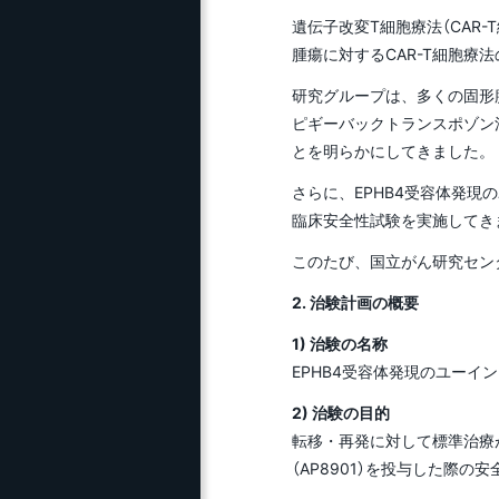
研究推進ガイド
ェ
ス）
遺伝子改変T細胞療法（CA
長野県内高校生による科
腫瘍に対するCAR-T細胞療
目等履修生（先取り履修
研究活動・研究費等の
青
生）
不正防止
研究グループは、多くの固形腫
典
ピギーバックトランスポゾン法
とを明らかにしてきました。
研究推進（支援）について
NG
さらに、EPHB4受容体発
臨床安全性試験を実施してき
ひ
エ
このたび、国立がん研究セン
2. 治験計画の概要
事
ト
1) 治験の名称
EPHB4受容体発現のユーイン
2) 治験の目的
転移・再発に対して標準治療が
（AP8901）を投与した際