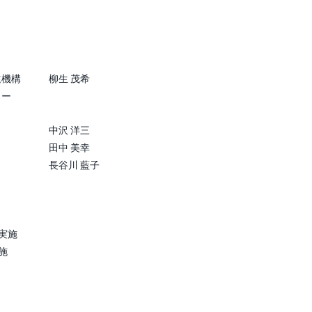
進機構
柳生 茂希
ター
中沢 洋三
田中 美幸
長谷川 藍子
実施
施