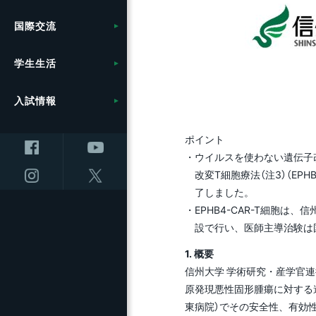
計画
学
信
援
共同研究・受託研究
附属図書館の利用
広
応
関一覧
方
展開
教育学部附属学校
共創研究クラスターおよ
（産学連携）のご案内
学
セ
キャ
国際交流
採用情報
農学部
共通教育
役
長
（
地
（松
び共創研究所
信
地
10
つ
大
事
健康管理・相談窓口
統
ー）
創
ロ
ム
ト
理学部附属湖沼高地教育
環境への取り組み
学
ラム
保支
学生生活
繊維学部
教育の質向上に向けた取
国
フ
研究センター
研究の目標と特色
信
事
り組み
就職・キャリアサポート
規
入
ン
展
ス
統合報告書
キ
研
（F
入試情報
全学教育センター
農学部附属アルプス圏フ
インキュベーション施設
セ
ト（
ス）
リカレント学習プログラ
留学・国際交流支援
信
信
ィールド科学教育研究セ
の利用について
オ
学 
大
ム推進本部
地域医療（医学部附属病
ラ
動
ンター
ノ
大学院
ポイント
講
院）
教
先
（OV
ウイルスを使わない遺伝子改
研究プロジェクト
ンタ
教育プロジェクト
大
改変T細胞療法（注3）（E
全
キャ
防災・減災に向けた取り
（環
リ
国
了しました。
ラ
研究・産学官連携推進組
組み
ム
セン
教育・学生支援組織等に
EPHB4-CAR-T細胞
織等について
上
ついて
設で行い、医師主導治験は
超
設（
研究・産学官連携推進組
附
進
ス）
研究者・研究内容を探す
織等について
1. 概要
教育・研究に関する情報
信が
信州大学 学術研究・産学官
医
オ
ご寄附について
原発現悪性固形腫瘍に対する
高等教育コンソーシアム
コ
ノ
東病院）でその安全性、有効
信州
チャ
（O