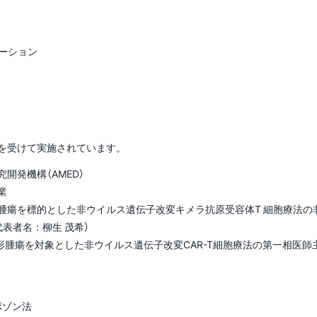
デーション
を受けて実施されています。
開発機構（AMED）
業
部腫瘍を標的とした非ウイルス遺伝子改変キメラ抗原受容体T 細胞療法の非臨床
研究代表者名：柳生 茂希）
形腫瘍を対象とした非ウイルス遺伝子改変CAR-T細胞療法の第一相医師主導治験
ポゾン法