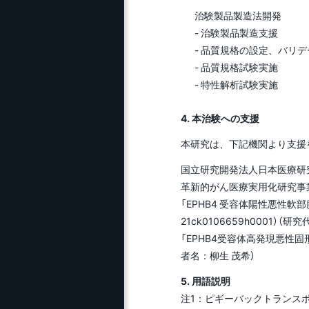
治験製品製造法開発
- 治験製品製造支援
- 品質規格の設定、バリ
- 品質規格試験実施
- 特性解析試験実施
4. 本治験への支援
本研究は、下記機関より支援
国立研究開発法人日本医療研究
革新的がん医療実用化研究事
「EPHB4 受容体陽性悪性軟
21ck0106659h0001）（
「EPHB4受容体高発現悪性固
者名：柳生 茂希）
5. 用語説明
注1：ピギーバックトランス