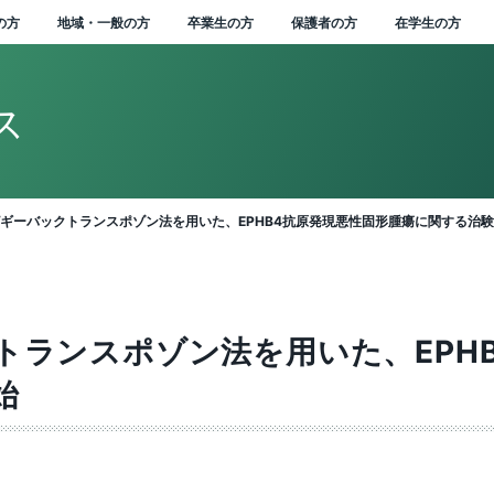
の方
地域・一般の方
卒業生の方
保護者の方
在学生の方
ス
学式学長式辞
念・目標
州大学長期ビジョ
本キャンパス
行物
人に関する情報
知らせ一覧
属幼稚園
位授与の方針
部を越えた共通教育
講中のプログラム
STEAM教育に関す
ドミッションセンター
イオメディカル研究所
学連携の手続きやメリ
州科学技術総合振興セ
i-
術研究・産学官連携推
究者・研究成果データ
附金のお願い
域との連携協定
民開放授業
属図書館
学生サポート
ンターからのお知らせ
ポータル ACSU
属図書館
生相談センター
ャリア教育・サポート
ローバル化推進センタ
大学の歴史
学章等データの使用につ
学長
信州大学サポーターズク
中期目標・中期計画 /
信州大学行動規範
広報誌「信大NOW」
新着動画一覧
役員等一覧
教育・研究の目的
2020年度分
VISION2030”
ィプロマ・ポリシー）
国際共修人材育成プロ
トを知りたい（産学連
ー（SASTec）（長野
nsformation（農X）
構（SUIRLO）
ス（SOAR)
ンター
いて
ラブ
各評価結果
バックナンバー
ギーバックトランスポゾン法を用いた、EPHB4抗原発現悪性固形腫瘍に関する治
ラム
イド）
学）キャンパス）
実現する信州農X実践
業式学長告辞
学の概要
（教育）キャンパス
誌「信大NOW」
人文書の情報公開
集終了情報一覧
属長野小学校
境マインドの育成
等教育研究センター
会基盤研究所
大学 知の森基金
域防災減災センター
前講座
学部附属病院
州大学から海外へ
間行事
報基盤センター
附属図書館でできるこ
生相談センター 障害学
大学の沿革
理事（総括（プロボスト）
信州大学教職員人材育成
組織一覧
組織一覧
2019年度分
ィールド
レーター・ユニバーシ
育課程編成・実施の方
サーチアドミニストレ
究紹介冊子
支援室
業者数・進路状況
学支援
シンボルマーク・スクー
担当）
同窓会
信州大学改革実行プラン
基本方針等
ィ・ビジョン
ARC NAGANO「しあ
学連携を推進する組織
際科学イノベーション
ション室
ルカラー制定の歴史
inGEAR
代学長
史・沿革
（工学）キャンパス
ーシャルメディア
人情報保護に関する情
務・技術系職員採用情
属松本小学校
州の地域性を活かした
Learningセンター
維科学研究所
型コロナウイルス緊急
れやすさマップ」を活
ンデマンド配信講座
然科学館
外から信州大学へ
生保険
沿革図
ガバナンス・コードにか
教員組織・教員数
平成30年度分
リキュラム･ポリシ
せ信州」を創造する地
活動内容を知りたい
ター（AICS）（長野
州大学コアファシリテ
式アカウント一覧
践教育
生経済支援
して地震に備える
合健康安全センター
職支援センター
理事（教学グローバル担
DE&I推進センター
かる適合状況等
活性化高度人材育成プ
学術研究・産学官連携
学）キャンパス）
構築支援プログラム
トランスポゾン法を用いた、EPH
ローバル版】グレータ
出監理室（安全保障輸
当）
ミッションの再定義
グラム
機構（SUIRLO））
章・シンボルマーク
那キャンパス
属長野中学校
境マインド推進センタ
岳科学研究拠点
少年のための科学の祭
ンキュベーション施設
通機関の学生割引
部局等別の沿革
信州大学研究者総覧
平成29年度分
・ユニバーシティ・ ビ
理）
始
画チャンネル
育・研究に関する情報
史と伝統に基づいた
州大学公認クラウドフ
州リビング・ラボ
利用について
ラスメント防止への取
ハラスメント防止への取
業務方法書
(SOAR)
ン（VGSU Global）
学者受入れの方針
野市ものづくり支援セ
州大学見本市
材づくり
ンディング
組み
理事（研究、産学官・社
り組み
ドミッション･ポリシ
士支援「次世代研究者
州大学の保有特許につ
ー（UFO Nagano）
州大学歌
田キャンパス
属松本中学校
世代空モビリティシス
明書自動発行機
大学の歴史資料
平成28年度分
盤研究支援センター
会連携担当）
戦的研究プログラム」
て知りたい（保有特許
野（工学）キャンパス）
境報告書
ローバル化推進センタ
ム研究拠点
学連携による観光産業
らめき☆ときめきサイ
の他施設利用について
点検・評価
学位授与の方針
目標・中期計画 /
業の得意技術を活用し
「次世代AI人材育成
）
色のある教育プログラ
中核人材育成・強化事
ンス
面禁煙化について
SOGIの多様性を尊重す
（ディプロマ・ポリシー）
クションプラン（行動
信州型医療機器開発支
織一覧
本附属学校園
属特別支援学校
平成27年度分
グラム」
鋭領域融合研究群
理事（グリーン社会協
るための方針等