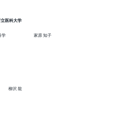
府立医科大学
科学
家原 知子
柳沢 龍