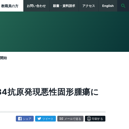
教職員の方
お問い合わせ
願書・資料請求
アクセス
English
験開始
B4抗原発現悪性固形腫瘍に
シェア
ツイート
メールで送る
印刷する