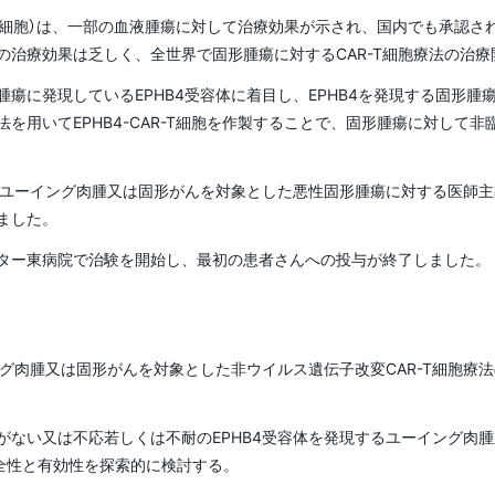
役員会議事要録
授業内容
クト
副学長（入試担当）
R-T細胞）は、一部の血液腫瘍に対して治療効果が示され、国内でも承認
安全衛生基本方針
法の治療効果は乏しく、全世界で固形腫瘍に対するCAR-T細胞療法の治
監事候補者選考会議
卒業要件、取得可能な学
少年のための科学の祭
副学長（国際担当）
位(学部)
瘍に発現しているEPHB4受容体に着目し、EPHB4を発現する固形腫
全面禁煙化について
を用いてEPHB4-CAR-T細胞を作製することで、固形腫瘍に対して
副学長（研究担当）
修了要件、取得可能な学
反社会的勢力に対する
SDプロジェクト
位(大学院)
基本方針
現のユーイング肉腫又は固形がんを対象とした悪性固形腫瘍に対する医師
副学長（産学官・社会連
ました。
らめき☆ときめきサイ
携担当）
教育・研究環境
コンプライアンス関連窓
ンス
口
ター東病院で治験を開始し、最初の患者さんへの投与が終了しました。
副学長（エンロールメン
授業料・入学料等の費用
業年度終了プロジェク
ト・マネジメント担当）
情報ネットワークの安全
な利用への取り組み
学生に対する支援
副学長（情報DX担当）
グ肉腫又は固形がんを対象とした非ウイルス遺伝子改変CAR-T細胞療法の第
教員の養成の状況に関す
副学長（特命戦略（新学
る情報
ない又は不応若しくは不耐のEPHB4受容体を発現するユーイング肉腫又は
術・イニシアティブ）担
の安全性と有効性を探索的に検討する。
当）
教職大学院における関係