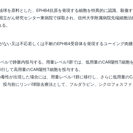
者との協力状況
副学長（特命戦略（グロー
球を原料とした、EPHB4抗原を発現する細胞を特異的に認識、殺傷するCA
バル・イニシアティブ）
国立がん研究センター東病院で採取され、信州大学附属病院先端細胞治
担当）
れる。
副学長（特命戦略（新産業
創出、スタートアップ）
がない又は不応若しくは不耐のEPHB4受容体を発現するユーイング肉
担当）
量レベルで静脈内投与する。用量レベル1群では、低用量のCAR陽性T細
副学長（特命戦略（アカデ
行して高用量のCAR陽性T細胞を投与する。
ミック・デザイン）担当）
の毒性が出現した場合には、用量レベル-1群に移行し、さらに低用量のC
には、投与前にリンパ球除去療法として、フルダラビン、シクロフォスフ
監事
監事