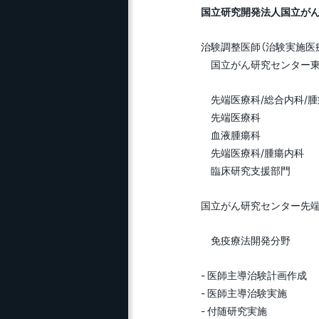
国立研究開発法人国立が
治験調整医師（治験実施医
国立がん研究センター東
先端医療科/総合内科/腫
先端医療科
血液腫瘍科
先端医療科/腫瘍内科
臨床研究支援部門
国立がん研究センター先
免疫療法開発分野
- 医師主導治験計画作成
- 医師主導治験実施
- 付随研究実施