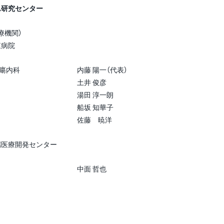
ん研究センター
療機関）
病院
瘍内科
内藤 陽一（代表）
土井 俊彦
湯田 淳一朗
船坂 知華子
佐藤 暁洋
端医療開発センター
中面 哲也