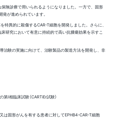
され保険診療で用いられるようになりました。一方で、固形
療開発が進められています。
瘍を特異的に殺傷するCAR-T細胞を開発しました。さらに、
非臨床研究において有意に持続的で高い抗腫瘍効果を示すこ
主導治験の実施に向けて、治験製品の製造方法を開発し、非
I相臨床試験（CARTiEr試験）
固形がんを有する患者に対してEPHB4-CAR-T細胞