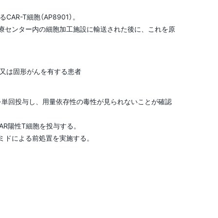
R-T細胞（AP8901）。
療センター内の細胞加工施設に輸送された後に、これを原
腫又は固形がんを有する患者
胞を単回投与し、用量依存性の毒性が見られないことが確認
AR陽性T細胞を投与する。
ァミドによる前処置を実施する。