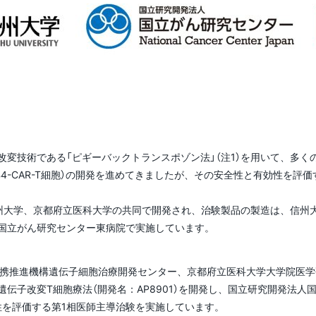
）
修成果の評価に関する
州地域技術メディカル
事業
報・刊行物
用微生物学ルネサンス
学部等の設置計画の概要
創、情報DX担当）
針
センター（CSMIT）
生相談センター
ンター
ンパス（就業）環境に
等
教育課程編成・実施の方
員等一覧
野附属学校
平成26年度分
アセスメント・ポリシ
域基幹産業を再定義･
本キャンパス）
州データサイエンスプ
域防災減災センター
0年企業創出プログラ
いての意見・要望等
環境への取り組み
針
学改革
業年度終了プロジェク
合報告書
新する人材創出プログ
グラム
-地域中小企業人材確
理事（総務、財務担当）、
（カリキュラム・ポリシ
生総合支援センター
財務諸表等
「ENGINE」
援等事業-
事務局長
ー）
立大学法人信州大学
平成25年度分
ァイバーイノベーショ
州地域技術メディカル
防災への取り組み
務執行組織のデザイン
則集
試に関する情報
・インキュベーター
開センター
テートメント
ャリア教育・サポート
役職員の報酬・給与等
究者皆学修プロジェク
ii）施設（上田キャンパ
理事（DE&I推進担当）
入学者受入れの方針
平成24年度分
ンター
キャンパスマスタープラ
AMED事業）/信州大
（アドミッション・ポリ
州大学サポーターズク
州大学における
ープンベンチャー・イ
ン
医学部 公正研究推進
学の取り組み
シー）
ブ・同窓会
物実験等に関する情報
監査情報
ベーションセンター
副学長（広報、学術情
平成23年度分
座
職支援センター
進植物工場研究教育セ
IC）
報・附属図書館担当）
変技術である「ピギーバックトランスポゾン法」（注1）を用いて、多くの
信州大学ネーミングライ
ー（SU-PLAF）（上田
学修成果の評価に関する
学の施設について
財務調達に関する情報
PHB4-CAR-T細胞）の開発を進めてきましたが、その安全性と有効性
ツ事業について
平成22年度分
学横断特別教育プログ
ンパス）
方針
境施設部）
カレント学習プログラ
際科学イノベーション
副学長（医療人材育成担
ム
（アセスメント・ポリシ
推進本部
ター（AICS）
当）
資金運用の実績
は、信州大学、京都府立医科大学の共同で開発され、治験製品の製造は、信
ー）
研究活動・研究費等の
平成21年度分
田市産学官連携支援施
不正防止
国立がん研究センター東病院で実施しています。
少子高齢化社会での先
AREC）（上田キャンパ
属図書館
副学長（附属病院担当）
学長選考・監察会議
的がん医療人養成（北
入学者・学生数
んプロ）
安全保障輸出管理
連携推進機構遺伝子細胞治療開発センター、京都府立医科大学大学院医学
学部附属病院
副学長（教育、附属学校
経営協議会
ープンベンチャー・イ
卒業者数・進路状況
遺伝子改変T細胞療法（開発名：AP8901）を開発し、国立研究開発法
担当）
ア・サイエンスティー
ベーションセンター
危険物管理
性を評価する第1相医師主導治験を実施しています。
―(CST)養成プロジ
VIC）（上田キャンパ