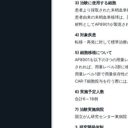
3) 治験に使用する細胞
患者より採取された末梢血単核
患者由来の末梢血単核球は、
材料としてAP8901が製造さ
4) 対象疾患
転移・再発に対して標準治療
5) 細胞移植について
AP8901を以下の3つの用
されれば、用量レベル2群に移
用量レベル1群で用量依存性
CAR-T細胞投与を行う際
6) 実施予定人数
合計6～18例
7) 治験実施病院
国立がん研究センター東病院
3. 研究開発体制