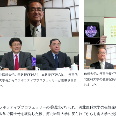
者との協力状況
副学長（特命戦略（グロー
バル・イニシアティブ）
担当）
副学長（特命戦略（新産業
創出、スタートアップ）
担当）
監事
監事
信州大学の濱田学長（下
北医科大学の田教授(下段左)、崔教授(下段右)に、濱田信
北医科大学の翟書記長
大学長からコラボラティブプロフェッサーが委嘱されま
れました。
た。
ボラティブプロフェッサーの委嘱式が行われ、河北医科大学の崔慧先
大学で博士号を取得した後、河北医科大学に戻られてからも両大学の交