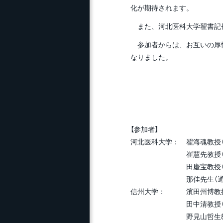
化が期待されます。
また、河北医科大学翟書記長
参加者からは、お互いの厚情
なりました。
【参加者】
河北医科大学： 翟海魂教授
崔慧先教授（教
田慶宝教授（国際
那佳先生（通訳
信州大学： 濱田州博教授
田中清教授（国際交
野見山哲生教授（医