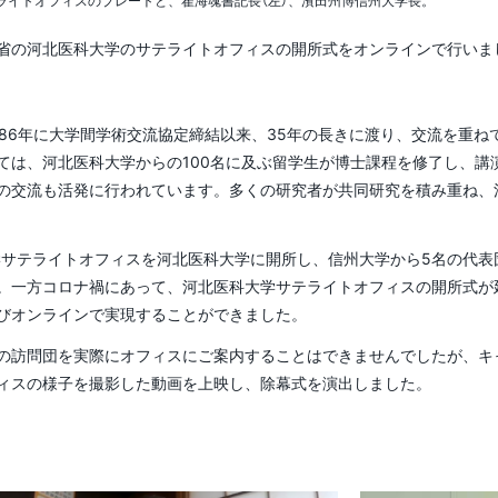
ライトオフィスのプレートと、翟海魂書記長（左）、濱田州博信州大学長。
役員会議事要録
授業内容
副学長（入試担当）
安全衛生基本方針
河北省の河北医科大学のサテライトオフィスの開所式をオンラインで行いま
ア・サイエンスティー
監事候補者選考会議
卒業要件、取得可能な学
―(CST)養成プロジ
副学長（国際担当）
位(学部)
全面禁煙化について
クト
86年に大学間学術交流協定締結以来、35年の長きに渡り、交流を重ね
副学長（研究担当）
修了要件、取得可能な学
反社会的勢力に対する
ては、河北医科大学からの100名に及ぶ留学生が博士課程を修了し、講
少年のための科学の祭
位(大学院)
基本方針
の交流も活発に行われています。多くの研究者が共同研究を積み重ね、
副学長（産学官・社会連
携担当）
教育・研究環境
コンプライアンス関連窓
SDプロジェクト
学サテライトオフィスを河北医科大学に開所し、信州大学から5名の代表
口
副学長（エンロールメン
。一方コロナ禍にあって、河北医科大学サテライトオフィスの開所式が
授業料・入学料等の費用
らめき☆ときめきサイ
ト・マネジメント担当）
びオンラインで実現することができました。
情報ネットワークの安全
ンス
な利用への取り組み
学生に対する支援
訪問団を実際にオフィスにご案内することはできませんでしたが、キ
副学長（情報DX担当）
ィスの様子を撮影した動画を上映し、除幕式を演出しました。
業年度終了プロジェク
教員の養成の状況に関す
副学長（特命戦略（新学
る情報
術・イニシアティブ）担
当）
教職大学院における関係