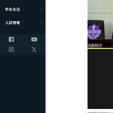
計画
学
博
信
援
共同研究・受託研究
附属図書館の利用
広
応
関一覧
方
挑
展開
共創研究クラスターおよ
（産学連携）のご案内
学
セ
キャ
学生生活
採用情報
農学部
共通教育
役
長
（
及び
（松
び共創研究所
信
地
10
つ
大
事
健康管理・相談窓口
統
ー）
プロ
ロ
ム
ト
環境への取り組み
学
保支
入試情報
繊維学部
教育の質向上に向けた取
国
フ
研究の目標と特色
信
事
り組み
就職・キャリアサポート
規
入
地
ン
展
ス
統合報告書
キ
創
（F
全学教育センター
インキュベーション施設
セ
ラム
ス）
リカレント学習プログラ
留学・国際交流支援
信
信
の利用について
オ
大
ム推進本部
地域医療（医学部附属病
ラ
動
ノ
大学院
院）
教
研
先
（OV
研究プロジェクト
ト（
ンタ
教育プロジェクト
大
学 
キャ
防災・減災に向けた取り
（環
リ
国
講
研究・産学官連携推進組
組み
ム
セン
教育・学生支援組織等に
織等について
上
ついて
全
設（
研究・産学官連携推進組
附
ラ
ス）
研究者・研究内容を探す
織等について
教育・研究に関する情報
医
超
オ
ご寄附について
高等教育コンソーシアム
進
ノ
信州
信が
（O