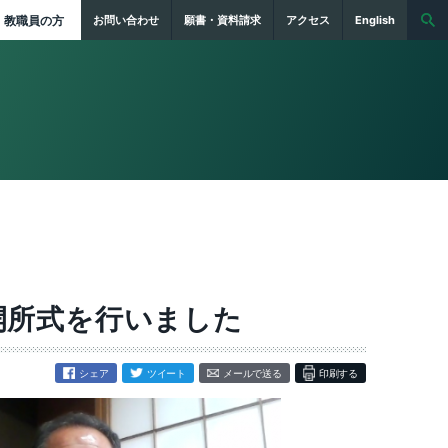
教職員の方
お問い合わせ
願書・資料請求
アクセス
English
開所式を行いました
シェア
ツイート
メールで送る
印刷する