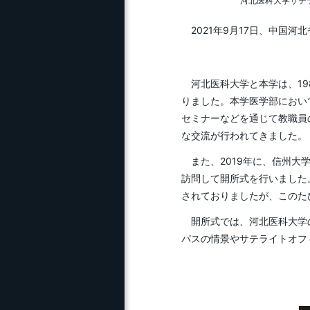
河北医科大学サテ
研究推進ガイド
ス）
長野県内高校生による科
2021年9月17日、中国
コ
目等履修生（先取り履修
研究活動・研究費等の
チャ
生）
不正防止
ェ
河北医科大学と本学は、19
研究推進（支援）について
りました。本学医学部におい
青
典
セミナーなどを通じて教職員
な交流が行われてきました。
NG
また、2019年に、信州大
訪問して開所式を行いました
ひ
されておりましたが、このた
エ
開所式では、河北医科大学の
パスの情景やサテライトオフ
事
ト