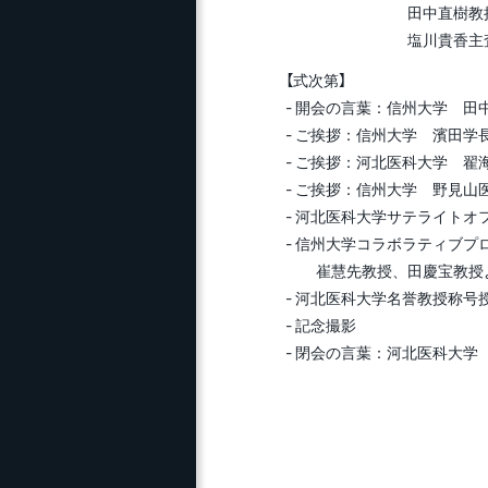
田中直樹教授（医学
塩川貴香主査（進
【式次第】
- 開会の言葉：信州大学 田
- ご挨拶：信州大学 濱田学
- ご挨拶：河北医科大学 翟
- ご挨拶：信州大学 野見山
- 河北医科大学サテライト
- 信州大学コラボラティブプ
崔慧先教授、田慶宝教授
- 河北医科大学名誉教授称号
- 記念撮影
- 閉会の言葉：河北医科大学