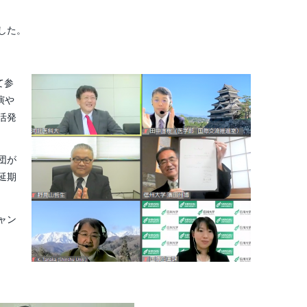
した。
て参
演や
活発
団が
延期
ャン