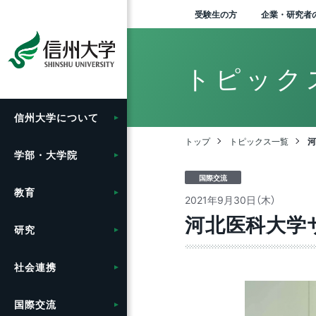
受験生の方
企業・研究者
トピック
信州大学に
ついて
学長メッセージ
人文学部
教育ハイライト
研究ハイライト
社会連携の目標と特色
グローバル化に向けた
学生総合支援センターの
学部入試案内（入試情報
入
理
信
松
刊
法
お
学
学
開
地域
ア
バ
産
信
Agr
学
研
寄
地
市
附
留
セ
学内
附
学
キ
グ
目標と取り組み
利用
ポータル）
ン“
（デ
る
ッ
ンタ
tra
進機
ベー
セ
ー
トップ
トピックス一覧
河
グ
携ガ
（工
を
学部・大学院
大学概要・理念
教育学部
教育に関する目標と方針
アクア・リジェネレーシ
地域における連携活動
卒
大
長野
広報
法
募
環
高
社
信州
地
出
医
信
年
情
各
学
フ
ョン機構
グローバル化推進センタ
授業料免除・奨学金
大学院入試案内
グ
教
リ
研
と
生
卒
留
国際交流
ー
テ
針
医
産
国
ー
教育
信州大学の方針・取組
経法学部
教育の特色
地域の方に向けた
歴
歴
長野
ソ
個
事
信
e-
繊
新
「揺
オ
自
海
学
（カ
ロ
の
セン
信
2021年9月30日（木）
先鋭領域融合研究群
公開講座等
学生寮
公
報
報
実
学
か
総
教
ー）
（
（工
ィ
河北医科大学
留学支援
【グ
輸
推進
研究
キャンパス案内
理学部
シラバス
学
伊
環
山
青
イ
交
ー
SP
出管
社会実装研究クラスター
教職員の兼業について
課外活動・サークル
動
教
歴
ー
信
信
典
の
ハ
ジョ
入
わ
長
信
信州留学生就職促進プロ
人
ァ
り
（ア
域
信
ンタ
社会連携
広報・刊行物
医学部
グローバル教育
信
上
次
証
グラム『留JOB信州』
基
ー）
ロ
い
（長
共同研究・受託研究
施設利用について
学内ネットワークの利用
環
グ
テ
産
ひ
そ
中期
企
一覧
（産学連携）のご案内
特
ー
の
エ
全
ア
た
国際交流
情報公開
工学部
キャリア教育
組
松
国際学術交流協定締結機
ム
先
業