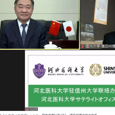
）
修成果の評価に関する
士支援「次世代研究者
州地域技術メディカル
事業
報・刊行物
用微生物学ルネサンス
学部等の設置計画の概要
創、情報DX担当）
針
戦的研究プログラム」
センター（CSMIT）
生相談センター
ンター
ンパス（就業）環境に
等
教育課程編成・実施の方
員等一覧
野附属学校
平成26年度分
アセスメント・ポリシ
「次世代AI人材育成
本キャンパス）
州データサイエンスプ
域防災減災センター
0年企業創出プログラ
いての意見・要望等
環境への取り組み
針
学改革
業年度終了プロジェク
合報告書
グラム」
グラム
-地域中小企業人材確
理事（総務、財務担当）、
（カリキュラム・ポリシ
生総合支援センター
財務諸表等
援等事業-
事務局長
ー）
立大学法人信州大学
平成25年度分
ァイバーイノベーショ
州地域技術メディカル
防災への取り組み
務執行組織のデザイン
則集
試に関する情報
域基幹産業を再定義･
・インキュベーター
開センター
テートメント
ャリア教育・サポート
役職員の報酬・給与等
新する人材創出プログ
ii）施設（上田キャンパ
理事（DE&I推進担当）
入学者受入れの方針
平成24年度分
ンター
キャンパスマスタープラ
「ENGINE」
（アドミッション・ポリ
州大学サポーターズク
州大学における
ープンベンチャー・イ
ン
学の取り組み
シー）
ブ・同窓会
物実験等に関する情報
監査情報
ベーションセンター
副学長（広報、学術情
平成23年度分
職支援センター
究者皆学修プロジェク
進植物工場研究教育セ
IC）
報・附属図書館担当）
信州大学ネーミングライ
AMED事業）/信州大
ー（SU-PLAF）（上田
学修成果の評価に関する
学の施設について
財務調達に関する情報
ツ事業について
平成22年度分
医学部 公正研究推進
ンパス）
方針
境施設部）
カレント学習プログラ
際科学イノベーション
副学長（医療人材育成担
座
（アセスメント・ポリシ
推進本部
ター（AICS）
当）
資金運用の実績
ー）
研究活動・研究費等の
平成21年度分
田市産学官連携支援施
不正防止
学横断特別教育プログ
AREC）（上田キャンパ
属図書館
副学長（附属病院担当）
学長選考・監察会議
ム
入学者・学生数
安全保障輸出管理
学部附属病院
副学長（教育、附属学校
経営協議会
少子高齢化社会での先
ープンベンチャー・イ
卒業者数・進路状況
担当）
的がん医療人養成（北
ベーションセンター
危険物管理
んプロ）
VIC）（上田キャンパ