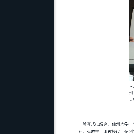
河
州
し
除幕式に続き、信州大学コラ
た。崔教授、田教授は、信州