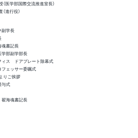
部国際交流推進室長）
行役）
中副学長
長
海魂書記長
医学部副学部長
オフィス ドアプレート除幕式
ロフェッサー委嘱式
よりご挨拶
授与式
 翟海魂書記長