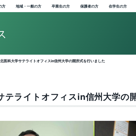
の方
地域・一般の方
卒業生の方
保護者の方
在学生の方
ス
学式学長式辞
念・目標
州大学長期ビジョ
本キャンパス
行物
人に関する情報
知らせ一覧
位授与の方針
部を越えた共通教育
講中のプログラム
STEAM教育に関す
ドミッションセンター
イオメディカル研究所
学連携の手続きやメリ
州科学技術総合振興セ
i-
術研究・産学官連携推
究者・研究成果データ
附金のお願い
域との連携協定
民開放授業
属図書館
学生サポート
ンターからのお知らせ
ポータル ACSU
属図書館
生相談センター
ャリア教育・サポート
ローバル化推進センタ
大学の歴史
学章等データの使用につ
学長
信州大学サポーターズク
中期目標・中期計画 /
信州大学行動規範
広報誌「信大NOW」
新着動画一覧
役員等一覧
教育・研究の目的
2020年度分
VISION2030”
ィプロマ・ポリシー）
国際共修人材育成プロ
トを知りたい（産学連
ー（SASTec）（長野
nsformation（農X）
構（SUIRLO）
ス（SOAR)
ンター
いて
ラブ
各評価結果
バックナンバー
北医科大学サテライトオフィスin信州大学の開所式を行いました
ラム
イド）
学）キャンパス）
実現する信州農X実践
業式学長告辞
学の概要
（教育）キャンパス
誌「信大NOW」
人文書の情報公開
集終了情報一覧
境マインドの育成
等教育研究センター
会基盤研究所
大学 知の森基金
域防災減災センター
前講座
学部附属病院
州大学から海外へ
間行事
報基盤センター
附属図書館でできるこ
生相談センター 障害学
大学の沿革
理事（総括（プロボスト）
信州大学教職員人材育成
組織一覧
組織一覧
2019年度分
ィールド
レーター・ユニバーシ
育課程編成・実施の方
サーチアドミニストレ
究紹介冊子
支援室
業者数・進路状況
学支援
シンボルマーク・スクー
担当）
同窓会
信州大学改革実行プラン
基本方針等
ィ・ビジョン
療機器産業人材育成プ
学連携を推進する組織
際科学イノベーション
ション室
ルカラー制定の歴史
inGEAR
代学長
史・沿革
（工学）キャンパス
ーシャルメディア
人情報保護に関する情
務・技術系職員採用情
州の地域性を活かした
Learningセンター
維科学研究所
型コロナウイルス緊急
れやすさマップ」を活
ンデマンド配信講座
然科学館
外から信州大学へ
生保険
沿革図
ガバナンス・コードにか
教員組織・教員数
平成30年度分
リキュラム･ポリシ
グラム
活動内容を知りたい
ター（AICS）（長野
州大学コアファシリテ
式アカウント一覧
践教育
生経済支援
して地震に備える
合健康安全センター
職支援センター
理事（教学グローバル担
DE&I推進センター
かる適合状況等
学術研究・産学官連携
学）キャンパス）
構築支援プログラム
サテライトオフィスin信州大学の
ローバル版】グレータ
出監理室（安全保障輸
当）
ミッションの再定義
機構（SUIRLO））
章・シンボルマーク
那キャンパス
境マインド推進センタ
岳科学研究拠点
少年のための科学の祭
ンキュベーション施設
通機関の学生割引
部局等別の沿革
信州大学研究者総覧
平成29年度分
・ユニバーシティ・ ビ
ARC NAGANO「しあ
理）
画チャンネル
育・研究に関する情報
史と伝統に基づいた
州大学公認クラウドフ
州リビング・ラボ
利用について
ラスメント防止への取
ハラスメント防止への取
業務方法書
(SOAR)
ン（VGSU Global）
学者受入れの方針
せ信州」を創造する地
野市ものづくり支援セ
州大学見本市
材づくり
ンディング
組み
理事（研究、産学官・社
り組み
ドミッション･ポリシ
活性化高度人材育成プ
州大学の保有特許につ
ー（UFO Nagano）
州大学歌
田キャンパス
世代空モビリティシス
明書自動発行機
大学の歴史資料
平成28年度分
盤研究支援センター
会連携担当）
グラム
て知りたい（保有特許
野（工学）キャンパス）
境報告書
ローバル化推進センタ
ム研究拠点
学連携による観光産業
らめき☆ときめきサイ
の他施設利用について
点検・評価
学位授与の方針
目標・中期計画 /
業の得意技術を活用し
）
色のある教育プログラ
中核人材育成・強化事
ンス
面禁煙化について
SOGIの多様性を尊重す
（ディプロマ・ポリシー）
クションプラン（行動
信州型医療機器開発支
織一覧
本附属学校園
平成27年度分
鋭領域融合研究群
理事（グリーン社会協
るための方針等