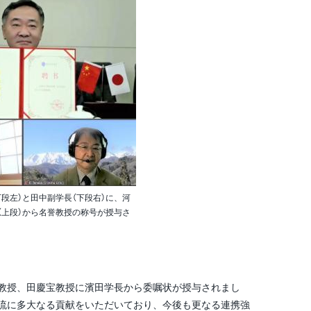
段左）と田中副学長（下段右）に、河
（上段）から名誉教授の称号が授与さ
教授、田慶宝教授に濱田学長から委嘱状が授与されまし
流に多大なる貢献をいただいており、今後も更なる連携強