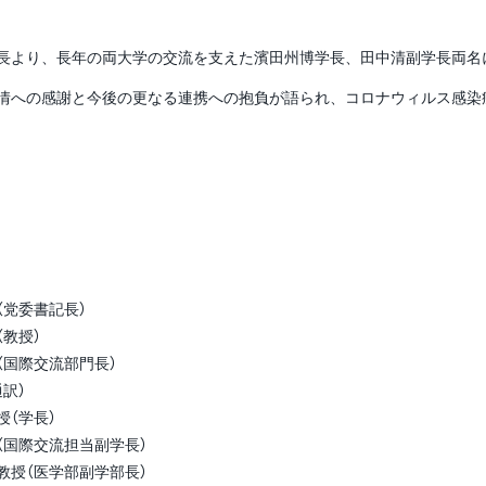
より、長年の両大学の交流を支えた濱田州博学長、田中清副学長両名
への感謝と今後の更なる連携への抱負が語られ、コロナウィルス感染
（党委書記長）
授）
交流部門長）
）
（学長）
流担当副学長）
学部副学部長）