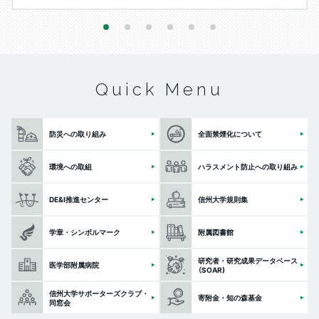
1
2
3
4
5
6
Quick Menu
防災への取り組み
全面禁煙化について
環境への取組
ハラスメント防止への取り組み
DE&I推進センター
信州大学規則集
学章・シンボルマーク
附属図書館
研究者・研究成果データベース
医学部附属病院
（SOAR)
信州大学サポーターズクラブ・
寄附金・知の森基金
同窓会