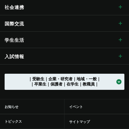
卒業式学長告辞
理念・目標
信州大学の方針・取組 トップ
キャンパス案内
経法学部
医学部附属病院
教育ハイライト
研究 トップ
社会連携
歴代学長
大学の概要
信州大学長期ビジョン“VISION2030”
キャンパス案内 トップ
広報・刊行物
理学部
教育学部附属志賀自然教育研究施設
教育に関する目標と方針
研究ハイライト
社会連携 トップ
国際交流
歴史・沿革
グレーター・ユニバーシティ・ビジョン
松本キャンパス
広報・刊行物 トップ
情報公開
医学部
教育学部附属次世代型学び研究開発センター
教育に関する目標と方針 トップ
教育の特色
アクア・リジェネレーション機構
社会連携の目標と特色
国際交流 トップ
学生生活
歴史・沿革 トップ
学章・シンボルマーク
【グローバル版】グレーター・ユニバーシティ・ ビジョン
長野（教育）キャンパス
刊行物
情報公開 トップ
採用情報
工学部
教育学部附属学校
学位授与の方針
教育の特色 トップ
シラバス
（ディプロマ・ポリシー）
先鋭領域融合研究群
地域における連携活動
グローバル化に向けた
目標と取り組み
（VGSU Global）
学生生活 トップ
入試情報
大学の歴史
学章・シンボルマーク
信州大学歌
長野（工学）キャンパス
広報誌「信大NOW」
法人に関する情報
採用情報 トップ
トップ
農学部
附属幼稚園
理学部附属湖沼高地教育研究センター
教育課程編成・実施の方針
学部を越えた共通教育
グローバル教育
（カリキュラム･ポリシー）
社会実装研究クラスター
地域における連携活動
地域の方に向けた
公開講座等
トップ
グローバル化推進センター
中期目標・中期計画 /
学生総合支援センターの
アクションプラン（行動計画）
利用
入試情報 トップ
｜受験生｜企業・研究者｜地域・一般｜
大学の沿革
学章等データの使用について
組織一覧
伊那キャンパス
広報誌「信大NOW」
ソーシャルメディア
法人に関する情報 トップ
法人文書の情報公開
お知らせ一覧
トップ
公式アカウント一覧
繊維学部
附属長野小学校
農学部附属アルプス圏フィールド科学教育研究センター
入学者受入れの方針
環境マインドの育成
キャリア教育
（アドミッション･ポリシー）
社会実装研究クラスター トップ
共同研究・受託研究
（産学連携）のご案内
｜卒業生｜保護者｜在学生｜教職員｜
地域との連携協定
地域の方に向けた
教職員の兼業について
公開講座等 トップ
留学支援
中期目標・中期計画 /
大学改革
学生総合支援センターの
授業料免除・奨学金
アクションプラン（行動計画）
利用 トップ
トップ
学部入試案内（入試情報ポータル）
沿革図
シンボルマーク・スクールカラー制定の歴史
役員等一覧
上田キャンパス
広報誌「信大NOW」
動画チャンネル
役員等一覧
個人情報保護に関する情報
募集終了情報一覧
バックナンバー
全学教育センター
附属松本小学校
学修成果の評価に関する方針
信州の地域性を活かした
共通教育
実践教育
（アセスメント・ポリシー）
バイオメディカル研究所
共同研究・受託研究
共創研究クラスターおよび共創研究所
（産学連携）のご案内 トップ
地域防災減災センター
市民開放授業
施設利用について
留学支援 トップ
信州留学生就職促進プログラム『留JOB信州』
中期目標・中期計画 /
事務執行組織のデザイン ステートメント
センターからのお知らせ
学生寮
各評価結果
受験生向け「学び検索ナビ」
お知らせ
イベント
部局等別の沿革
役員等一覧 トップ
国立大学法人信州大学
松本附属学校園
動画チャンネル
組織一覧
教育・研究に関する情報
事務・技術系職員採用情報
トップ
規則集
大学院
附属長野中学校
歴史と伝統に基づいた
教育の質向上に向けた取り組み
人材づくり
社会基盤研究所
産学連携の手続きやメリットを知りたい（産学連携ガイド）
研究の目標と特色
「揺れやすさマップ」を活かして地震に備える
出前講座
施設利用について トップ
共同研究・受託研究
（産学連携）のご案内
留学生サポート
国際学術交流協定締結機関一覧
信州大学改革実行プラン
大学の取り組み
年間行事
課外活動・サークル
inGEAR
大学院入試案内
トピックス
サイトマップ
大学の歴史資料
学長
信州大学サポーターズクラブ・同窓会
長野附属学校
新着動画一覧
ガバナンス・コードにかかる適合状況等
教育・研究に関する情報 トップ
環境報告書
附属松本中学校