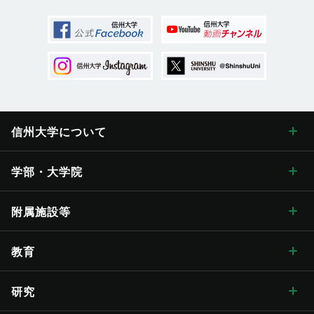
信州大学に
ついて
信州大学について トップ
学部・大学院
学長メッセージ
学部・大学院 トップ
附属施設等
学長メッセージ トップ
大学概要・理念
人文学部
総合博物館
教育
入学式学長式辞
大学概要・理念 トップ
信州大学の方針・取組
教育学部
附属図書館
教育 トップ
研究