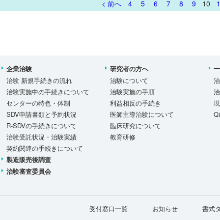
< 前へ
4
5
6
7
8
9
10
企業治験
研究者の方へ
治験 新規手続きの流れ
治験について
治験実施中の手続きについて
治験実施の手順
センターの特色・体制
利益相反の手続き
SDV申請書類と予約状況
医師主導治験について
Q
R-SDVの手続きについて
臨床研究について
治験受託状況・治験実績
教育研修
契約関連の手続きについて
製造販売後調査
治験審査委員会
受付窓口一覧
お知らせ
書式