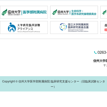
0263
信州大学
〒
Copyright © 信州大学医学部附属病院 臨床研究支援センター（旧臨床試験センタ
ー）