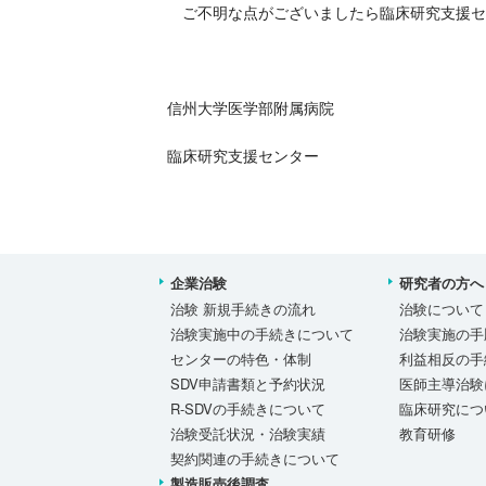
ご不明な点がございましたら臨床研究支援セ
信州大学医学部附属病院
臨床研究支援センター
企業治験
研究者の方へ
治験 新規手続きの流れ
治験について
治験実施中の手続きについて
治験実施の手
センターの特色・体制
利益相反の手
SDV申請書類と予約状況
医師主導治験
R-SDVの手続きについて
臨床研究につ
治験受託状況・治験実績
教育研修
契約関連の手続きについて
製造販売後調査