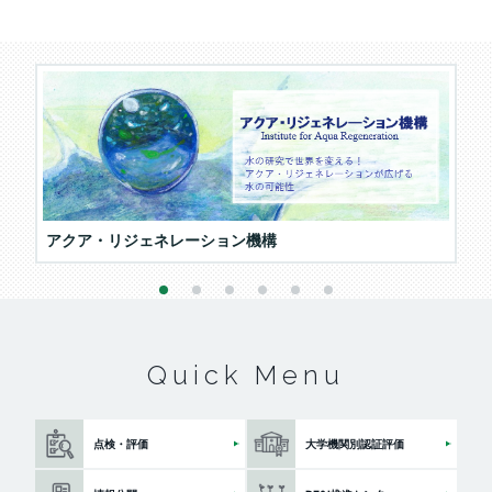
アクア・リジェネレーション機構
信
1
2
3
4
5
6
Quick Menu
点検・評価
大学機関別認証評価