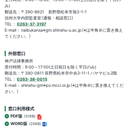
み)
郵送先：〒390-8621 長野県松本市旭3-1-1
信州大学内部監査室（通報・相談窓口）
TEL：
0263-37-3197
E-mail： naibukansa※gm.shinshu-u.ac.jp（※は半角＠に置き換え
てください。）
外部窓口
神戸法律事務所
受付時間：9:00～17:00(土日祝日を除く平日のみ)
郵送先：〒390-0811 長野県松本市中央3-11-1 ハヤマビル2階
TEL：
0263-38-0015
E-mail： shinshu-gm※po.mcci.or.jp（※は半角＠に置き換えてくだ
さい。）
窓口利用様式
PDF版
(51KB)
WORD版
(20KB)