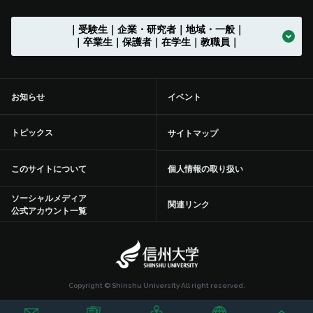
教育課程編成・実施の方針
学部を越えた共通教育
グローバル教育
（カリキュラム･ポリシー）
社会実装研究クラスター
地域における連携活動
地域の方に向けた
公開講座等
トップ
グローバル化推進センター
中期目標・中期計画 /
学生総合支援センターの
アクションプラン（行動計画）
利用
入試情報 トップ
｜受験生｜企業・研究者｜地域・一般｜
大学の沿革
学章等データの使用について
組織一覧
伊那キャンパス
広報誌「信大NOW」
ソーシャルメディア
法人に関する情報 トップ
法人文書の情報公開
お知らせ一覧
トップ
公式アカウント一覧
繊維学部
附属長野小学校
農学部附属アルプス圏フィールド科学教育研究センター
入学者受入れの方針
環境マインドの育成
キャリア教育
（アドミッション･ポリシー）
社会実装研究クラスター トップ
共同研究・受託研究
（産学連携）のご案内
｜卒業生｜保護者｜在学生｜教職員｜
地域との連携協定
地域の方に向けた
教職員の兼業について
公開講座等 トップ
留学支援
中期目標・中期計画 /
大学改革
学生総合支援センターの
授業料免除・奨学金
アクションプラン（行動計画）
利用 トップ
トップ
学部入試案内（入試情報ポータル）
沿革図
シンボルマーク・スクールカラー制定の歴史
役員等一覧
上田キャンパス
広報誌「信大NOW」
動画チャンネル
役員等一覧
個人情報保護に関する情報
募集終了情報一覧
バックナンバー
全学教育センター
附属松本小学校
学修成果の評価に関する方針
信州の地域性を活かした
共通教育
実践教育
（アセスメント・ポリシー）
バイオメディカル研究所
共同研究・受託研究
共創研究クラスターおよび共創研究所
（産学連携）のご案内 トップ
地域防災減災センター
市民開放授業
施設利用について
留学支援 トップ
信州留学生就職促進プログラム『留JOB信州』
中期目標・中期計画 /
事務執行組織のデザイン ステートメント
センターからのお知らせ
学生寮
各評価結果
受験生向け「学び検索ナビ」
お知らせ
イベント
部局等別の沿革
役員等一覧 トップ
国立大学法人信州大学
松本附属学校園
動画チャンネル
組織一覧
教育・研究に関する情報
事務・技術系職員採用情報
トップ
規則集
大学院
附属長野中学校
歴史と伝統に基づいた
教育の質向上に向けた取り組み
人材づくり
社会基盤研究所
産学連携の手続きやメリットを知りたい（産学連携ガイド）
研究の目標と特色
「揺れやすさマップ」を活かして地震に備える
出前講座
施設利用について トップ
共同研究・受託研究
（産学連携）のご案内
留学生サポート
国際学術交流協定締結機関一覧
信州大学改革実行プラン
大学の取り組み
年間行事
課外活動・サークル
inGEAR
大学院入試案内
トピックス
サイトマップ
大学の歴史資料
学長
信州大学サポーターズクラブ・同窓会
長野附属学校
新着動画一覧
ガバナンス・コードにかかる適合状況等
教育・研究に関する情報 トップ
環境報告書
附属松本中学校
特色のある教育プログラム
リカレント学習プログラム推進本部
繊維科学研究所
産学連携を推進する組織の活動内容を知りたい（学術研究・産
インキュベーション施設の利用について
信州リビング・ラボ
オンデマンド配信講座
附属図書館
環境への取り組み
信州大学から海外へ
ミッションの再定義
大学の取り組み トップ
学生保険
学内ネットワークの利用
このサイトについて
個人情報の取り扱い
学官連携推進機構（SUIRLO））
理事（総括（プロボスト）担当）
信州大学サポーターズクラブ・同窓会 トップ
大学の施設について
業務方法書
教育・研究の目的
広報・刊行物
（環境施設部）
附属特別支援学校
信州データサイエンスプログラム
リカレント学習プログラム推進本部
教育プロジェクト
トップ
山岳科学研究拠点
インキュベーション施設の利用について トップ
研究プロジェクト
産学連携による観光産業の中核人材育成・強化事業
オンデマンド配信講座 トップ
青少年のための科学の祭典
医学部附属病院
統合報告書
海外から信州大学へ
ソーシャルメディア
信州大学行動規範
交通機関の学生割引
学内ネットワークの利用 トップ
附属図書館の利用
関連リンク
信州大学の保有特許について知りたい（保有特許一覧）
公式アカウント一覧
理事（教学グローバル担当）
信州大学サポーターズクラブ
点検・評価
組織一覧
統合報告書
開講中のプログラム
教育プロジェクト トップ
教育・学生支援組織等に
ついて
次世代空モビリティシステム研究拠点
信州科学技術総合振興センター（SASTec）（長野（工学）キャン
研究プロジェクト トップ
研究・産学官連携推進組織等について
100年企業創出プログラム-地域中小企業人材確保支援等事
2020年度分
ひらめき☆ときめきサイエンス
自然科学館
地域医療（医学部附属病院）
信州大学教職員人材育成基本方針等
証明書自動発行機
学内ポータル ACSU
附属図書館の利用 トップ
健康管理・相談窓口
パス）
業-
理事（研究、産学官・社会連携担当）
同窓会
学部等の設置計画の概要等
教員組織・教員数
入試に関する情報
地域STEAM教育に関する国際共修人材育成プログラム
教育・学生支援組織等に
教育・研究に関する情報
ついて トップ
応用微生物学ルネサンスセンター
Agri-transformation（農X）を実現する信州農X実践フィール
研究・産学官連携推進組織等について トップ
研究者・研究内容を探す
2019年度分
インキュベーション施設の利用について
防災・減災に向けた取り組み
DE&I推進センター
情報基盤センター
附属図書館
健康管理・相談窓口 トップ
就職・キャリアサポート
国際科学イノベーションセンター（AICS）（長野（工学）キャン
ド
Copyright © Shinshu University All right reserved.
理事（グリーン社会協創、情報DX担当）
財務諸表等
信州大学研究者総覧(SOAR)
信州大学における
パス）
動物実験等に関する情報
SPARC NAGANO「しあわせ信州」を創造する地域活性化高度
アドミッションセンター
高等教育コンソーシアム信州
学術研究・産学官連携推進機構（SUIRLO）
研究者・研究内容を探す トップ
ご寄附について
平成30年度分
その他施設利用について
研究・産学官連携推進組織等について
ハラスメント防止への取り組み
各附属図書館でできること
学生相談センター
就職・キャリアサポート
留学・国際交流支援
トップ