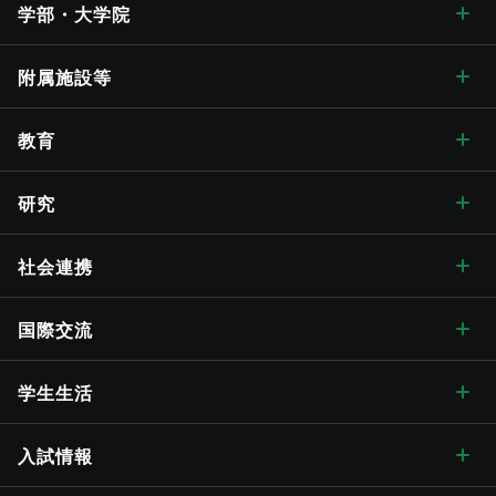
信州大学について トップ
学部・大学院
学長メッセージ
学部・大学院 トップ
附属施設等
学長メッセージ トップ
大学概要・理念
人文学部
総合博物館
教育
入学式学長式辞
大学概要・理念 トップ
信州大学の方針・取組
教育学部
附属図書館
教育 トップ
研究
卒業式学長告辞
理念・目標
信州大学の方針・取組 トップ
キャンパス案内
経法学部
医学部附属病院
教育ハイライト
研究 トップ
社会連携
歴代学長
大学の概要
信州大学長期ビジョン“VISION2030”
キャンパス案内 トップ
広報・刊行物
理学部
教育学部附属志賀自然教育研究施設
教育に関する目標と方針
研究ハイライト
社会連携 トップ
国際交流
歴史・沿革
グレーター・ユニバーシティ・ビジョン
松本キャンパス
広報・刊行物 トップ
情報公開
医学部
教育学部附属次世代型学び研究開発センター
教育に関する目標と方針 トップ
教育の特色
アクア・リジェネレーション機構
社会連携の目標と特色
国際交流 トップ
学生生活
歴史・沿革 トップ
学章・シンボルマーク
【グローバル版】グレーター・ユニバーシティ・ ビジョン
長野（教育）キャンパス
刊行物
情報公開 トップ
採用情報
工学部
教育学部附属学校
学位授与の方針
教育の特色 トップ
シラバス
（ディプロマ・ポリシー）
先鋭領域融合研究群
地域における連携活動
グローバル化に向けた
目標と取り組み
（VGSU Global）
学生生活 トップ
入試情報
大学の歴史
学章・シンボルマーク
信州大学歌
長野（工学）キャンパス
広報誌「信大NOW」
法人に関する情報
採用情報 トップ
トップ
農学部
附属幼稚園
理学部附属湖沼高地教育研究センター