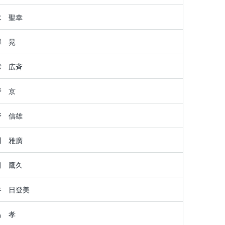
水 聖幸
澤 晃
彦 広斉
野 京
野 信雄
川 雅廣
田 鷹久
谷 日登美
鳥 孝