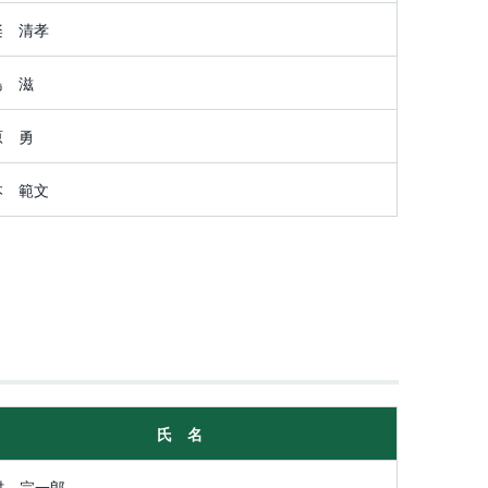
楽 清孝
島 滋
原 勇
本 範文
氏 名
村 宗一郎