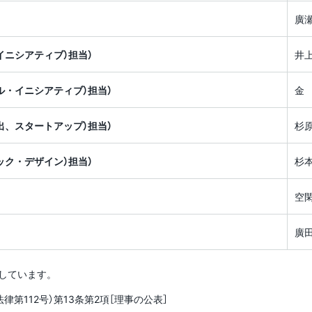
者との協力状況
廣
副学長（特命戦略（グロー
バル・イニシアティブ）
担当）
イニシアティブ）担当）
井
副学長（特命戦略（新産業
ル・イニシアティブ）担当）
金
創出、スタートアップ）
担当）
出、スタートアップ）担当）
杉
副学長（特命戦略（アカデ
ック・デザイン）担当）
杉
ミック・デザイン）担当）
空
監事
廣
監事
しています。
律第112号）第13条第2項［理事の公表］