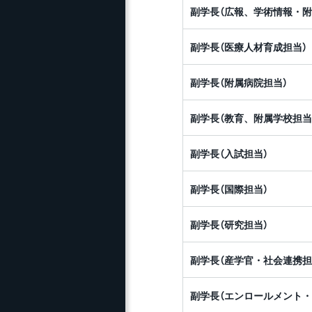
研究推進ガイド
副学長（広報、学術情報・附
ェ
ス）
長野県内高校生による科
目等履修生（先取り履修
研究活動・研究費等の
副学長（医療人材育成担当）
青
生）
不正防止
典
副学長（附属病院担当）
研究推進（支援）について
NG
副学長（教育、附属学校担当
ひ
副学長（入試担当）
エ
副学長（国際担当）
事
ト
副学長（研究担当）
副学長（産学官・社会連携担
副学長（エンロールメント・