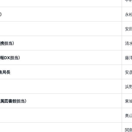
）
永
安
携担当）
清
報DX担当）
藤
務局長
安
浜
属図書館担当）
東
奥
関