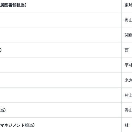
役員会議事要録
授業内容
属図書館担当）
東
クト
副学長（入試担当）
安全衛生基本方針
監事候補者選考会議
卒業要件、取得可能な学
奥
少年のための科学の祭
副学長（国際担当）
位(学部)
全面禁煙化について
関
副学長（研究担当）
修了要件、取得可能な学
反社会的勢力に対する
SDプロジェクト
位(大学院)
基本方針
）
西
副学長（産学官・社会連
らめき☆ときめきサイ
携担当）
教育・研究環境
コンプライアンス関連窓
ンス
平
口
副学長（エンロールメン
授業料・入学料等の費用
米
業年度終了プロジェク
ト・マネジメント担当）
情報ネットワークの安全
な利用への取り組み
学生に対する支援
村
副学長（情報DX担当）
教員の養成の状況に関す
当）
香
副学長（特命戦略（新学
る情報
術・イニシアティブ）担
当）
マネジメント担当）
林
教職大学院における関係