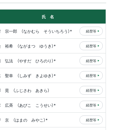
氏 名
村 宗一郎
（なかむら そういちろう）*
経歴等
松 裕希
（ながまつ ゆうき）*
経歴等
田 弘法
（やすだ ひろのり）*
経歴等
水 聖幸
（しみず きよゆき）*
経歴等
澤 晃
（ふじさわ あきら）
経歴等
彦 広斉
（あびこ こうせい）*
経歴等
野 京
（はまの みやこ）*
経歴等