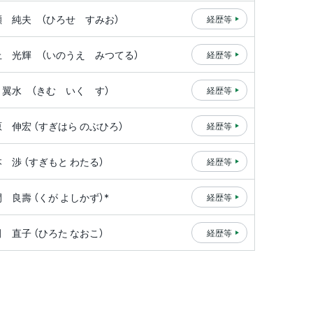
瀬 純夫
（ひろせ すみお）
経歴等
上 光輝
（いのうえ みつてる）
経歴等
 翼水
（きむ いく す）
経歴等
原 伸宏
（すぎはら のぶひろ）
経歴等
本 渉
（すぎもと わたる）
経歴等
閑 良壽
（くが よしかず）*
経歴等
田 直子
（ひろた なおこ）
経歴等