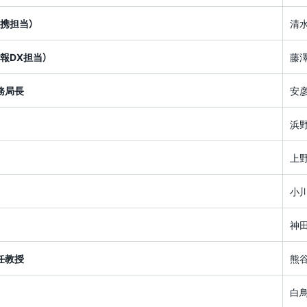
携担当）
清
報DX担当）
藤
務局長
安
浜
上
小
神
任教授
熊
白