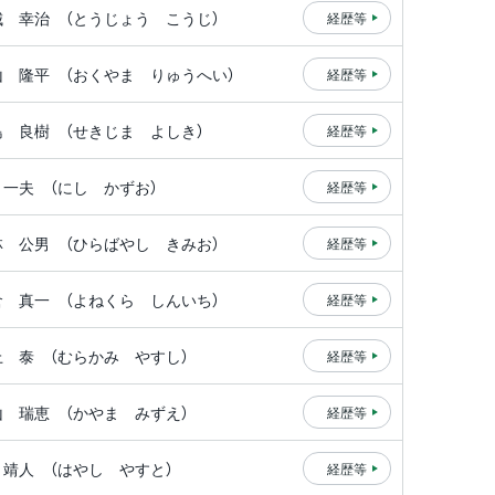
城 幸治
（とうじょう こうじ）
経歴等
山 隆平
（おくやま りゅうへい）
経歴等
島 良樹
（せきじま よしき）
経歴等
 一夫
（にし かずお）
経歴等
林 公男
（ひらばやし きみお）
経歴等
倉 真一
（よねくら しんいち）
経歴等
上 泰
（むらかみ やすし）
経歴等
山 瑞恵
（かやま みずえ）
経歴等
 靖人
（はやし やすと）
経歴等