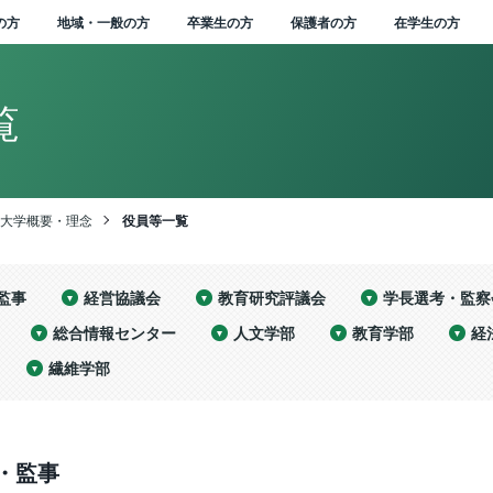
の方
地域・一般の方
卒業生の方
保護者の方
在学生の方
覧
学式学長式辞
念・目標
州大学長期ビジョ
本キャンパス
行物
人に関する情報
知らせ一覧
属幼稚園
位授与の方針
部を越えた共通教育
講中のプログラム
STEAM教育に関す
ドミッションセンター
イオメディカル研究所
学連携の手続きやメリ
州科学技術総合振興セ
i-
術研究・産学官連携推
究者・研究成果データ
附金のお願い
域との連携協定
民開放授業
属図書館
学生サポート
ンターからのお知らせ
ポータル ACSU
属図書館
生相談センター
ャリア教育・サポート
ローバル化推進センタ
大学の歴史
学章等データの使用につ
学長
信州大学サポーターズク
中期目標・中期計画 /
信州大学行動規範
広報誌「信大NOW」
新着動画一覧
役員等一覧
教育・研究の目的
2020年度分
VISION2030”
ィプロマ・ポリシー）
国際共修人材育成プロ
トを知りたい（産学連
ー（SASTec）（長野
nsformation（農X）
構（SUIRLO）
ス（SOAR)
ンター
いて
ラブ
各評価結果
バックナンバー
大学概要・理念
役員等一覧
ラム
イド）
学）キャンパス）
実現する信州農X実践
業式学長告辞
学の概要
（教育）キャンパス
誌「信大NOW」
人文書の情報公開
集終了情報一覧
属長野小学校
境マインドの育成
等教育研究センター
会基盤研究所
大学 知の森基金
域防災減災センター
前講座
学部附属病院
州大学から海外へ
間行事
報基盤センター
附属図書館でできるこ
生相談センター 障害学
大学の沿革
理事（総括（プロボスト）
信州大学教職員人材育成
組織一覧
組織一覧
2019年度分
ィールド
レーター・ユニバーシ
育課程編成・実施の方
サーチアドミニストレ
究紹介冊子
支援室
業者数・進路状況
学支援
シンボルマーク・スクー
担当）
同窓会
信州大学改革実行プラン
基本方針等
ィ・ビジョン
ARC NAGANO「しあ
学連携を推進する組織
際科学イノベーション
ション室
ルカラー制定の歴史
inGEAR
監事
経営協議会
教育研究評議会
学長選考・監察
代学長
史・沿革
（工学）キャンパス
ーシャルメディア
人情報保護に関する情
務・技術系職員採用情
属松本小学校
州の地域性を活かした
Learningセンター
維科学研究所
型コロナウイルス緊急
れやすさマップ」を活
ンデマンド配信講座
然科学館
外から信州大学へ
生保険
沿革図
ガバナンス・コードにか
教員組織・教員数
平成30年度分
リキュラム･ポリシ
せ信州」を創造する地
活動内容を知りたい
ター（AICS）（長野
州大学コアファシリテ
式アカウント一覧
践教育
生経済支援
して地震に備える
合健康安全センター
職支援センター
理事（教学グローバル担
DE&I推進センター
かる適合状況等
総合情報センター
人文学部
教育学部
経
活性化高度人材育成プ
学術研究・産学官連携
学）キャンパス）
構築支援プログラム
ローバル版】グレータ
出監理室（安全保障輸
当）
ミッションの再定義
グラム
機構（SUIRLO））
章・シンボルマーク
那キャンパス
属長野中学校
境マインド推進センタ
岳科学研究拠点
少年のための科学の祭
ンキュベーション施設
通機関の学生割引
部局等別の沿革
信州大学研究者総覧
平成29年度分
繊維学部
・ユニバーシティ・ ビ
理）
画チャンネル
育・研究に関する情報
史と伝統に基づいた
州大学公認クラウドフ
州リビング・ラボ
利用について
ラスメント防止への取
ハラスメント防止への取
業務方法書
(SOAR)
ン（VGSU Global）
学者受入れの方針
野市ものづくり支援セ
州大学見本市
材づくり
ンディング
組み
理事（研究、産学官・社
り組み
ドミッション･ポリシ
士支援「次世代研究者
州大学の保有特許につ
ー（UFO Nagano）
州大学歌
田キャンパス
属松本中学校
世代空モビリティシス
明書自動発行機
大学の歴史資料
平成28年度分
盤研究支援センター
会連携担当）
戦的研究プログラム」
て知りたい（保有特許
野（工学）キャンパス）
境報告書
ローバル化推進センタ
ム研究拠点
学連携による観光産業
らめき☆ときめきサイ
の他施設利用について
点検・評価
学位授与の方針
目標・中期計画 /
業の得意技術を活用し
「次世代AI人材育成
）
色のある教育プログラ
中核人材育成・強化事
ンス
面禁煙化について
SOGIの多様性を尊重す
（ディプロマ・ポリシー）
・監事
クションプラン（行動
信州型医療機器開発支
織一覧
本附属学校園
属特別支援学校
平成27年度分
グラム」
鋭領域融合研究群
理事（グリーン社会協
るための方針等