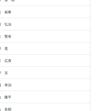
松 裕希
田 弘法
水 聖幸
澤 晃
彦 広斉
野 京
城 幸治
山 隆平
島 良樹