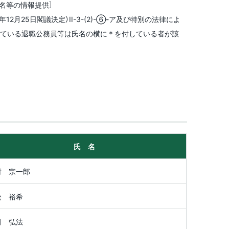
氏名等の情報提供］
12月25日閣議決定）II-3-(2)-⑥-ア及び特別の法律によ
に就いている退職公務員等は氏名の横に＊を付している者が該
氏 名
村 宗一郎
松 裕希
田 弘法