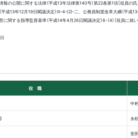
報の公開に関する法律（平成13年法律第140号）第22条第1項［役員の
13年12月19日閣議決定）III-4-(2)-二、公務員制度改革大綱（平成13年
に関する指導監督基準（平成14年4月26日閣議決定）6-（4）［役員
1日
役 職
中
）
永
安