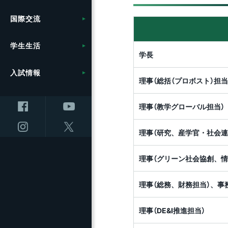
計画
学
信
援
共同研究・受託研究
附属図書館の利用
広
応
関一覧
方
展開
教育学部附属学校
共創研究クラスターおよ
（産学連携）のご案内
学
セ
キャ
国際交流
採用情報
農学部
共通教育
役
長
（
地
（松
び共創研究所
信
地
10
つ
大
事
健康管理・相談窓口
統
ー）
創
ロ
ム
ト
理学部附属湖沼高地教育
環境への取り組み
学
ラム
保支
学生生活
繊維学部
教育の質向上に向けた取
国
フ
研究センター
研究の目標と特色
信
学長
事
り組み
就職・キャリアサポート
規
入
ン
展
ス
統合報告書
キ
研
（F
入試情報
全学教育センター
農学部附属アルプス圏フ
インキュベーション施設
セ
理事（総括（プロボスト）担当
ト（
ス）
リカレント学習プログラ
留学・国際交流支援
信
信
ィールド科学教育研究セ
の利用について
オ
学 
大
ム推進本部
地域医療（医学部附属病
ラ
動
ンター
ノ
大学院
講
院）
教
理事（教学グローバル担当）
先
（OV
研究プロジェクト
ンタ
教育プロジェクト
大
全
キャ
防災・減災に向けた取り
（環
リ
理事（研究、産学官・社会連
国
ラ
研究・産学官連携推進組
組み
ム
セン
教育・学生支援組織等に
織等について
上
ついて
理事（グリーン社会協創、情
超
設（
研究・産学官連携推進組
附
進
ス）
研究者・研究内容を探す
織等について
理事（総務、財務担当）、事
教育・研究に関する情報
信が
医
オ
ご寄附について
理事（DE&I推進担当）
高等教育コンソーシアム
コ
ノ
信州
チャ
（O