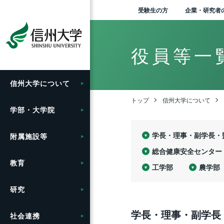
受験生の方
企業・研究者
役員等一
信州大学に
ついて
学長メッセージ
人文学部
総合博物館
教育ハイライト
研究ハイライト
社会連携の目標と特色
グローバル化に向けた
学生総合支援センターの
学部入試案内（入試情報
入
理
信
松
刊
法
お
附
学
学
開
地域
ア
バ
産
信
Agr
学
研
寄
地
市
附
留
セ
学内
附
学
キ
グ
目標と取り組み
利用
ポータル）
ン“
（デ
る
ッ
ンタ
tra
進機
ベー
セ
ー
トップ
信州大学について
グ
携ガ
（工
を
学部・大学院
大学概要・理念
教育学部
附属図書館
教育に関する目標と方針
アクア・リジェネレーシ
地域における連携活動
卒
大
長野
広報
法
募
附
環
高
社
信州
地
出
医
信
年
情
各
学
フ
ョン機構
グローバル化推進センタ
授業料免除・奨学金
受験生向け「学び検索ナ
グ
教
リ
研
と
生
卒
留
ー
ビ」
テ
針
SP
産
国
ー
学長・理事・副学長・
附属施設等
信州大学の方針・取組
経法学部
医学部附属病院
教育の特色
地域の方に向けた
歴
歴
長野
ソ
個
事
附
信
e-
繊
新
「揺
オ
自
海
学
（カ
わ
の
セン
信
先鋭領域融合研究群
公開講座等
学生寮
公
報
報
実
学
か
総
教
総合健康安全センター
ー）
域
（
（工
ィ
留学支援
大学院入試案内
【グ
輸
ロ
推進
教育
キャンパス案内
理学部
教育学部附属志賀自然教
シラバス
学
伊
附
環
山
青
イ
交
工学部
農学部
ー
出管
育研究施設
社会実装研究クラスター
教職員の兼業について
課外活動・サークル
動
教
歴
ー
信
信
典
の
ハ
ジョ
入
長
信
信州留学生就職促進プロ
人
ァ
り
（ア
博
信
ンタ
研究
広報・刊行物
医学部
グローバル教育
信
上
附
次
証
グラム『留JOB信州』
基
ー）
挑
い
（長
教育学部附属次世代型学
共同研究・受託研究
施設利用について
学内ネットワークの利用
環
グ
テ
産
ひ
そ
中期
企
及び
一覧
び研究開発センター
（産学連携）のご案内
特
ー
の
エ
全
学長・理事・副学長
ア
た
社会連携
情報公開
工学部
キャリア教育
組
松
附
プロ
国際学術交流協定締結機
ム
先
業