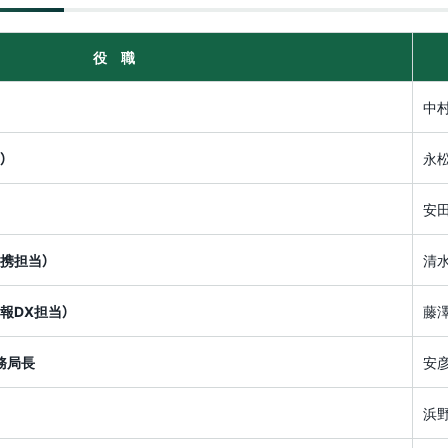
）
修成果の評価に関する
州地域技術メディカル
事業
報・刊行物
用微生物学ルネサンス
学部等の設置計画の概要
創、情報DX担当）
針
センター（CSMIT）
生相談センター
ンター
ンパス（就業）環境に
等
教育課程編成・実施の方
員等一覧
野附属学校
平成26年度分
アセスメント・ポリシ
域基幹産業を再定義･
本キャンパス）
州データサイエンスプ
域防災減災センター
0年企業創出プログラ
いての意見・要望等
環境への取り組み
針
学改革
業年度終了プロジェク
合報告書
役 職
新する人材創出プログ
グラム
-地域中小企業人材確
理事（総務、財務担当）、
（カリキュラム・ポリシ
生総合支援センター
財務諸表等
「ENGINE」
援等事業-
事務局長
ー）
立大学法人信州大学
平成25年度分
ァイバーイノベーショ
州地域技術メディカル
防災への取り組み
中
務執行組織のデザイン
則集
試に関する情報
・インキュベーター
開センター
テートメント
ャリア教育・サポート
役職員の報酬・給与等
究者皆学修プロジェク
ii）施設（上田キャンパ
理事（DE&I推進担当）
入学者受入れの方針
平成24年度分
ンター
キャンパスマスタープラ
）
永
AMED事業）/信州大
（アドミッション・ポリ
州大学サポーターズク
州大学における
ープンベンチャー・イ
ン
医学部 公正研究推進
学の取り組み
シー）
ブ・同窓会
物実験等に関する情報
監査情報
ベーションセンター
副学長（広報、学術情
平成23年度分
座
職支援センター
安
進植物工場研究教育セ
IC）
報・附属図書館担当）
信州大学ネーミングライ
ー（SU-PLAF）（上田
学修成果の評価に関する
学の施設について
財務調達に関する情報
ツ事業について
平成22年度分
学横断特別教育プログ
ンパス）
方針
境施設部）
カレント学習プログラ
携担当）
清
際科学イノベーション
副学長（医療人材育成担
ム
（アセスメント・ポリシ
推進本部
ター（AICS）
当）
資金運用の実績
ー）
研究活動・研究費等の
平成21年度分
田市産学官連携支援施
報DX担当）
藤
不正防止
少子高齢化社会での先
AREC）（上田キャンパ
属図書館
副学長（附属病院担当）
学長選考・監察会議
的がん医療人養成（北
入学者・学生数
務局長
安
んプロ）
安全保障輸出管理
学部附属病院
副学長（教育、附属学校
経営協議会
ープンベンチャー・イ
卒業者数・進路状況
浜
担当）
ア・サイエンスティー
ベーションセンター
危険物管理
―(CST)養成プロジ
VIC）（上田キャンパ