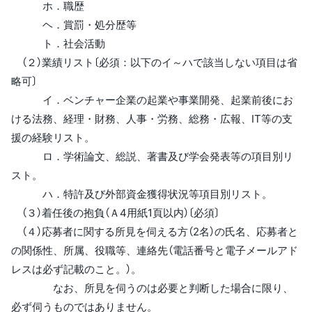
ホ．職歴
ヘ．賞罰・処分歴等
ト．社会活動
（２）業績リスト〔必須：以下のイ～ハで該当しない項目は省
略可〕
イ．ベンチャー企業の起業や事業開発、起業前後にお
ける法務、経理・財務、人事・労務、総務・広報、IT等の支
援の経験リスト。
ロ．学術論文、総説、著書及び学会発表等の項目別リ
スト。
ハ．特許及び外部資金獲得状況等項目別リスト。
（３）着任後の抱負（Ａ4用紙1頁以内）〔必須〕
（４）応募者に関する所見を伺える方（2名）の氏名、応募者と
の関係性、所属、役職等、連絡先（電話番号と電子メールアド
レスは必ず記載のこと。）。
なお、所見を伺うのは必要と判断した場合に限り、
必ず伺うものではありません。