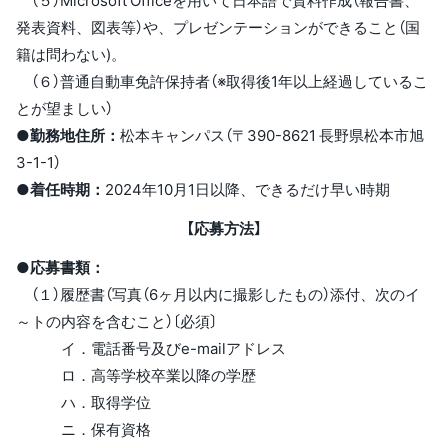
（５）Microsoft Officeを用いて日本語で資料作成（報告書、
発表資料、図表等）や、プレゼンテーションができること（国
籍は問わない)。
（６）普通自動車免許保持者（※取得後1年以上経過しているこ
とが望ましい）
●勤務地住所：
松本キャンパス（〒390-8621 長野県松本市旭
3-1-1）
●着任時期：
2024年10月1日以降、できるだけ早い時期
【応募方法】
●応募書類：
（１）履歴書（写真（6ヶ月以内に撮影したもの）添付、次のイ
～トの内容を含むこと）〔必須〕
イ．電話番号及びe-mailアドレス
ロ．高等学校卒業以降の学歴
ハ．取得学位
ニ．保有資格