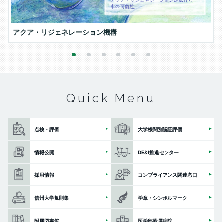
アクア・リジェネレーション機構
1
2
3
4
5
6
Quick Menu
点検・評価
大学機関別認証評価
情報公開
DE&I推進センター
採用情報
コンプライアンス関連窓口
信州大学規則集
学章・シンボルマーク
附属図書館
医学部附属病院