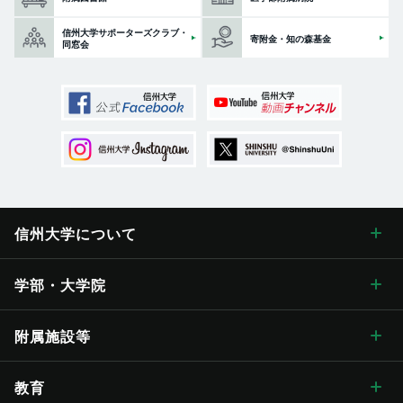
信州大学サポーターズクラブ・
寄附金・知の森基金
同窓会
信州大学に
ついて
信州大学について トップ
学部・大学院
学長メッセージ
学部・大学院 トップ
附属施設等
学長メッセージ トップ
大学概要・理念
人文学部
総合博物館
教育