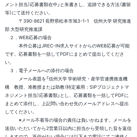
メント担当）応募書類在中」と朱書きし、追跡できる方法（書留
等）にて送付ください。
〒390-8621 長野県松本市旭3-1-1 信州大学 研究推進
部 大型研究推進課
２．WEB応募の場合
本件公募はJREC-IN求人サイトからのWEB応募が可能
です。応募書類を一括してPDFにまとめて提出してくださ
い。
３．電子メールへの添付の場合
メール表題を「信州大学 学術研究・産学官連携推進機
構 教授、准教授または助教（特定雇用：SIPプロジェクトマ
ネジメント担当）応募書類」とし、応募書類を一括してPDFに
まとめて添付し、上記問い合わせ先のメールアドレスへ提出
してください。
※メール不着等の場合の責任は負いかねます。メールを
送信いただいてから2営業日以内に担当から受領した旨を返信
しますので、返信がない場合には以下まで電話にてご連絡く