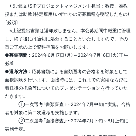
（５）鑑文（SIPプロジェクトマネジメント担当：教授、准教
授または助教（特定雇用）いずれかの応募職種を明記したもの）
〔必須〕
※上記提出書類は返却致しません。本公募期間中厳重に管理
し、終了後には適切に処分することといたしますので、その
旨ご了承の上で資料準備をお願いします。
●募集期間：
2024年6月17日（月）～2024年7月16日（火）正午
必着
●選考方法：
応募書類による書類選考の合格者を対象として
面接試験を行います。面接時には、これまでの実績ならびに
着任後の抱負等についてのプレゼンテーションを行っていた
だきます。
①一次選考「書類審査」…2024年7月中旬に実施。合格
者を対象に第二次選考を実施します。
②二次選考「面接審査」…2024年7月下旬～8月上旬に
実施予定。