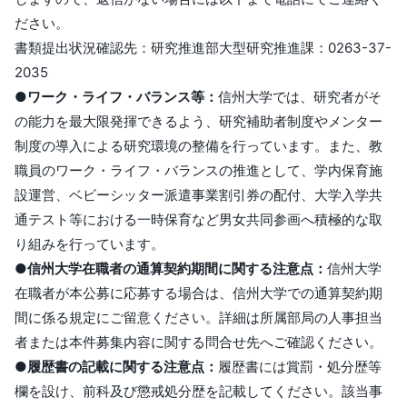
ださい。
書類提出状況確認先：研究推進部大型研究推進課：0263-37-
2035
●ワーク・ライフ・バランス等：
信州大学では、研究者がそ
の能力を最大限発揮できるよう、研究補助者制度やメンター
制度の導入による研究環境の整備を行っています。また、教
職員のワーク・ライフ・バランスの推進として、学内保育施
設運営、ベビーシッター派遣事業割引券の配付、大学入学共
通テスト等における一時保育など男女共同参画へ積極的な取
り組みを行っています。
●信州大学在職者の通算契約期間に関する注意点：
信州大学
在職者が本公募に応募する場合は、信州大学での通算契約期
間に係る規定にご留意ください。詳細は所属部局の人事担当
者または本件募集内容に関する問合せ先へご確認ください。
●履歴書の記載に関する注意点：
履歴書には賞罰・処分歴等
欄を設け、前科及び懲戒処分歴を記載してください。該当事