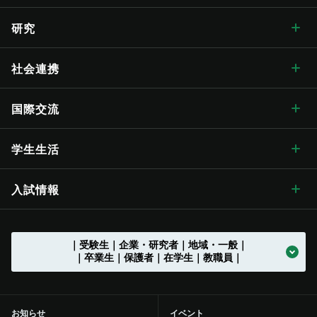
入学式学長式辞
大学概要・理念 トップ
信州大学の方針・取組
教育学部
附属図書館
教育 トップ
研究
卒業式学長告辞
理念・目標
信州大学の方針・取組 トップ
キャンパス案内
経法学部
医学部附属病院
教育ハイライト
研究 トップ
社会連携
歴代学長
大学の概要
信州大学長期ビジョン“VISION2030”
キャンパス案内 トップ
広報・刊行物
理学部
教育学部附属志賀自然教育研究施設
教育に関する目標と方針
研究ハイライト
社会連携 トップ
国際交流
歴史・沿革
グレーター・ユニバーシティ・ビジョン
松本キャンパス
広報・刊行物 トップ
情報公開
医学部
教育学部附属次世代型学び研究開発センター
教育に関する目標と方針 トップ
教育の特色
アクア・リジェネレーション機構
社会連携の目標と特色
国際交流 トップ
学生生活
歴史・沿革 トップ
学章・シンボルマーク
【グローバル版】グレーター・ユニバーシティ・ ビジョン
長野（教育）キャンパス
刊行物
情報公開 トップ
採用情報
工学部
教育学部附属学校
学位授与の方針
教育の特色 トップ
シラバス
（ディプロマ・ポリシー）
先鋭領域融合研究群
地域における連携活動
グローバル化に向けた
目標と取り組み
（VGSU Global）
学生生活 トップ
入試情報
大学の歴史
学章・シンボルマーク
信州大学歌
長野（工学）キャンパス
広報誌「信大NOW」
法人に関する情報
採用情報 トップ
トップ
農学部
附属幼稚園
理学部附属湖沼高地教育研究センター
教育課程編成・実施の方針
学部を越えた共通教育
グローバル教育
（カリキュラム･ポリシー）
社会実装研究クラスター
地域における連携活動
地域の方に向けた
公開講座等
トップ
グローバル化推進センター
中期目標・中期計画 /
学生総合支援センターの
アクションプラン（行動計画）
利用
入試情報 トップ
｜受験生｜企業・研究者｜地域・一般｜
大学の沿革
学章等データの使用について
組織一覧
伊那キャンパス
広報誌「信大NOW」
ソーシャルメディア
法人に関する情報 トップ
法人文書の情報公開
お知らせ一覧
トップ
公式アカウント一覧
繊維学部
附属長野小学校
農学部附属アルプス圏フィールド科学教育研究センター
入学者受入れの方針
環境マインドの育成
キャリア教育
（アドミッション･ポリシー）
社会実装研究クラスター トップ
共同研究・受託研究
（産学連携）のご案内
｜卒業生｜保護者｜在学生｜教職員｜
地域との連携協定
地域の方に向けた
教職員の兼業について
公開講座等 トップ
留学支援
中期目標・中期計画 /
大学改革
学生総合支援センターの
授業料免除・奨学金
アクションプラン（行動計画）
利用 トップ
トップ
学部入試案内（入試情報ポータル）
沿革図
シンボルマーク・スクールカラー制定の歴史
役員等一覧
上田キャンパス
広報誌「信大NOW」
動画チャンネル
役員等一覧
個人情報保護に関する情報
募集終了情報一覧
バックナンバー
全学教育センター
附属松本小学校
学修成果の評価に関する方針
信州の地域性を活かした
共通教育
実践教育
（アセスメント・ポリシー）
バイオメディカル研究所
共同研究・受託研究
共創研究クラスターおよび共創研究所
（産学連携）のご案内 トップ
地域防災減災センター
市民開放授業
施設利用について
留学支援 トップ
信州留学生就職促進プログラム『留JOB信州』
中期目標・中期計画 /
事務執行組織のデザイン ステートメント
センターからのお知らせ
学生寮
各評価結果
受験生向け「学び検索ナビ」
お知らせ
イベント