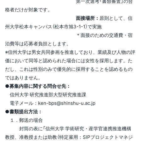
第一次選考「書類審査」の合
格者だけが対象です。
面接場所：
原則として、信
州大学松本キャンパス（松本市旭3-1-1）で実施
＊面接のための交通費・宿
泊費等は応募者負担とします。
※信州大学は男女共同参画を推進しており、業績及び人物の評
価において同等と認められた場合には女性を採用します。た
だし、これは性別のみで優先的に採用することを認めるもの
ではありません。
●募集内容に関する問合せ先：
信州大学 研究推進部大型研究推進課
電子メール：ken-bps@shinshu-u.ac.jp
●書類提出方法：
１．郵送の場合
封筒の表に「信州大学 学術研究・産学官連携推進機構
教授、准教授または助教（特定雇用：SIPプロジェクトマネジ