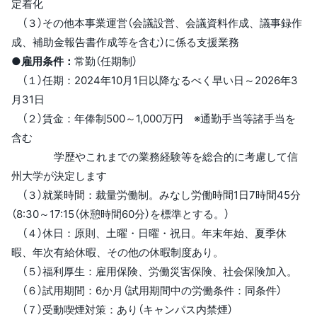
定着化
（３）その他本事業運営（会議設営、会議資料作成、議事録作
成、補助金報告書作成等を含む）に係る支援業務
●雇用条件：
常勤（任期制）
（１）任期：2024年10月1日以降なるべく早い日～2026年3
月31日
（２）賃金：年俸制500～1,000万円 ※通勤手当等諸手当を
含む
学歴やこれまでの業務経験等を総合的に考慮して信
州大学が決定します
（３）就業時間：裁量労働制。みなし労働時間1日7時間45分
（8:30～17:15（休憩時間60分）を標準とする。）
（４）休日：原則、土曜・日曜・祝日。年末年始、夏季休
暇、年次有給休暇、その他の休暇制度あり。
（５）福利厚生：雇用保険、労働災害保険、社会保険加入。
（６）試用期間：6か月（試用期間中の労働条件：同条件）
（７）受動喫煙対策：あり（キャンパス内禁煙）