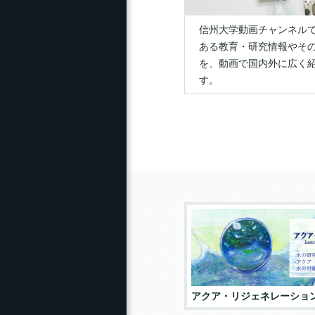
研究推進ガイド
ェ
ス）
信州大学動画チャンネル
長野県内高校生による科
目等履修生（先取り履修
研究活動・研究費等の
ある教育・研究情報やそ
青
生）
不正防止
を、動画で国内外に広く
典
す。
研究推進（支援）について
NG
ひ
エ
事
ト
広報・刊行物
アクア・リジェネレーショ