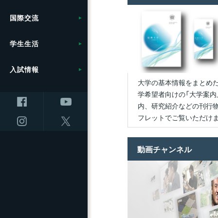
計画
学
信
援
共同研究・受託研究
附属図書館の利用
広
応
関一覧
方
展開
教育学部附属学校
共創研究クラスターおよ
（産学連携）のご案内
学
セ
キャ
国際交流
採用情報
農学部
共通教育
役
長
（
地
（松
び共創研究所
信
地
10
つ
大
事
健康管理・相談窓口
統
ー）
創
ロ
ム
ト
理学部附属湖沼高地教育
環境への取り組み
学
ラム
保支
学生生活
繊維学部
教育の質向上に向けた取
国
フ
研究センター
研究の目標と特色
信
事
り組み
就職・キャリアサポート
規
入
ン
展
ス
統合報告書
キ
研
（F
入試情報
全学教育センター
農学部附属アルプス圏フ
インキュベーション施設
セ
ト（
ス）
リカレント学習プログラ
留学・国際交流支援
信
信
大学の基本情報をまとめた
ィールド科学教育研究セ
の利用について
オ
学 
大
ム推進本部
地域医療（医学部附属病
ラ
動
学希望者向けの「大学案内
ンター
ノ
大学院
講
院）
教
先
（OV
内、研究紹介などの刊行
研究プロジェクト
ンタ
教育プロジェクト
大
フレットでご覧いただけ
全
キャ
防災・減災に向けた取り
（環
リ
国
ラ
研究・産学官連携推進組
組み
ム
セン
教育・学生支援組織等に
織等について
動画チャンネル
上
ついて
超
設（
研究・産学官連携推進組
附
進
ス）
研究者・研究内容を探す
織等について
教育・研究に関する情報
信が
医
オ
ご寄附について
高等教育コンソーシアム
コ
ノ
信州
チャ
（O