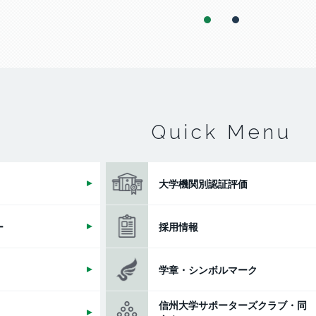
者との協力状況
副学長（特命戦略（グロー
1
2
バル・イニシアティブ）
担当）
副学長（特命戦略（新産業
創出、スタートアップ）
担当）
Quick Menu
副学長（特命戦略（アカデ
ミック・デザイン）担当）
大学機関別認証評価
監事
ー
採用情報
監事
学章・シンボルマーク
信州大学サポーターズクラブ・同