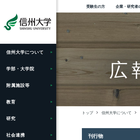
受験生の方
企業・研究者
信州大学に
ついて
学長メッセージ
人文学部
総合博物館
教育ハイライト
研究ハイライト
社会連携の目標と特色
グローバル化に向けた
学生総合支援センターの
学部入試案内（入試情報
入
理
信
松
刊
法
お
附
学
学
開
地域
ア
バ
産
信
Agr
学
研
寄
地
市
附
留
セ
学内
附
学
キ
グ
広
目標と取り組み
利用
ポータル）
ン“
（デ
る
ッ
ンタ
tra
進機
ベー
セ
ー
グ
携ガ
（工
を
学部・大学院
大学概要・理念
教育学部
附属図書館
教育に関する目標と方針
アクア・リジェネレーシ
地域における連携活動
卒
大
長野
広報
法
募
附
環
高
社
信州
地
出
医
信
年
情
各
学
フ
ョン機構
グローバル化推進センタ
授業料免除・奨学金
受験生向け「学び検索ナ
グ
教
リ
研
と
生
卒
留
ー
ビ」
テ
針
SP
産
国
ー
附属施設等
信州大学の方針・取組
経法学部
医学部附属病院
教育の特色
地域の方に向けた
歴
歴
長野
ソ
個
事
附
信
e-
繊
新
「揺
オ
自
海
学
（カ
わ
の
セン
信
先鋭領域融合研究群
公開講座等
学生寮
公
報
報
実
学
か
総
教
ー）
域
（
（工
ィ
留学支援
大学院入試案内
【グ
輸
ロ
推進
教育
キャンパス案内
理学部
教育学部附属志賀自然教
シラバス
学
伊
附
環
山
青
イ
交
ー
出管
育研究施設
社会実装研究クラスター
教職員の兼業について
課外活動・サークル
動
教
歴
ー
信
信
典
の
ハ
ジョ
入
長
信
トップ
信州大学について
信州留学生就職促進プロ
人
ァ
り
（ア
博
信
ンタ
研究
広報・刊行物
医学部
グローバル教育
信
上
附
次
証
グラム『留JOB信州』
基
ー）
挑
い
（長
教育学部附属次世代型学
共同研究・受託研究
施設利用について
学内ネットワークの利用
環
グ
テ
産
ひ
そ
中期
企
及び
一覧
び研究開発センター
（産学連携）のご案内
特
ー
の
エ
全
ア
た
社会連携
情報公開
工学部
キャリア教育
組
松
附
刊行物
プロ
国際学術交流協定締結機
ム
先
業