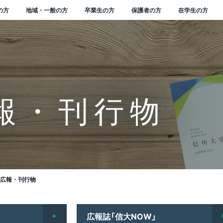
の方
地域・一般の方
卒業生の方
保護者の方
在学生の方
学式学長式辞
念・目標
州大学長期ビジョ
本キャンパス
行物
人に関する情報
知らせ一覧
属幼稚園
位授与の方針
部を越えた共通教育
講中のプログラム
STEAM教育に関す
ドミッションセンター
イオメディカル研究所
学連携の手続きやメリ
州科学技術総合振興セ
i-
術研究・産学官連携推
究者・研究成果データ
附金のお願い
域との連携協定
民開放授業
属図書館
学生サポート
ンターからのお知らせ
ポータル ACSU
属図書館
生相談センター
ャリア教育・サポート
ローバル化推進センタ
大学の歴史
学章等データの使用につ
学長
信州大学サポーターズク
中期目標・中期計画 /
信州大学行動規範
広報誌「信大NOW」
新着動画一覧
役員等一覧
教育・研究の目的
2020年度分
報・刊行物
VISION2030”
ィプロマ・ポリシー）
国際共修人材育成プロ
トを知りたい（産学連
ー（SASTec）（長野
nsformation（農X）
構（SUIRLO）
ス（SOAR)
ンター
いて
ラブ
各評価結果
バックナンバー
ラム
イド）
学）キャンパス）
実現する信州農X実践
業式学長告辞
学の概要
（教育）キャンパス
誌「信大NOW」
人文書の情報公開
集終了情報一覧
属長野小学校
境マインドの育成
等教育研究センター
会基盤研究所
大学 知の森基金
域防災減災センター
前講座
学部附属病院
州大学から海外へ
間行事
報基盤センター
附属図書館でできるこ
生相談センター 障害学
大学の沿革
理事（総括（プロボスト）
信州大学教職員人材育成
組織一覧
組織一覧
2019年度分
ィールド
レーター・ユニバーシ
育課程編成・実施の方
サーチアドミニストレ
究紹介冊子
支援室
業者数・進路状況
学支援
シンボルマーク・スクー
担当）
同窓会
信州大学改革実行プラン
基本方針等
ィ・ビジョン
ARC NAGANO「しあ
学連携を推進する組織
際科学イノベーション
ション室
ルカラー制定の歴史
inGEAR
代学長
史・沿革
（工学）キャンパス
ーシャルメディア
人情報保護に関する情
務・技術系職員採用情
属松本小学校
州の地域性を活かした
Learningセンター
維科学研究所
型コロナウイルス緊急
れやすさマップ」を活
ンデマンド配信講座
然科学館
外から信州大学へ
生保険
沿革図
ガバナンス・コードにか
教員組織・教員数
平成30年度分
リキュラム･ポリシ
せ信州」を創造する地
活動内容を知りたい
ター（AICS）（長野
州大学コアファシリテ
式アカウント一覧
践教育
生経済支援
して地震に備える
合健康安全センター
職支援センター
理事（教学グローバル担
DE&I推進センター
かる適合状況等
活性化高度人材育成プ
学術研究・産学官連携
学）キャンパス）
構築支援プログラム
ローバル版】グレータ
出監理室（安全保障輸
当）
ミッションの再定義
グラム
機構（SUIRLO））
章・シンボルマーク
那キャンパス
属長野中学校
境マインド推進センタ
岳科学研究拠点
少年のための科学の祭
ンキュベーション施設
通機関の学生割引
部局等別の沿革
信州大学研究者総覧
平成29年度分
・ユニバーシティ・ ビ
理）
画チャンネル
育・研究に関する情報
史と伝統に基づいた
州大学公認クラウドフ
州リビング・ラボ
利用について
ラスメント防止への取
ハラスメント防止への取
業務方法書
(SOAR)
ン（VGSU Global）
学者受入れの方針
野市ものづくり支援セ
州大学見本市
広報・刊行物
材づくり
ンディング
組み
理事（研究、産学官・社
り組み
ドミッション･ポリシ
士支援「次世代研究者
州大学の保有特許につ
ー（UFO Nagano）
州大学歌
田キャンパス
属松本中学校
世代空モビリティシス
明書自動発行機
大学の歴史資料
平成28年度分
盤研究支援センター
会連携担当）
戦的研究プログラム」
て知りたい（保有特許
野（工学）キャンパス）
境報告書
ローバル化推進センタ
ム研究拠点
学連携による観光産業
らめき☆ときめきサイ
の他施設利用について
点検・評価
学位授与の方針
目標・中期計画 /
業の得意技術を活用し
「次世代AI人材育成
）
色のある教育プログラ
中核人材育成・強化事
ンス
面禁煙化について
SOGIの多様性を尊重す
（ディプロマ・ポリシー）
クションプラン（行動
信州型医療機器開発支
織一覧
本附属学校園
属特別支援学校
平成27年度分
広報誌「信大NOW」
グラム」
鋭領域融合研究群
理事（グリーン社会協
るための方針等