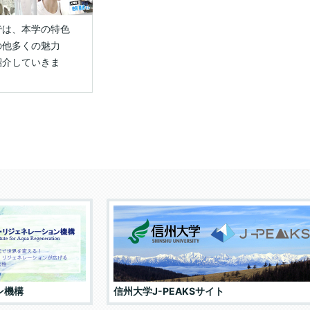
役員会議事要録
授業内容
クト
副学長（入試担当）
安全衛生基本方針
では、本学の特色
監事候補者選考会議
卒業要件、取得可能な学
の他多くの魅力
少年のための科学の祭
副学長（国際担当）
位(学部)
全面禁煙化について
紹介していきま
副学長（研究担当）
修了要件、取得可能な学
反社会的勢力に対する
SDプロジェクト
位(大学院)
基本方針
副学長（産学官・社会連
らめき☆ときめきサイ
携担当）
教育・研究環境
コンプライアンス関連窓
ンス
口
副学長（エンロールメン
授業料・入学料等の費用
業年度終了プロジェク
ト・マネジメント担当）
情報ネットワークの安全
な利用への取り組み
学生に対する支援
副学長（情報DX担当）
教員の養成の状況に関す
副学長（特命戦略（新学
る情報
術・イニシアティブ）担
ン機構
信州大学J-PEAKSサイト
当）
教職大学院における関係