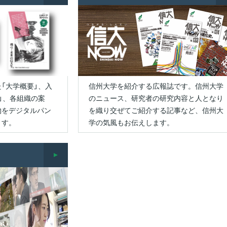
）
修成果の評価に関する
州地域技術メディカル
事業
報・刊行物
用微生物学ルネサンス
学部等の設置計画の概要
創、情報DX担当）
針
センター（CSMIT）
生相談センター
ンター
ンパス（就業）環境に
等
教育課程編成・実施の方
員等一覧
野附属学校
平成26年度分
アセスメント・ポリシ
域基幹産業を再定義･
本キャンパス）
州データサイエンスプ
域防災減災センター
0年企業創出プログラ
いての意見・要望等
環境への取り組み
針
学改革
業年度終了プロジェク
合報告書
新する人材創出プログ
グラム
-地域中小企業人材確
理事（総務、財務担当）、
（カリキュラム・ポリシ
生総合支援センター
財務諸表等
「ENGINE」
援等事業-
事務局長
ー）
立大学法人信州大学
平成25年度分
ァイバーイノベーショ
州地域技術メディカル
防災への取り組み
務執行組織のデザイン
則集
試に関する情報
・インキュベーター
開センター
テートメント
ャリア教育・サポート
役職員の報酬・給与等
究者皆学修プロジェク
ii）施設（上田キャンパ
理事（DE&I推進担当）
入学者受入れの方針
平成24年度分
ンター
キャンパスマスタープラ
AMED事業）/信州大
（アドミッション・ポリ
州大学サポーターズク
州大学における
「大学概要」、入
信州大学を紹介する広報誌です。信州大学
ープンベンチャー・イ
ン
医学部 公正研究推進
学の取り組み
シー）
ブ・同窓会
物実験等に関する情報
監査情報
」、各組織の案
のニュース、研究者の研究内容と人となり
ベーションセンター
副学長（広報、学術情
平成23年度分
座
職支援センター
進植物工場研究教育セ
IC）
報・附属図書館担当）
物をデジタルパン
を織り交ぜてご紹介する記事など、信州大
信州大学ネーミングライ
ー（SU-PLAF）（上田
学修成果の評価に関する
学の施設について
財務調達に関する情報
ます。
学の気風もお伝えします。
ツ事業について
平成22年度分
学横断特別教育プログ
ンパス）
方針
境施設部）
カレント学習プログラ
際科学イノベーション
副学長（医療人材育成担
ム
（アセスメント・ポリシ
推進本部
ター（AICS）
当）
資金運用の実績
ー）
研究活動・研究費等の
平成21年度分
田市産学官連携支援施
不正防止
少子高齢化社会での先
AREC）（上田キャンパ
属図書館
副学長（附属病院担当）
学長選考・監察会議
的がん医療人養成（北
入学者・学生数
んプロ）
安全保障輸出管理
学部附属病院
副学長（教育、附属学校
経営協議会
ープンベンチャー・イ
卒業者数・進路状況
担当）
ア・サイエンスティー
ベーションセンター
危険物管理
―(CST)養成プロジ
VIC）（上田キャンパ