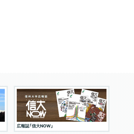
広報誌「信大NOW」
入試情