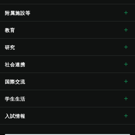
学長メッセージ
学部・大学院 トップ
附属施設等
学長メッセージ トップ
大学概要・理念
人文学部
総合博物館
教育
入学式学長式辞
大学概要・理念 トップ
信州大学の方針・取組
教育学部
附属図書館
教育 トップ
研究
卒業式学長告辞
理念・目標
信州大学の方針・取組 トップ
キャンパス案内
経法学部
医学部附属病院
教育ハイライト
研究 トップ
社会連携
歴代学長
大学の概要
信州大学長期ビジョン“VISION2030”
キャンパス案内 トップ
広報・刊行物
理学部
教育学部附属志賀自然教育研究施設
教育に関する目標と方針
研究ハイライト
社会連携 トップ
国際交流
歴史・沿革
グレーター・ユニバーシティ・ビジョン
松本キャンパス
広報・刊行物 トップ
情報公開
医学部
教育学部附属次世代型学び研究開発センター
教育に関する目標と方針 トップ
教育の特色
アクア・リジェネレーション機構
社会連携の目標と特色
国際交流 トップ
学生生活
歴史・沿革 トップ
学章・シンボルマーク
【グローバル版】グレーター・ユニバーシティ・ ビジョン
長野（教育）キャンパス
刊行物
情報公開 トップ
採用情報
工学部
教育学部附属学校
学位授与の方針
教育の特色 トップ
シラバス
（ディプロマ・ポリシー）
先鋭領域融合研究群
地域における連携活動
グローバル化に向けた
目標と取り組み
（VGSU Global）
学生生活 トップ
入試情報
大学の歴史
学章・シンボルマーク
信州大学歌
長野（工学）キャンパス
広報誌「信大NOW」
法人に関する情報
採用情報 トップ
トップ
農学部
附属幼稚園
理学部附属湖沼高地教育研究センター
教育課程編成・実施の方針
学部を越えた共通教育
グローバル教育
（カリキュラム･ポリシー）
社会実装研究クラスター
地域における連携活動
地域の方に向けた
公開講座等
トップ
グローバル化推進センター
中期目標・中期計画 /
学生総合支援センターの
アクションプラン（行動計画）
利用
入試情報 トップ