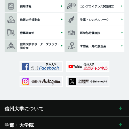
採用情報
コンプライアンス関連窓口
信州大学規則集
学章・シンボルマーク
附属図書館
医学部附属病院
信州大学サポーターズクラブ・
寄附金・知の森基金
同窓会
信州大学に
ついて
信州大学について トップ
学部・大学院