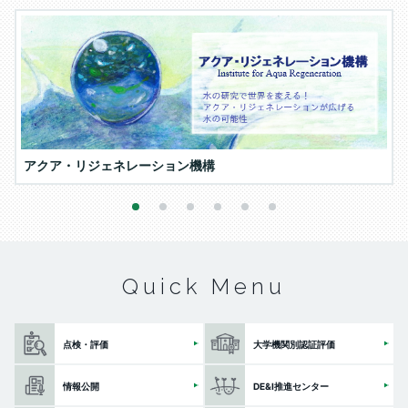
アクア・リジェネレーション機構
1
2
3
4
5
6
Quick Menu
点検・評価
大学機関別認証評価
情報公開
DE&I推進センター