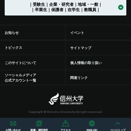
｜受験生｜企業・研究者｜地域・一般｜
大学の沿革
学章等データの使用について
組織一覧
伊那キャンパス
広報誌「信大NOW」
ソーシャルメディア
法人に関する情報 トップ
法人文書の情報公開
お知らせ一覧
トップ
公式アカウント一覧
繊維学部
附属長野小学校
農学部附属アルプス圏フィールド科学教育研究センター
入学者受入れの方針
環境マインドの育成
キャリア教育
（アドミッション･ポリシー）
社会実装研究クラスター トップ
共同研究・受託研究
（産学連携）のご案内
｜卒業生｜保護者｜在学生｜教職員｜
地域との連携協定
地域の方に向けた
教職員の兼業について
公開講座等 トップ
留学支援
中期目標・中期計画 /
大学改革
学生総合支援センターの
授業料免除・奨学金
アクションプラン（行動計画）
利用 トップ
トップ
学部入試案内（入試情報ポータル）
沿革図
シンボルマーク・スクールカラー制定の歴史
役員等一覧
上田キャンパス
広報誌「信大NOW」
動画チャンネル
役員等一覧
個人情報保護に関する情報
募集終了情報一覧
バックナンバー
全学教育センター
附属松本小学校
学修成果の評価に関する方針
信州の地域性を活かした
共通教育
実践教育
（アセスメント・ポリシー）
バイオメディカル研究所
共同研究・受託研究
共創研究クラスターおよび共創研究所
（産学連携）のご案内 トップ
地域防災減災センター
市民開放授業
施設利用について
留学支援 トップ
信州留学生就職促進プログラム『留JOB信州』
中期目標・中期計画 /
事務執行組織のデザイン ステートメント
センターからのお知らせ
学生寮
各評価結果
受験生向け「学び検索ナビ」
お知らせ
イベント
部局等別の沿革
役員等一覧 トップ
国立大学法人信州大学
松本附属学校園
動画チャンネル
組織一覧
教育・研究に関する情報
事務・技術系職員採用情報
トップ
規則集
大学院
附属長野中学校
歴史と伝統に基づいた
教育の質向上に向けた取り組み
人材づくり
社会基盤研究所
産学連携の手続きやメリットを知りたい（産学連携ガイド）
研究の目標と特色
「揺れやすさマップ」を活かして地震に備える
出前講座
施設利用について トップ
共同研究・受託研究
（産学連携）のご案内
留学生サポート
国際学術交流協定締結機関一覧
信州大学改革実行プラン
大学の取り組み
年間行事
課外活動・サークル
inGEAR
大学院入試案内
トピックス
サイトマップ
大学の歴史資料
学長
信州大学サポーターズクラブ・同窓会
長野附属学校
新着動画一覧
ガバナンス・コードにかかる適合状況等
教育・研究に関する情報 トップ
環境報告書
附属松本中学校
特色のある教育プログラム
リカレント学習プログラム推進本部
繊維科学研究所
産学連携を推進する組織の活動内容を知りたい（学術研究・産
インキュベーション施設の利用について
信州リビング・ラボ
オンデマンド配信講座
附属図書館
環境への取り組み
信州大学から海外へ
ミッションの再定義
大学の取り組み トップ
学生保険
学内ネットワークの利用
このサイトについて
個人情報の取り扱い
学官連携推進機構（SUIRLO））
理事（総括（プロボスト）担当）
信州大学サポーターズクラブ・同窓会 トップ
大学の施設について
業務方法書
教育・研究の目的
広報・刊行物
（環境施設部）
附属特別支援学校
信州データサイエンスプログラム
リカレント学習プログラム推進本部
教育プロジェクト
トップ
山岳科学研究拠点
インキュベーション施設の利用について トップ
研究プロジェクト
産学連携による観光産業の中核人材育成・強化事業
オンデマンド配信講座 トップ
青少年のための科学の祭典
医学部附属病院
統合報告書
海外から信州大学へ
ソーシャルメディア
信州大学行動規範
交通機関の学生割引
学内ネットワークの利用 トップ
附属図書館の利用
関連リンク
信州大学の保有特許について知りたい（保有特許一覧）
公式アカウント一覧
理事（教学グローバル担当）
信州大学サポーターズクラブ
点検・評価
組織一覧
統合報告書
開講中のプログラム
教育プロジェクト トップ
教育・学生支援組織等に
ついて
次世代空モビリティシステム研究拠点
信州科学技術総合振興センター（SASTec）（長野（工学）キャン
研究プロジェクト トップ
研究・産学官連携推進組織等について
100年企業創出プログラム-地域中小企業人材確保支援等事
2020年度分
ひらめき☆ときめきサイエンス
自然科学館
地域医療（医学部附属病院）
信州大学教職員人材育成基本方針等
証明書自動発行機
学内ポータル ACSU
附属図書館の利用 トップ
健康管理・相談窓口
パス）
業-
理事（研究、産学官・社会連携担当）
同窓会
学部等の設置計画の概要等
教員組織・教員数
入試に関する情報
地域STEAM教育に関する国際共修人材育成プログラム
教育・学生支援組織等に
教育・研究に関する情報
ついて トップ
応用微生物学ルネサンスセンター
Agri-transformation（農X）を実現する信州農X実践フィール
研究・産学官連携推進組織等について トップ
研究者・研究内容を探す
2019年度分
インキュベーション施設の利用について
防災・減災に向けた取り組み
DE&I推進センター
情報基盤センター
附属図書館
健康管理・相談窓口 トップ
就職・キャリアサポート
国際科学イノベーションセンター（AICS）（長野（工学）キャン
ド
Copyright © Shinshu University All right reserved.
理事（グリーン社会協創、情報DX担当）
財務諸表等
信州大学研究者総覧(SOAR)
信州大学における
パス）
動物実験等に関する情報
SPARC NAGANO「しあわせ信州」を創造する地域活性化高度
アドミッションセンター
高等教育コンソーシアム信州
学術研究・産学官連携推進機構（SUIRLO）
研究者・研究内容を探す トップ
ご寄附について
平成30年度分
その他施設利用について
研究・産学官連携推進組織等について
ハラスメント防止への取り組み
各附属図書館でできること
学生相談センター
就職・キャリアサポート
留学・国際交流支援
トップ
人材育成プログラム
信州大学コアファシリティ構築支援プログラム
お問い合わせ
願書・資料請求
アクセス
ENGLISH
ページトップ