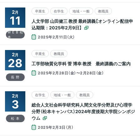
2
卒業生
在学生
地域・一般
教職員
月
11
人文学部 山田健三 教授 最終講義【オンライン配信申
込期限：2025年2月9日】
WEB松
2025年2月11日（火）
本
2
卒業生
教職員
月
28
工学部物質化学科 菅 博幸 教授 最終講義のご案内
2025年2月28日（金）〜2月28日（金）
長野
2
在学生
地域・一般
教職員
月
3
総合人文社会科学研究科人間文化学分野及び心理学
分野（松本キャンパス）2024年度後期大学院シンポジ
ウム
松本
2025年2月3日（月）