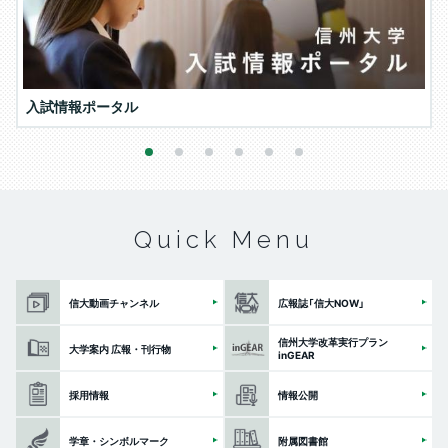
入試情報ポータル
1
2
3
4
5
6
Quick Menu
信大動画チャンネル
広報誌「信大NOW」
信州大学改革実行プラン
大学案内 広報・刊行物
inGEAR
採用情報
情報公開
学章・シンボルマーク
附属図書館