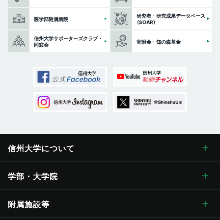
研究者・研究成果データベース
医学部附属病院
（SOAR)
信州大学サポーターズクラブ・
寄附金・知の森基金
同窓会
信州大学に
ついて
信州大学について トップ
学部・大学院
学長メッセージ
学部・大学院 トップ
附属施設等