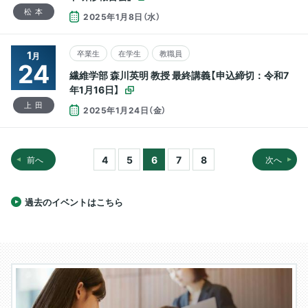
松本
2025年1月8日（水）
1
卒業生
在学生
教職員
月
24
繊維学部 森川英明 教授 最終講義【申込締切：令和7
年1月16日】
上田
2025年1月24日（金）
4
5
6
7
8
前へ
次へ
過去のイベントはこちら