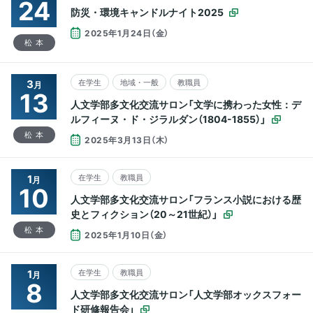
24
防災・環境キャンドルナイト2025
2025年1月24日（金）
松本
3
在学生
地域・一般
教職員
月
13
人文学部多文化交流サロン「文学に携わった女性：デ
ルフィーヌ・ド・ジラルダン（1804-1855）」
松本
2025年3月13日（木）
1
在学生
教職員
月
10
人文学部多文化交流サロン「フランス小説における歴
史とフィクション（20～21世紀）」
松本
2025年1月10日（金）
1
在学生
教職員
月
8
人文学部多文化交流サロン「人文学部オックスフォー
ド研修報告会」