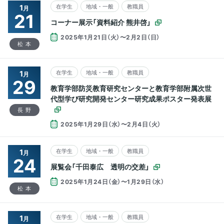
1
在学生
地域・一般
教職員
月
21
コーナー展示「資料紹介 熊井啓」
2025年1月21日（火）〜2月2日（日）
松本
1
在学生
地域・一般
教職員
月
29
教育学部防災教育研究センターと教育学部附属次世
代型学び研究開発センター研究成果ポスター発表展
長野
2025年1月29日（水）〜2月4日（火）
1
在学生
地域・一般
教職員
月
24
展覧会「千田泰広 透明の交差」
2025年1月24日（金）〜1月29日（水）
松本
1
在学生
地域・一般
教職員
月