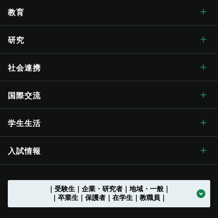
学長メッセージ トップ
大学概要・理念
人文学部
総合博物館
教育
入学式学長式辞
大学概要・理念 トップ
信州大学の方針・取組
教育学部
附属図書館
教育 トップ
研究
卒業式学長告辞
理念・目標
信州大学の方針・取組 トップ
キャンパス案内
経法学部
医学部附属病院
教育ハイライト
研究 トップ
社会連携
歴代学長
大学の概要
信州大学長期ビジョン“VISION2030”
キャンパス案内 トップ
広報・刊行物
理学部
教育学部附属志賀自然教育研究施設
教育に関する目標と方針
研究ハイライト
社会連携 トップ
国際交流
歴史・沿革
グレーター・ユニバーシティ・ビジョン
松本キャンパス
広報・刊行物 トップ
情報公開
医学部
教育学部附属次世代型学び研究開発センター
教育に関する目標と方針 トップ
教育の特色
アクア・リジェネレーション機構
社会連携の目標と特色
国際交流 トップ
学生生活
歴史・沿革 トップ
学章・シンボルマーク
【グローバル版】グレーター・ユニバーシティ・ ビジョン
長野（教育）キャンパス
刊行物
情報公開 トップ
採用情報
工学部
教育学部附属学校
学位授与の方針
教育の特色 トップ
シラバス
（ディプロマ・ポリシー）
先鋭領域融合研究群
地域における連携活動
グローバル化に向けた
目標と取り組み
（VGSU Global）
学生生活 トップ
入試情報
大学の歴史
学章・シンボルマーク
信州大学歌
長野（工学）キャンパス
広報誌「信大NOW」
法人に関する情報
採用情報 トップ
トップ
農学部
附属幼稚園
理学部附属湖沼高地教育研究センター
教育課程編成・実施の方針
学部を越えた共通教育
グローバル教育
（カリキュラム･ポリシー）
社会実装研究クラスター
地域における連携活動
地域の方に向けた
公開講座等
トップ
グローバル化推進センター
中期目標・中期計画 /
学生総合支援センターの
アクションプラン（行動計画）
利用
入試情報 トップ
｜受験生｜企業・研究者｜地域・一般｜
大学の沿革
学章等データの使用について
組織一覧
伊那キャンパス
広報誌「信大NOW」
ソーシャルメディア
法人に関する情報 トップ
法人文書の情報公開
お知らせ一覧
トップ
公式アカウント一覧
繊維学部
附属長野小学校
農学部附属アルプス圏フィールド科学教育研究センター
入学者受入れの方針
環境マインドの育成
キャリア教育
（アドミッション･ポリシー）
社会実装研究クラスター トップ
共同研究・受託研究
（産学連携）のご案内
｜卒業生｜保護者｜在学生｜教職員｜
地域との連携協定
地域の方に向けた
教職員の兼業について
公開講座等 トップ
留学支援
中期目標・中期計画 /
大学改革
学生総合支援センターの
授業料免除・奨学金
アクションプラン（行動計画）
利用 トップ
トップ
学部入試案内（入試情報ポータル）