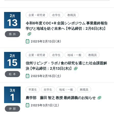
2
企業・研究者
在学生
教職員
月
13
令和6年度 COC+R 全国シンポジウム 事業最終報告
学びと地域を紡ぐ未来へ 【申込締切：2月6日(木)】
県外
2025年2月13日（木）
2
企業・研究者
在学生
地域・一般
教職員
月
15
信州リビング・ラボ / 食の研究を通じた社会課題解
決 【申込締切：2月13日(木)】
松本
2025年2月15日（土）
3
卒業生
在学生
地域・一般
教職員
月
1
農学部 藤田 智之 教授 最終講義のお知らせ
2025年3月1日（土）
伊那