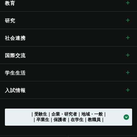
学長メッセージ トップ
大学概要・理念
人文学部
総合博物館
教育
入学式学長式辞
大学概要・理念 トップ
信州大学の方針・取組
教育学部
附属図書館
教育 トップ
研究
卒業式学長告辞
理念・目標
信州大学の方針・取組 トップ
キャンパス案内
経法学部
医学部附属病院
教育ハイライト
研究 トップ
社会連携
歴代学長
大学の概要
信州大学長期ビジョン“VISION2030”
キャンパス案内 トップ
広報・刊行物
理学部
教育学部附属志賀自然教育研究施設
教育に関する目標と方針
研究ハイライト
社会連携 トップ
国際交流
歴史・沿革
グレーター・ユニバーシティ・ビジョン
松本キャンパス
広報・刊行物 トップ
情報公開
医学部
教育学部附属次世代型学び研究開発センター
教育に関する目標と方針 トップ
教育の特色
アクア・リジェネレーション機構
社会連携の目標と特色
国際交流 トップ
学生生活
歴史・沿革 トップ
学章・シンボルマーク
【グローバル版】グレーター・ユニバーシティ・ ビジョン
長野（教育）キャンパス
刊行物
情報公開 トップ
採用情報
工学部
教育学部附属学校
学位授与の方針
教育の特色 トップ
シラバス
（ディプロマ・ポリシー）
先鋭領域融合研究群
地域における連携活動
グローバル化に向けた
目標と取り組み
（VGSU Global）
学生生活 トップ
入試情報
大学の歴史
学章・シンボルマーク
信州大学歌
長野（工学）キャンパス
広報誌「信大NOW」
法人に関する情報
採用情報 トップ
トップ
農学部
附属幼稚園
理学部附属湖沼高地教育研究センター
教育課程編成・実施の方針
学部を越えた共通教育
グローバル教育
（カリキュラム･ポリシー）
社会実装研究クラスター
地域における連携活動
地域の方に向けた
公開講座等
トップ
グローバル化推進センター
中期目標・中期計画 /
学生総合支援センターの
アクションプラン（行動計画）
利用
入試情報 トップ
｜受験生｜企業・研究者｜地域・一般｜
大学の沿革
学章等データの使用について
組織一覧
伊那キャンパス
広報誌「信大NOW」
ソーシャルメディア
法人に関する情報 トップ
法人文書の情報公開
お知らせ一覧
トップ
公式アカウント一覧
繊維学部
附属長野小学校
農学部附属アルプス圏フィールド科学教育研究センター
入学者受入れの方針
環境マインドの育成
キャリア教育
（アドミッション･ポリシー）
社会実装研究クラスター トップ
共同研究・受託研究
（産学連携）のご案内
｜卒業生｜保護者｜在学生｜教職員｜
地域との連携協定
地域の方に向けた
教職員の兼業について
公開講座等 トップ
留学支援
中期目標・中期計画 /
大学改革
学生総合支援センターの
授業料免除・奨学金
アクションプラン（行動計画）
利用 トップ
トップ
学部入試案内（入試情報ポータル）
沿革図
シンボルマーク・スクールカラー制定の歴史
役員等一覧
上田キャンパス
広報誌「信大NOW」
動画チャンネル
役員等一覧
個人情報保護に関する情報
募集終了情報一覧
バックナンバー
全学教育センター
附属松本小学校
学修成果の評価に関する方針
信州の地域性を活かした
共通教育
実践教育
（アセスメント・ポリシー）
バイオメディカル研究所
共同研究・受託研究
共創研究クラスターおよび共創研究所
（産学連携）のご案内 トップ