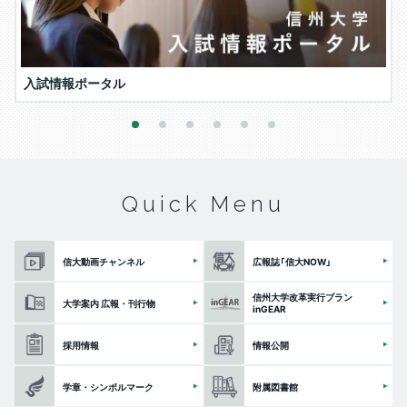
入試情報ポータル
1
2
3
4
5
6
Quick Menu
信大動画チャンネル
広報誌「信大NOW」
信州大学改革実行プラン
大学案内 広報・刊行物
inGEAR
採用情報
情報公開
学章・シンボルマーク
附属図書館