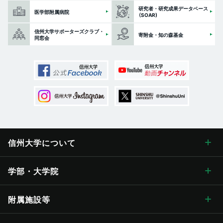
研究者・研究成果データベース
医学部附属病院
（SOAR)
信州大学サポーターズクラブ・
寄附金・知の森基金
同窓会
信州大学に
ついて
信州大学について トップ
学部・大学院
学長メッセージ
学部・大学院 トップ
附属施設等