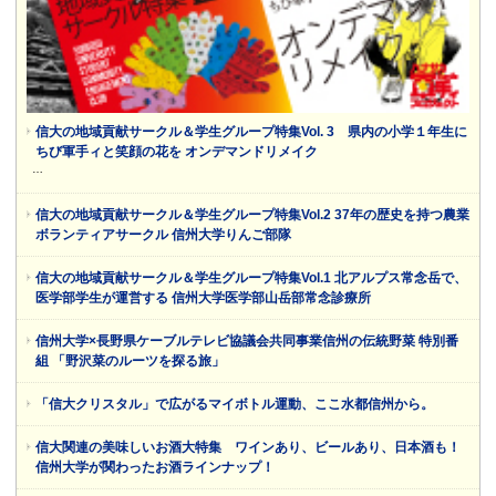
信大の地域貢献サークル＆学生グループ特集Vol. 3 県内の小学１年生に
ちび軍手ィと笑顔の花を オンデマンドリメイク
…
信大の地域貢献サークル＆学生グループ特集Vol.2 37年の歴史を持つ農業
ボランティアサークル 信州大学りんご部隊
信大の地域貢献サークル＆学生グループ特集Vol.1 北アルプス常念岳で、
医学部学生が運営する 信州大学医学部山岳部常念診療所
信州大学×長野県ケーブルテレビ協議会共同事業信州の伝統野菜 特別番
組 「野沢菜のルーツを探る旅」
「信大クリスタル」で広がるマイボトル運動、ここ水都信州から。
信大関連の美味しいお酒大特集 ワインあり、ビールあり、日本酒も！
信州大学が関わったお酒ラインナップ！