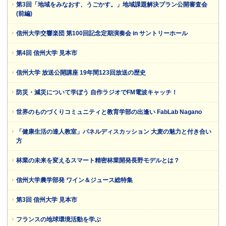
第3回「地域をみなおす、うごかす。」地域課題解決プラン公開審査会
(前編)
信州大学交響楽団 第100回記念定期演奏会 in サントリーホール
第4回 信州大学 見本市
信州大学 放送公開講座 19年間123回放送の歴史
防災・減災について学ぼう 自作ラジオでFM電波キャッチ！
世界のものづくりコミュニティと教育学部の出逢い FabLab Nagano
「健康生活の達人教室」パネルディスカッション 大麦の魅力と付き合い
方
林業の未来を変えるスマート精密林業開発長野モデルとは？
信州大学農学部発 ワイン＆ジュース総特集
第3回 信州大学 見本市
フランスの地球環境活動を学ぶ