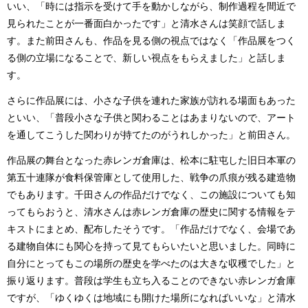
いい、「時には指示を受けて手を動かしながら、制作過程を間近で
見られたことが一番面白かったです」と清水さんは笑顔で話しま
す。また前田さんも、作品を見る側の視点ではなく「作品展をつく
る側の立場になることで、新しい視点をもらえました」と話しま
す。
さらに作品展には、小さな子供を連れた家族が訪れる場面もあった
といい、「普段小さな子供と関わることはあまりないので、アート
を通してこうした関わりが持てたのがうれしかった」と前田さん。
作品展の舞台となった赤レンガ倉庫は、松本に駐屯した旧日本軍の
第五十連隊が食料保管庫として使用した、戦争の爪痕が残る建造物
でもあります。千田さんの作品だけでなく、この施設についても知
ってもらおうと、清水さんは赤レンガ倉庫の歴史に関する情報をテ
キストにまとめ、配布したそうです。「作品だけでなく、会場であ
る建物自体にも関心を持って見てもらいたいと思いました。同時に
自分にとってもこの場所の歴史を学べたのは大きな収穫でした」と
振り返ります。普段は学生も立ち入ることのできない赤レンガ倉庫
ですが、「ゆくゆくは地域にも開けた場所になればいいな」と清水