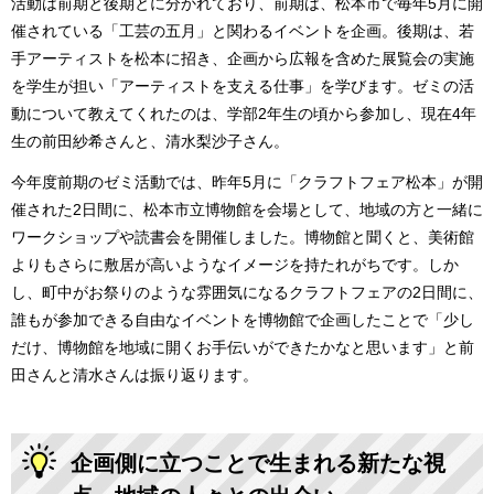
活動は前期と後期とに分かれており、前期は、松本市で毎年5月に開
催されている「工芸の五月」と関わるイベントを企画。後期は、若
手アーティストを松本に招き、企画から広報を含めた展覧会の実施
を学生が担い「アーティストを支える仕事」を学びます。ゼミの活
動について教えてくれたのは、学部2年生の頃から参加し、現在4年
生の前田紗希さんと、清水梨沙子さん。
今年度前期のゼミ活動では、昨年5月に「クラフトフェア松本」が開
催された2日間に、松本市立博物館を会場として、地域の方と一緒に
ワークショップや読書会を開催しました。博物館と聞くと、美術館
よりもさらに敷居が高いようなイメージを持たれがちです。しか
し、町中がお祭りのような雰囲気になるクラフトフェアの2日間に、
誰もが参加できる自由なイベントを博物館で企画したことで「少し
だけ、博物館を地域に開くお手伝いができたかなと思います」と前
田さんと清水さんは振り返ります。
企画側に立つことで生まれる新たな視