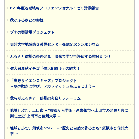
H27年度地域戦略プロフェッショナル・ゼミ活動報告
我がふるさとの御柱
ブナの実活用プロジェクト
信州大学地域防災減災センター発足記念シンポジウム
ふるさと信州の祭再発見 映像で学び再評価する霜月まつり
信大発夏秋イチゴ「信大BS8-9」の魅力！
「豊殿サイエンスキッズ」プロジェクト
～魚の動きに学び、メカフィッシュを走らせよう～
我らがふるさと 信州の火祭りフォーラム
地域と歩む。上田市 ～"蚕都から学術・産業都市へ上田市の発展と共に
刻む歴史"上田市と信州大学 ～
地域と歩む。須坂市 vol.2 ～"歴史と自然の香るまち" 須坂市と信州大
学 ～