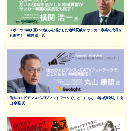
スポーツ×学び 互いの強みを活かした地域貢献が サッカー事業の成長を
も促す！ 横関 浩一氏
…
信大のエビデンス×CATVフットワークで、どこにもない地域貢献を！ 丸
山 康照 氏
…