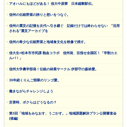
アオハルにもほどがある！ 信大中原寮 日本縦断駅伝。
信州の伝統野菜の誇りと想いをつなぐ。
信州の震災の記憶を次代へ引き継ぐ 記録だけでは終わらせない "活用
される"震災アーカイブを
信州の希少な伝統野菜と地域食文化を映像で残す。
信大生×松本市市民課 熱血コラボ 信州発、目指せ全国区！「学割カエ
ルパ！」
信州大学農学部発！伝統の林業サークル 伊那守の森林愛。
30年続くりんご部隊のリンゴ愛。
働きながらチャレンジしよう
災害時、ボクらはどうなるの？
第3回「地域をみなおす、うごかす。」地域課題解決プラン公開審査会
(後編)