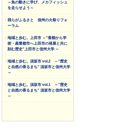
～魚の動きに学び、メカフィッシュ
を走らせよう～
我らがふるさと 信州の火祭りフォ
ーラム
地域と歩む。上田市 ～"蚕都から学
術・産業都市へ上田市の発展と共に
刻む歴史"上田市と信州大学 ～
地域と歩む。須坂市 vol.2 ～"歴史
と自然の香るまち" 須坂市と信州大学
～
地域と歩む。須坂市 vol.1 ～"歴史
と自然の香るまち" 須坂市と信州大学
～