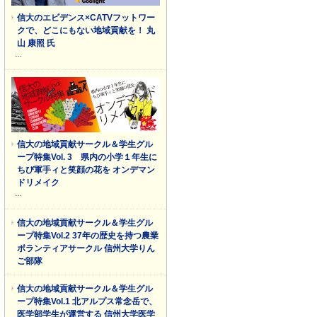
信大のエビデンス×CATVフットワー
クで、どこにもない地域貢献を！ 丸
山 康照 氏
…
信大の地域貢献サークル＆学生グル
ープ特集Vol. 3 県内の小学１年生に
ちび軍手ィと笑顔の花を オンデマン
ドリメイク
…
信大の地域貢献サークル＆学生グル
ープ特集Vol.2 37年の歴史を持つ農業
ボランティアサークル 信州大学りん
ご部隊
信大の地域貢献サークル＆学生グル
ープ特集Vol.1 北アルプス常念岳で、
医学部学生が運営する 信州大学医学