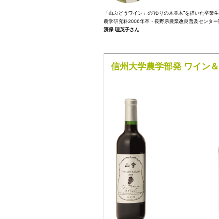
「山ぶどうワイン」の“ゆりの木並木”を描いた卒業生
農学研究科2006年卒・長野県農業改良普及センター
濱保 理英子さん
信州大学農学部発 ワイン