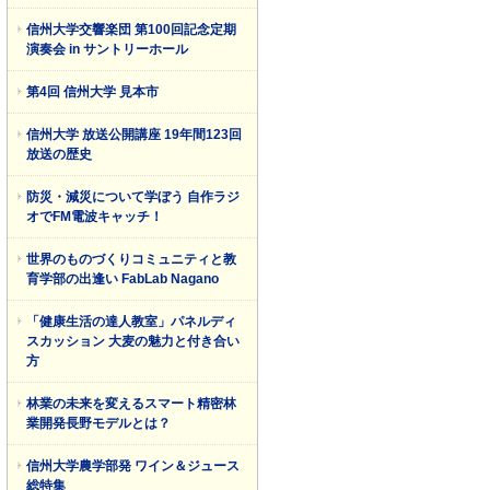
信州大学交響楽団 第100回記念定期
演奏会 in サントリーホール
第4回 信州大学 見本市
信州大学 放送公開講座 19年間123回
放送の歴史
防災・減災について学ぼう 自作ラジ
オでFM電波キャッチ！
世界のものづくりコミュニティと教
育学部の出逢い FabLab Nagano
「健康生活の達人教室」パネルディ
スカッション 大麦の魅力と付き合い
方
林業の未来を変えるスマート精密林
業開発長野モデルとは？
信州大学農学部発 ワイン＆ジュース
総特集