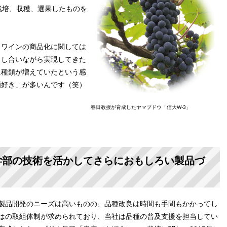
栽培、収穫、選果したものを
ワインの商品化に関しては
出し合いながら実現してきた
に種類が増えていたという感
酒好き」が多いんです（笑）
春日教授が育成したヤマブドウ「信大W-3」
学部の技術を活かしてさらにおもしろい製品づ
品開発のニーズは高いものの、品種改良は時間も手間もかかってし
はの取組体制が求められており、当社は品種の普及支援を担当してい