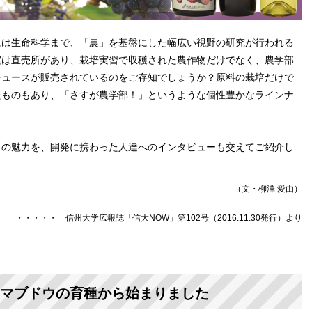
は生命科学まで、「農」を基盤にした幅広い視野の研究が行われる
実は直売所があり、栽培実習で収穫された農作物だけでなく、農学部
ジュースが販売されているのをご存知でしょうか？原料の栽培だけで
たものもあり、「さすが農学部！」というような個性豊かなラインナ
の魅力を、開発に携わった人達へのインタビューも交えてご紹介し
（文・柳澤 愛由）
・・・・・ 信州大学広報誌「信大NOW」第102号（2016.11.30発行）より
ヤマブドウの育種から始まりました