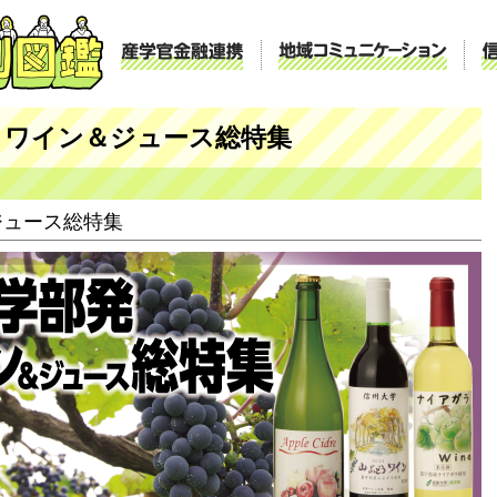
産学官金融連携
地域コ
 ワイン＆ジュース総特集
ジュース総特集