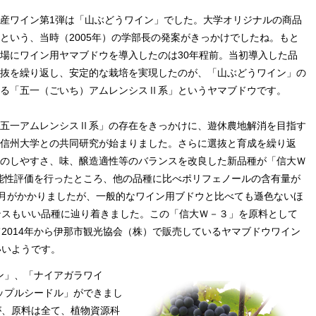
産ワイン第1弾は「山ぶどうワイン」でした。大学オリジナルの商品
という、当時（2005年）の学部長の発案がきっかけでしたね。もと
場にワイン用ヤマブドウを導入したのは30年程前。当初導入した品
抜を繰り返し、安定的な栽培を実現したのが、「山ぶどうワイン」の
る「五一（ごいち）アムレンシスⅡ系」というヤマブドウです。
五一アムレンシスⅡ系」の存在をきっかけに、遊休農地解消を目指す
信州大学との共同研究が始まりました。さらに選抜と育成を繰り返
のしやすさ、味、醸造適性等のバランスを改良した新品種が「信大Ｗ
機能性評価を行ったところ、他の品種に比べポリフェノールの含有量が
月がかかりましたが、一般的なワイン用ブドウと比べても遜色ないほ
ンスもいい品種に辿り着きました。この「信大Ｗ－３」を原料として
2014年から伊那市観光協会（株）で販売しているヤマブドウワイン
いいようです。
ン」、「ナイアガラワイ
アップルシードル」ができまし
が、原料は全て、植物資源科