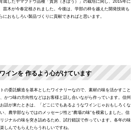
育成したヤマブドウ品種「貴房（きぼう）」の栽培に関し、2015年に
、苗木が今春定植されました。今後は、学部の枠を越えた開発技術も
らにおもしろい製品づくりに貢献できればと思います。
すワインを 作るよう心がけています
トの委託醸造を基本としたワイナリーなので、素材の味を活かすこと
、かつ味の方向性などはお客様と話し合いながら作っています。信州
お話が来たときは、「どこにでもあるようなワインじゃおもしろくな
い、農学部ならではのメッセージ性と“農場の味”を模索しました。信
リジナルの味を突き詰めるため、試行錯誤で作っています。各年の味
楽しんでもらえたらうれしいですね。