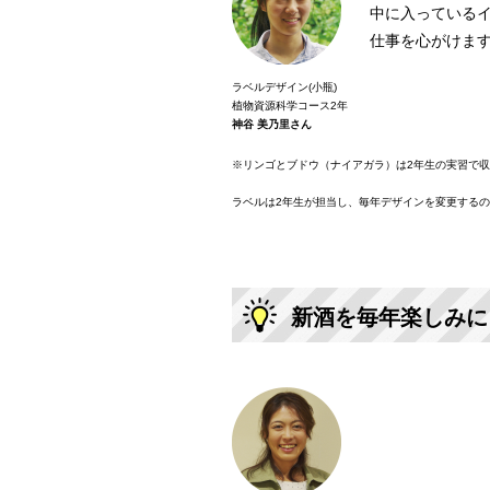
中に入っている
仕事を心がけま
ラベルデザイン(小瓶)
植物資源科学コース2年
神谷 美乃里さん
※リンゴとブドウ（ナイアガラ）は2年生の実習で
ラベルは2年生が担当し、毎年デザインを変更する
新酒を毎年楽しみに