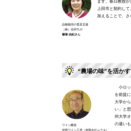
ます。春日教授が
上田市と契約して
加えることで、さ
品種栽培の普及支援
（株）信州TLO
篠塚 由紀さん
“農場の味”を活か
小ロッ
を前提に
大学から
い」と思
州大学オ
の違いも
ワイン醸造
伊那ワイン工房（有限会社ムラタ）