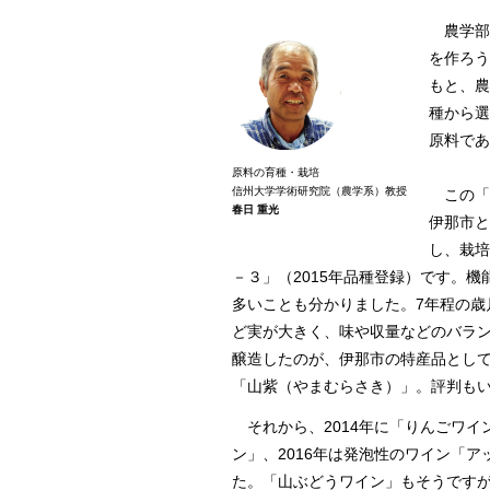
農学部
を作ろう
もと、農
種から選
原料であ
原料の育種・栽培
信州大学学術研究院（農学系）教授
この「
春日 重光
伊那市と
し、栽培
－３」（2015年品種登録）です。
多いことも分かりました。7年程の歳
ど実が大きく、味や収量などのバラ
醸造したのが、伊那市の特産品として
「山紫（やまむらさき）」。評判も
それから、2014年に「りんごワイ
ン」、2016年は発泡性のワイン「
た。「山ぶどうワイン」もそうです