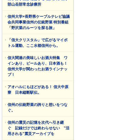
部山岳部常念診療所
信州大学×長野県ケーブルテレビ協議
会共同事業信州の伝統野菜 特別番組
「野沢菜のルーツを探る旅」
「信大クリスタル」で広がるマイボ
トル運動、ここ水都信州から。
信大関連の美味しいお酒大特集 ワ
インあり、ビールあり、日本酒も！
信州大学が関わったお酒ラインナッ
プ！
アオハルにもほどがある！ 信大中原
寮 日本縦断駅伝。
信州の伝統野菜の誇りと想いをつな
ぐ。
信州の震災の記憶を次代へ引き継
ぐ 記録だけでは終わらせない "活
用される"震災アーカイブを