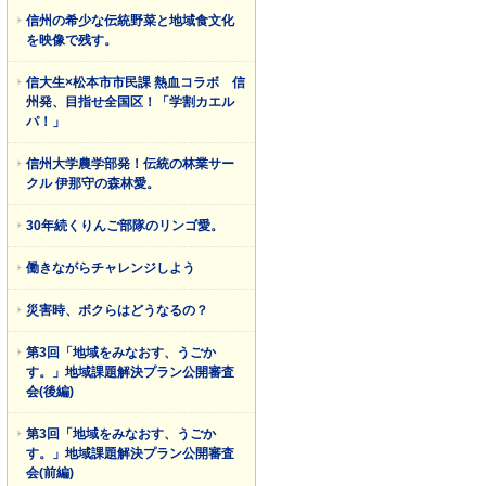
信州の希少な伝統野菜と地域食文化
を映像で残す。
信大生×松本市市民課 熱血コラボ 信
州発、目指せ全国区！「学割カエル
パ！」
信州大学農学部発！伝統の林業サー
クル 伊那守の森林愛。
30年続くりんご部隊のリンゴ愛。
働きながらチャレンジしよう
災害時、ボクらはどうなるの？
第3回「地域をみなおす、うごか
す。」地域課題解決プラン公開審査
会(後編)
第3回「地域をみなおす、うごか
す。」地域課題解決プラン公開審査
会(前編)