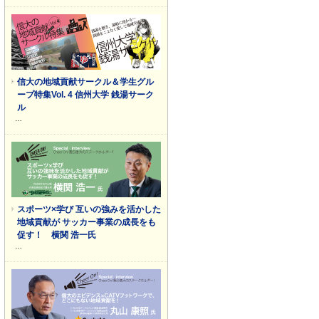
信大の地域貢献サークル＆学生グル
ープ特集Vol. 4 信州大学 銭湯サーク
ル
…
スポーツ×学び 互いの強みを活かした
地域貢献が サッカー事業の成長をも
促す！ 横関 浩一氏
…