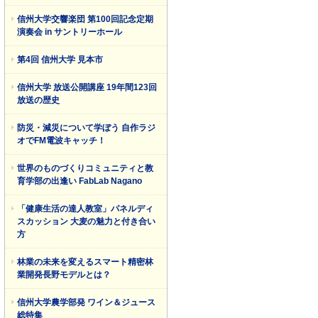
信州大学交響楽団 第100回記念定期
演奏会 in サントリーホール
第4回 信州大学 見本市
信州大学 放送公開講座 19年間123回
放送の歴史
防災・減災について学ぼう 自作ラジ
オでFM電波キャッチ！
世界のものづくりコミュニティと教
育学部の出逢い FabLab Nagano
「健康生活の達人教室」パネルディ
スカッション 大麦の魅力と付き合い
方
林業の未来を変えるスマート精密林
業開発長野モデルとは？
信州大学農学部発 ワイン＆ジュース
総特集