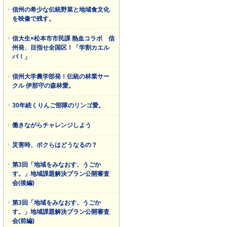
信州の希少な伝統野菜と地域食文化
を映像で残す。
信大生×松本市市民課 熱血コラボ 信
州発、目指せ全国区！「学割カエル
パ！」
信州大学農学部発！伝統の林業サー
クル 伊那守の森林愛。
30年続くりんご部隊のリンゴ愛。
働きながらチャレンジしよう
災害時、ボクらはどうなるの？
第3回「地域をみなおす、うごか
す。」地域課題解決プラン公開審査
会(後編)
第3回「地域をみなおす、うごか
す。」地域課題解決プラン公開審査
会(前編)