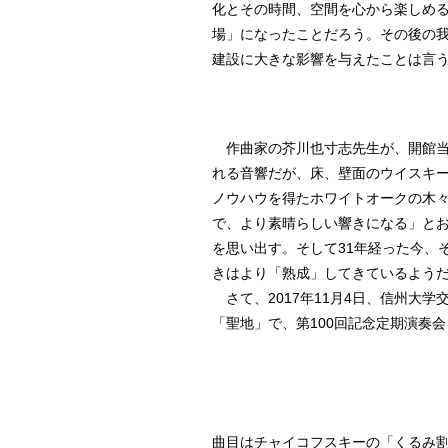
化とその時間、空間を心から楽しめ
場」になったことだろう。その後の
建設に大きな影響を与えたことは言
作曲家の芥川也寸志先生が、開館当
れる音響だが、床、壁面のウイスキ
ノウハウを得たホワイトオークの木
で、より素晴らしい響きになる」と
を思い出す。そして31年経った今、
きはより「熟成」してきているよう
さて、2017年11月4日、信州大学
「聖地」で、第100回記念定期演奏
曲目はチャイコフスキーの「くるみ