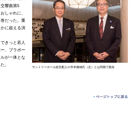
交響曲第5
、おしゃれに、
圧巻だった。重
るかに超える演
できっと若人
ボー、ブラボー
ールが一体とな
れた。
サントリーホール総支配人の市本徹雄氏（左）とは同期で親友
ペ