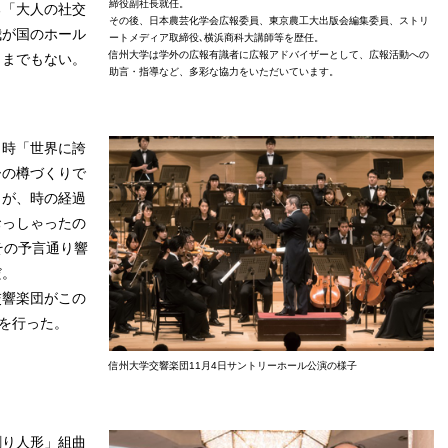
締役副社長就任。
る「大人の社交
その後、日本農芸化学会広報委員、東京農工大出版会編集委員、ストリ
我が国のホール
ートメディア取締役､横浜商科大講師等を歴任。
信州大学は学外の広報有識者に広報アドバイザーとして、広報活動への
うまでもない。
助言・指導など、多彩な協力をいただいています。
時「世界に誇
ーの樽づくりで
々が、時の経過
おっしゃったの
その予言通り響
だ。
交響楽団がこの
会を行った。
信州大学交響楽団11月4日サントリーホール公演の様子
割り人形」組曲