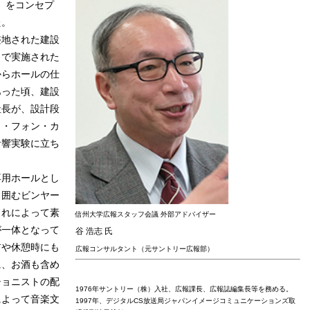
」をコンセプ
た。
地された建設
ラで実施された
からホールの仕
あった頃、建設
社長が、設計段
ト・フォン・カ
音響実験に立ち
。
用ホールとし
り囲むビンヤー
これによって素
信州大学広報スタッフ会議 外部アドバイザー
が一体となって
谷 浩志 氏
前や休憩時にも
広報コンサルタント（元サントリー広報部）
に、お酒も含め
ショニストの配
1976年サントリー（株）入社、広報課長、広報誌編集長等を務める。
によって音楽文
1997年、デジタルCS放送局ジャパンイメージコミュニケーションズ取