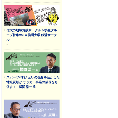
信大の地域貢献サークル＆学生グル
ープ特集Vol. 4 信州大学 銭湯サーク
ル
…
スポーツ×学び 互いの強みを活かした
地域貢献が サッカー事業の成長をも
促す！ 横関 浩一氏
…