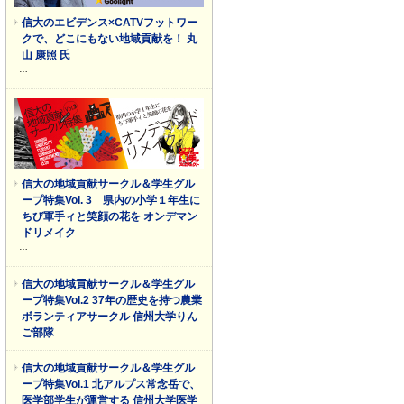
信大のエビデンス×CATVフットワー
クで、どこにもない地域貢献を！ 丸
山 康照 氏
…
信大の地域貢献サークル＆学生グル
ープ特集Vol. 3 県内の小学１年生に
ちび軍手ィと笑顔の花を オンデマン
ドリメイク
…
信大の地域貢献サークル＆学生グル
ープ特集Vol.2 37年の歴史を持つ農業
ボランティアサークル 信州大学りん
ご部隊
信大の地域貢献サークル＆学生グル
ープ特集Vol.1 北アルプス常念岳で、
医学部学生が運営する 信州大学医学