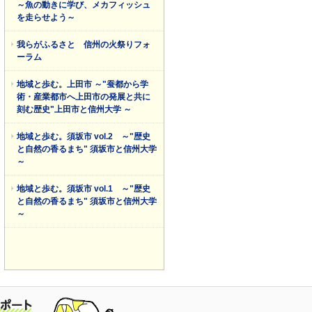
～魚の動きに学び、メカフィッシュ
を走らせよう～
我らがふるさと 信州の火祭りフォ
ーラム
地域と歩む。上田市 ～"蚕都から学
術・産業都市へ上田市の発展と共に
刻む歴史"上田市と信州大学 ～
地域と歩む。須坂市 vol.2 ～"歴史
と自然の香るまち" 須坂市と信州大学
～
地域と歩む。須坂市 vol.1 ～"歴史
と自然の香るまち" 須坂市と信州大学
～
特別レポート