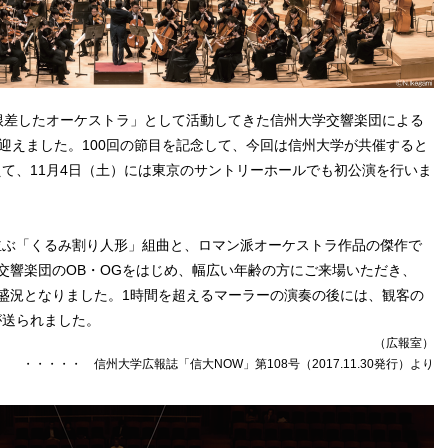
根差したオーケストラ」として活動してきた信州大学交響楽団による
を迎えました。100回の節目を記念して、今回は信州大学が共催すると
て、11月4日（土）には東京のサントリーホールでも初公演を行いま
ぶ「くるみ割り人形」組曲と、ロマン派オーケストラ作品の傑作で
交響楽団のOB・OGをはじめ、幅広い年齢の方にご来場いただき、
る大盛況となりました。1時間を超えるマーラーの演奏の後には、観客の
が送られました。
（広報室）
・・・・・ 信州大学広報誌「信大NOW」第108号（2017.11.30発行）より