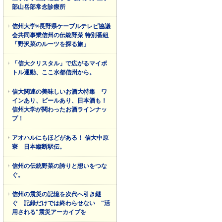
部山岳部常念診療所
信州大学×長野県ケーブルテレビ協議
会共同事業信州の伝統野菜 特別番組
「野沢菜のルーツを探る旅」
「信大クリスタル」で広がるマイボ
トル運動、ここ水都信州から。
信大関連の美味しいお酒大特集 ワ
インあり、ビールあり、日本酒も！
信州大学が関わったお酒ラインナッ
プ！
アオハルにもほどがある！ 信大中原
寮 日本縦断駅伝。
信州の伝統野菜の誇りと想いをつな
ぐ。
信州の震災の記憶を次代へ引き継
ぐ 記録だけでは終わらせない "活
用される"震災アーカイブを