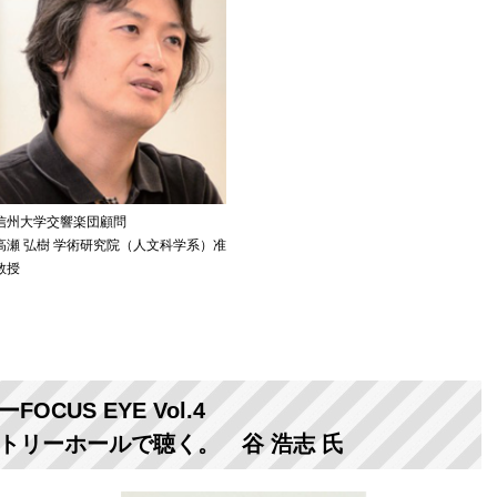
信州大学交響楽団顧問
高瀬 弘樹 学術研究院（人文科学系）准
教授
CUS EYE Vol.4
トリーホールで聴く。 谷 浩志 氏