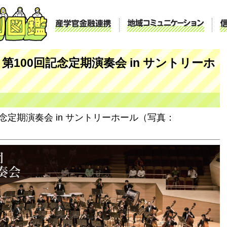
産学官金融連携
地域コ
第100回記念定期演奏会 in サントリーホ
念定期演奏会 in サントリーホール（写真：