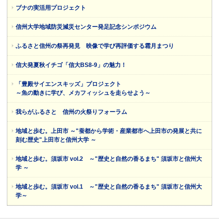
ブナの実活用プロジェクト
信州大学地域防災減災センター発足記念シンポジウム
ふるさと信州の祭再発見 映像で学び再評価する霜月まつり
信大発夏秋イチゴ「信大BS8-9」の魅力！
「豊殿サイエンスキッズ」プロジェクト
～魚の動きに学び、メカフィッシュを走らせよう～
我らがふるさと 信州の火祭りフォーラム
地域と歩む。上田市 ～"蚕都から学術・産業都市へ上田市の発展と共に
刻む歴史"上田市と信州大学 ～
地域と歩む。須坂市 vol.2 ～"歴史と自然の香るまち" 須坂市と信州大
学 ～
地域と歩む。須坂市 vol.1 ～"歴史と自然の香るまち" 須坂市と信州大
学～