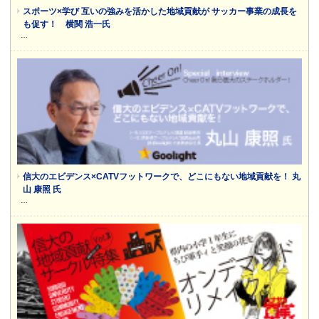
スポーツ×学び 互いの強みを活かした地域貢献が サッカー事業の成長を
も促す！ 横関 浩一氏
…
信大のエビデンス×CATVフットワークで、どこにもない地域貢献を！ 丸
山 康照 氏
…