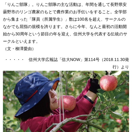
「りんご部隊」。りんご部隊の主な活動は、年間を通して長野県安
曇野市のリンゴ農家のもとで農作業のお手伝いをすること。全学部
から集まった「隊員（所属学生）」数は100名を超え、サークルの
なかでも屈指の規模を誇ります。さらに今年、なんと最初の活動開
始から30周年という節目の年を迎え、信州大学を代表する伝統のサ
ークルといえます。
（文・柳澤愛由）
・・・・・ 信州大学広報誌「信大NOW」第114号（2018.11.30発
行）より