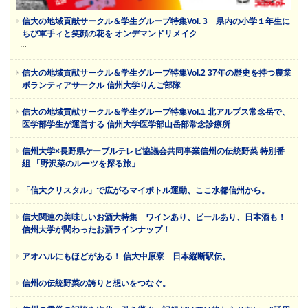
信大の地域貢献サークル＆学生グループ特集Vol. 3 県内の小学１年生に
ちび軍手ィと笑顔の花を オンデマンドリメイク
…
信大の地域貢献サークル＆学生グループ特集Vol.2 37年の歴史を持つ農業
ボランティアサークル 信州大学りんご部隊
信大の地域貢献サークル＆学生グループ特集Vol.1 北アルプス常念岳で、
医学部学生が運営する 信州大学医学部山岳部常念診療所
信州大学×長野県ケーブルテレビ協議会共同事業信州の伝統野菜 特別番
組 「野沢菜のルーツを探る旅」
「信大クリスタル」で広がるマイボトル運動、ここ水都信州から。
信大関連の美味しいお酒大特集 ワインあり、ビールあり、日本酒も！
信州大学が関わったお酒ラインナップ！
アオハルにもほどがある！ 信大中原寮 日本縦断駅伝。
信州の伝統野菜の誇りと想いをつなぐ。