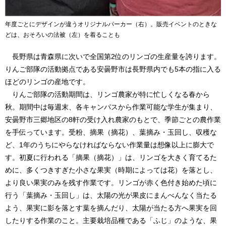
年度ごとにデザインが違うオリジナルパーカー（右）。販売イベントのときな
どは、おそろいの法被（左）を着ることも
長野県は青森県に次いで全国第2位のリンゴの生産量を誇ります。
りんご部隊の活動拠点である安曇野市は長野県内でも5本の指に入る
ほどのリンゴの産地です。
りんご部隊の活動期間は、リンゴ農家が特に忙しくなる春から
秋。期間中は毎週末、各キャンパスから作業可能な学生が集まり、
安曇野市三郷地区の8軒の受け入れ農家のもとで、季節ごとの農作業
を手伝っています。受粉、摘果（摘花）、葉摘み・玉回し、収穫な
ど、1年のうちにやらなければならない作業量は想像以上に膨大で
す。初夏に行われる「摘果（摘花）」は、リンゴを大きく育てるた
めに、多くつきすぎた小さな果実（時期によっては花）を落とし、
より良い果実のみを残す作業です。リンゴが赤く色付き始めた頃に
行う「葉摘み・玉回し」は、太陽の光が果皮にまんべんなく当たる
よう、果実に影を落とす葉を摘んだり、太陽が当たる方へ果実を回
したりする作業のこと。主要栽培品種である「ふじ」のような、果