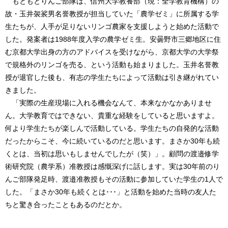
もともとりんご部隊は、信州大学教養部（現：全学教育機構）の
故・玉井袈裟男名誉教授が担当していた「農学ゼミ」に所属する学
生たちが、人手が足りないリンゴ農家を支援しようと始めた活動で
した。発案者は1988年度入学の農学ゼミ生。安曇野市三郷地区に住
む京都大学出身の方のアドバイスを受けながら、京都大学の大学祭
で規格外のリンゴを売る、という活動も始まりました。玉井名誉教
授が退官した後も、有志の学生たちによって活動は引き継がれてい
きました。
「実際の生産現場に入れる機会なんて、本来なかなかありませ
ん。大学教育ではできない、貴重な経験をしていると思いますよ。
何より学生たちが楽しんで活動している。学生たちの自発的な活動
だったからこそ、今に続いているのだと思います。まさか30年も続
くとは、当初は思いもしませんでしたが（笑）」。顧問の渡邉修学
術研究院（農学系）准教授は感慨深げに話します。実は30年前のり
んご部隊発足時、渡邉准教授もその活動に参加していた学生の1人で
した。「まさか30年も続くとは･･･」と活動を始めた当時の友人た
ちと驚き合ったこともあるのだとか。