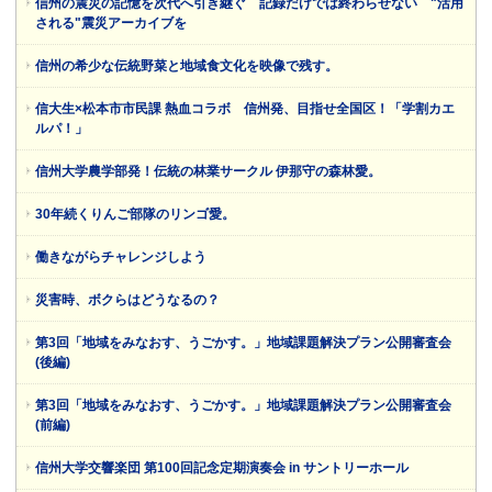
信州の震災の記憶を次代へ引き継ぐ 記録だけでは終わらせない "活用
される"震災アーカイブを
信州の希少な伝統野菜と地域食文化を映像で残す。
信大生×松本市市民課 熱血コラボ 信州発、目指せ全国区！「学割カエ
ルパ！」
信州大学農学部発！伝統の林業サークル 伊那守の森林愛。
30年続くりんご部隊のリンゴ愛。
働きながらチャレンジしよう
災害時、ボクらはどうなるの？
第3回「地域をみなおす、うごかす。」地域課題解決プラン公開審査会
(後編)
第3回「地域をみなおす、うごかす。」地域課題解決プラン公開審査会
(前編)
信州大学交響楽団 第100回記念定期演奏会 in サントリーホール