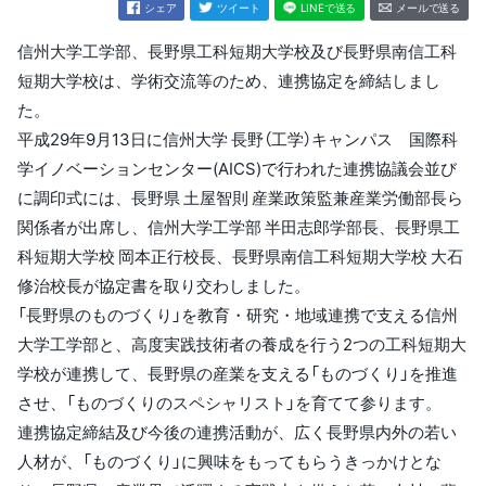
シェア
ツイート
LINEで送る
メールで送る
信州大学工学部、長野県工科短期大学校及び長野県南信工科
短期大学校は、学術交流等のため、連携協定を締結しまし
た。
平成29年9月13日に信州大学 長野（工学）キャンパス 国際科
学イノベーションセンター(AICS)で行われた連携協議会並び
に調印式には、長野県 土屋智則 産業政策監兼産業労働部長ら
関係者が出席し、信州大学工学部 半田志郎学部長、長野県工
科短期大学校 岡本正行校長、長野県南信工科短期大学校 大石
修治校長が協定書を取り交わしました。
「長野県のものづくり」を教育・研究・地域連携で支える信州
大学工学部と、高度実践技術者の養成を行う2つの工科短期大
学校が連携して、長野県の産業を支える「ものづくり」を推進
させ、「ものづくりのスペシャリスト」を育てて参ります。
連携協定締結及び今後の連携活動が、広く長野県内外の若い
人材が、「ものづくり」に興味をもってもらうきっかけとな