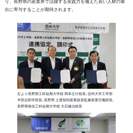
り、長野県の産業界で活躍する実践力を備えた若い人材の輩
出に寄与することが期待されます。
左より長野県工科短期大学校 岡本正行校長､信州大学工学部
半田志郎学部長､長野県 土屋智則産業政策監兼産業労働部長､
長野県南信工科短期大学校 大石修治校長