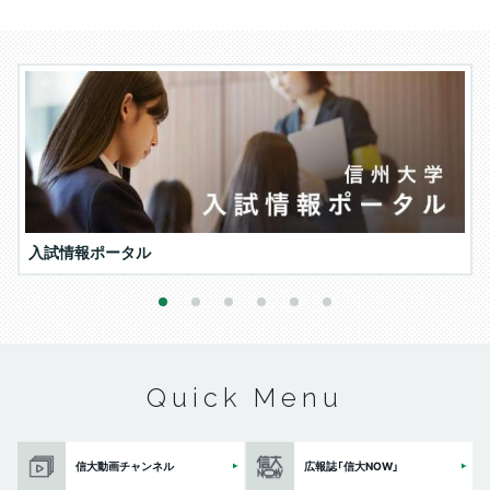
入試情報ポータル
1
2
3
4
5
6
Quick Menu
信大動画チャンネル
広報誌「信大NOW」