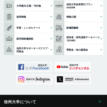
信州大学改革実行プラン
大学案内 広報・刊行物
inGEAR
採用情報
情報公開
学章・シンボルマーク
附属図書館
研究者・研究成果データベース
医学部附属病院
（SOAR)
信州大学サポーターズクラブ・
寄附金・知の森基金
同窓会
信州大学に
ついて