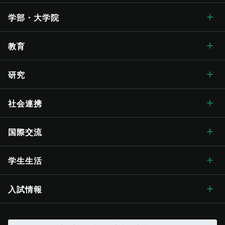
信州大学について トップ
学部・大学院
学長メッセージ
学部・大学院 トップ
教育
学長メッセージ トップ
大学概要・理念
人文学部
教育 トップ
研究
入学式学長式辞
大学概要・理念 トップ
信州大学の方針・取組
教育学部
教育ハイライト
研究 トップ
社会連携
卒業式学長告辞
理念・目標
信州大学の方針・取組 トップ
キャンパス案内
経法学部
教育に関する目標と方針
研究ハイライト
社会連携 トップ
国際交流
歴代学長
大学の概要
信州大学長期ビジョン“VISION2030”
キャンパス案内 トップ
広報・刊行物
理学部
教育に関する目標と方針 トップ
教育の特色
アクア・リジェネレーション機構
社会連携の目標と特色
国際交流 トップ
学生生活
歴史・沿革
グレーター・ユニバーシティ・ビジョン
松本キャンパス
広報・刊行物 トップ
情報公開
医学部
学位授与の方針
教育の特色 トップ
シラバス
（ディプロマ・ポリシー）
先鋭領域融合研究群
地域における連携活動
グローバル化に向けた
目標と取り組み
学生生活 トップ
入試情報
歴史・沿革 トップ
学章・シンボルマーク
【グローバル版】グレーター・ユニバーシティ・ ビジョン
長野（教育）キャンパス
刊行物
情報公開 トップ
採用情報
工学部
教育課程編成・実施の方針
学部を越えた共通教育
グローバル教育
（カリキュラム･ポリシー）
社会実装研究クラスター
地域における連携活動
地域の方に向けた
公開講座等
トップ
グローバル化推進センター
学生総合支援センターの
利用
（VGSU Global）
入試情報 トップ